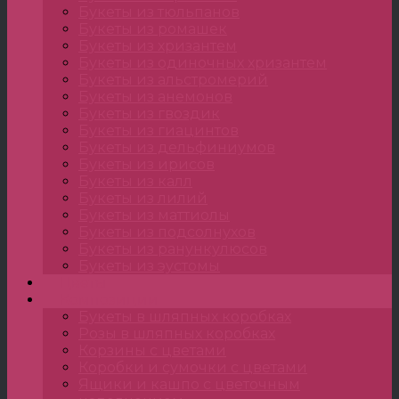
Букеты из тюльпанов
Букеты из ромашек
Букеты из хризантем
Букеты из одиночных хризантем
Букеты из альстромерий
Букеты из анемонов
Букеты из гвоздик
Букеты из гиацинтов
Букеты из дельфиниумов
Букеты из ирисов
Букеты из калл
Букеты из лилий
Букеты из маттиолы
Букеты из подсолнухов
Букеты из ранункулюсов
Букеты из эустомы
Цветы
Композиции
Букеты в шляпных коробках
Розы в шляпных коробках
Корзины с цветами
Коробки и сумочки с цветами
Ящики и кашпо с цветочным