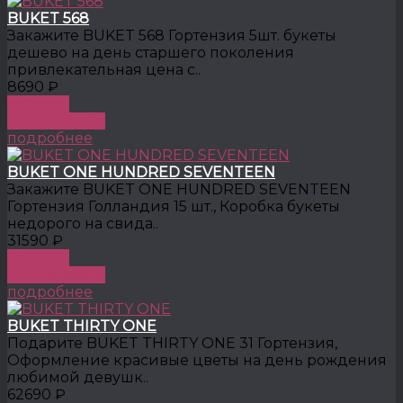
BUKET 568
Закажите BUKET 568 Гортензия 5шт. букеты
дешево на день старшего поколения
привлекательная цена с..
8690 ₽
КУПИТЬ
В сравнение
подробнее
BUKET ONE HUNDRED SEVENTEEN
Закажите BUKET ONE HUNDRED SEVENTEEN
Гортензия Голландия 15 шт., Коробка букеты
недорого на свида..
31590 ₽
КУПИТЬ
В сравнение
подробнее
BUKET THIRTY ONE
Подарите BUKET THIRTY ONE 31 Гортензия,
Оформление красивые цветы на день рождения
любимой девушк..
62690 ₽