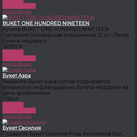
КУПИТЬ
В сравнение
подробнее
BUKET ONE HUNDRED NINETEEN
Купите BUKET ONE HUNDRED NINETEEN
Гортензия Голландская окрашенная 21 шт., Лента
букеты недорого ..
36390 ₽
КУПИТЬ
В сравнение
подробнее
Букет Азра
Закажите Букет Азра Состав подбирается
флористом индивидуально букеты недорого на
день влюбленных..
7190 ₽
КУПИТЬ
В сравнение
подробнее
Букет Сесилия
Подарите Букет Сесилия Роза Эксклюзив 3шт.,