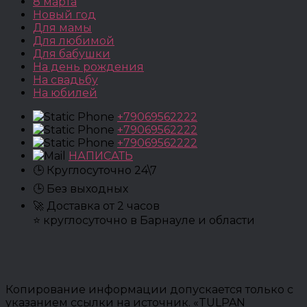
8 марта
Новый год
Для мамы
Для любимой
Для бабушки
На день рождения
На свадьбу
На юбилей
+79069562222
+79069562222
+79069562222
НАПИСАТЬ
🕒 Круглосуточно 24\7
🕒 Без выходных
🚀 Доставка от 2 часов
⭐ круглосуточно в Барнауле и области
Копирование информации допускается только с
указанием ссылки на источник. «TULPAN