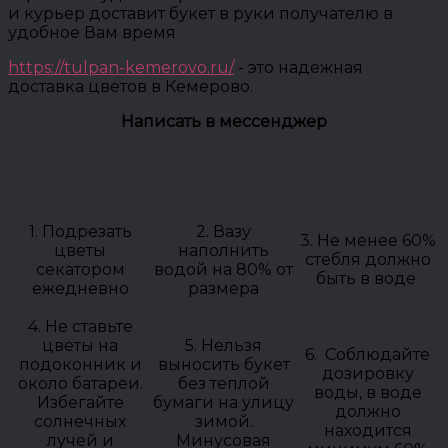
и курьер доставит букет в руки получателю в
удобное Вам время
https://tulpan-kemerovo.ru/
- это надежная
доставка цветов в Кемерово.
Написать в мессенджер
1. Подрезать
2. Вазу
3. Не менее 60%
цветы
наполнить
стебля должно
секатором
водой на 80% от
быть в воде
ежедневно
размера
4. Не ставьте
цветы на
5. Нельзя
6. Соблюдайте
подоконник и
выносить букет
дозировку
около батареи.
без теплой
воды, в воде
Избегайте
бумаги на улицу
должно
солнечных
зимой.
находится
лучей и
Минусовая