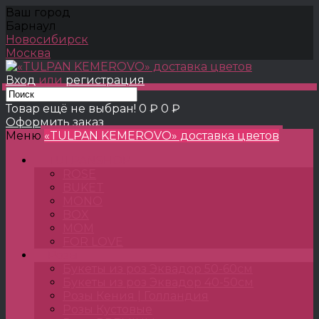
Ваш город
Барнаул
Новосибирск
Москва
Вход
или
регистрация
Товар ещё не выбран!
0 ₽
0 ₽
Оформить заказ
Меню
«TULPAN KEMEROVO» доставка цветов
TULPANSHOP
ROSE
BUKET
MONO
BOX
MOM
FOR LOVE
Розы
Букеты из роз Эквадор 50-60см
Букеты из роз Эквадор 40-50см
Розы Кения | Голландия
Розы Кустовые