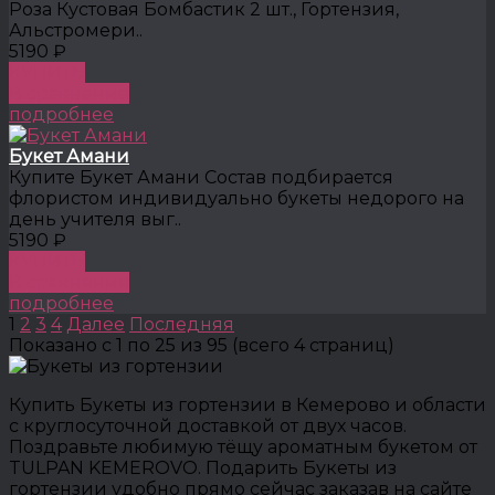
Роза Кустовая Бомбастик 2 шт., Гортензия,
Альстромери..
5190 ₽
КУПИТЬ
В сравнение
подробнее
Букет Амани
Купите Букет Амани Состав подбирается
флористом индивидуально букеты недорого на
день учителя выг..
5190 ₽
КУПИТЬ
В сравнение
подробнее
1
2
3
4
Далее
Последняя
Показано с 1 по 25 из 95 (всего 4 страниц)
Купить Букеты из гортензии в Кемерово и области
с круглосуточной доставкой от двух часов.
Поздравьте любимую тёщу ароматным букетом от
TULPAN KEMEROVO. Подарить Букеты из
гортензии удобно прямо сейчас заказав на сайте