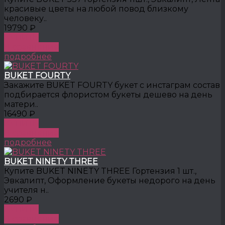
красивые цветы на любой повод близкому
человеку..
19790 ₽
КУПИТЬ
В сравнение
подробнее
BUKET FOURTY
Закажите BUKET FOURTY букет с инстаграм состав
подбирается флористом букеты дешево на день
матери..
16490 ₽
КУПИТЬ
В сравнение
подробнее
BUKET NINETY THREE
Купите BUKET NINETY THREE Гортензия 1 шт.,
Эвкалипт, Оформление букеты недорого на день
учителя н..
2690 ₽
КУПИТЬ
В сравнение