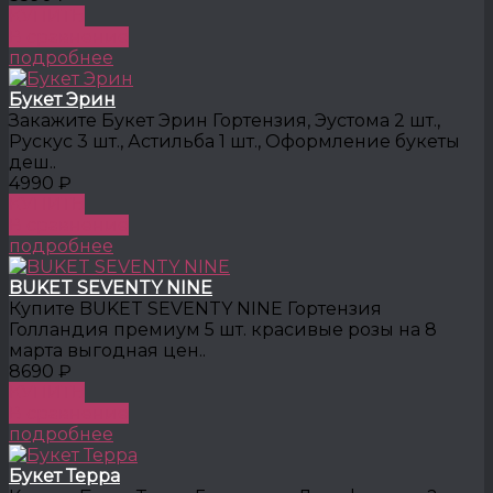
КУПИТЬ
В сравнение
подробнее
Букет Эрин
Закажите Букет Эрин Гортензия, Эустома 2 шт.,
Рускус 3 шт., Астильба 1 шт., Оформление букеты
деш..
4990 ₽
КУПИТЬ
В сравнение
подробнее
BUKET SEVENTY NINE
Купите BUKET SEVENTY NINE Гортензия
Голландия премиум 5 шт. красивые розы на 8
марта выгодная цен..
8690 ₽
КУПИТЬ
В сравнение
подробнее
Букет Терра