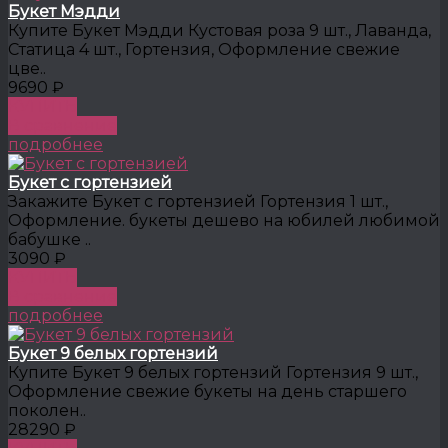
Букет Мэдди
Купите Букет Мэдди Кустовая роза 9 шт., Лаванда,
Статица 4 шт., Гортензия, Оформление свежие
цве..
9690 ₽
КУПИТЬ
В сравнение
подробнее
Букет с гортензией
Закажите Букет с гортензией Гортензия 1 шт.,
Оформление. букеты дешево на юбилей любимой
бабушке ..
3090 ₽
КУПИТЬ
В сравнение
подробнее
Букет 9 белых гортензий
Купите Букет 9 белых гортензий Гортензия 9 шт.,
Оформление свежие букеты на день старшего
поколен..
28290 ₽