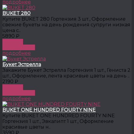
подробнее
BUKET 280
Купите BUKET 280 Гортензия 3 шт., Оформление
свежие букеты на день рождения супруги низкая
цена с..
5890 ₽
КУПИТЬ
В сравнение
подробнее
Букет Эстрелла
Закажите Букет Эстрелла Гортензия 1 шт., Гениста 2
шт., Оформление, лента красивые цветы на день ..
2190 ₽
КУПИТЬ
В сравнение
подробнее
BUKET ONE HUNDRED FOURTY NINE
Купите BUKET ONE HUNDRED FOURTY NINE
Гортензия 1 шт., Эвкалипт 1 шт., Оформление
красивые цветы н..
3590 ₽