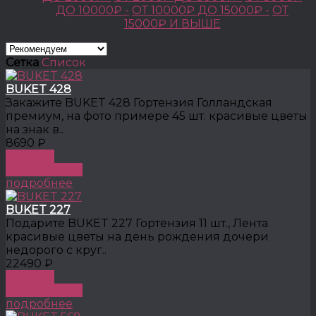
ДО 10000₽ -
ОТ 10000₽ ДО 15000₽ -
ОТ
15000₽ И ВЫШЕ
Сетка
Список
BUKET 428
Закажите BUKET 428 Гортензия Голландская
премиум, на фото примере 45 шт. красивые цветы
на знак в..
8690 ₽
КУПИТЬ
В сравнение
подробнее
BUKET 227
Подарите BUKET 227 Гортензия 11 шт., Лента
красивые цветы на день рождения дочери
недорого с круг..
22490 ₽
КУПИТЬ
В сравнение
подробнее