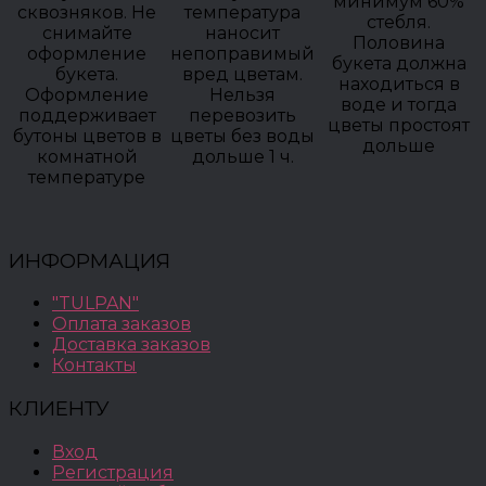
минимум 60%
сквозняков. Не
температура
стебля.
снимайте
наносит
Половина
оформление
непоправимый
букета должна
букета.
вред цветам.
находиться в
Оформление
Нельзя
воде и тогда
поддерживает
перевозить
цветы простоят
бутоны цветов в
цветы без воды
дольше
комнатной
дольше 1 ч.
температуре
ИНФОРМАЦИЯ
"TULPAN"
Оплата заказов
Доставка заказов
Контакты
КЛИЕНТУ
Вход
Регистрация