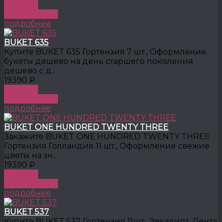
КУПИТЬ
В сравнение
подробнее
BUKET 635
Купите BUKET 635 Гортензия 7 шт., Оформление.
букеты дешево на день старшего поколения
дешево с д..
19390 ₽
КУПИТЬ
В сравнение
подробнее
BUKET ONE HUNDRED TWENTY THREE
Закажите BUKET ONE HUNDRED TWENTY THREE
Гортензия Голландия 11 шт., Оформление свежие
цветы на зн..
19390 ₽
КУПИТЬ
В сравнение
подробнее
BUKET 537
Купите BUKET 537 Гортензия 11шт., Эвкалипт, Лента