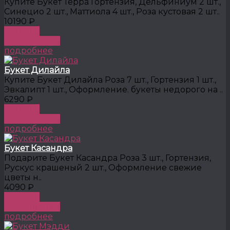
Купите Букет Терра Гортензия, Дельфиниум 2 шт.,
Синецио 2 шт., Маттиола 4 шт., Роза кустовая 2 шт..
10190 ₽
КУПИТЬ
В сравнение
подробнее
Букет Дилайла
Купите Букет Дилайла Роза 7 шт., Гортензия 1 шт.,
Эвкалипт 1 шт., Оформление. букеты недорого на ..
6290 ₽
КУПИТЬ
В сравнение
подробнее
Букет Касандра
Подарите Букет Касандра Роза 3 шт., Гортензия,
Рускус крашеный 2 шт., Оформление свежие
цветы н..
4090 ₽
КУПИТЬ
В сравнение
подробнее