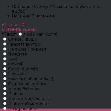
О товаре:
Размер 7*7 см. Текст открытки на
выбор
Наличие:
В наличии
(Оценок: 0)
Оставить оценку
*
Текст:
Любимая моя =)
От всей души
Красота внутри
Не скучай родная
Я рядом!
Love
Мечтай
Счастье в тебе
I love you
Мама я люблю тебя =)
С днем рождения
Happy Birthday
Люблю
Прости малышка =)
Любимой мамочке
Поздравляем