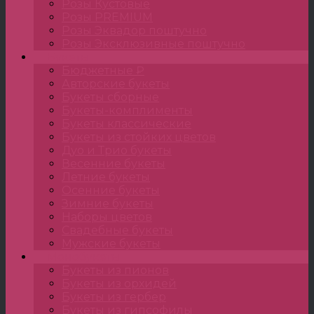
Розы Кустовые
Розы PREMIUM
Розы Эквадор поштучно
Розы Эксклюзивные поштучно
Букеты
Бюджетные ₽
Авторские букеты
Букеты сборные
Букеты-комплименты
Букеты классические
Букеты из стойких цветов
Дуо и Трио букеты
Весенние букеты
Летние букеты
Осенние букеты
Зимние букеты
Наборы цветов
Свадебные букеты
Мужские букеты
Монобукеты
Букеты из пионов
Букеты из орхидей
Букеты из гербер
Букеты из гипсофилы