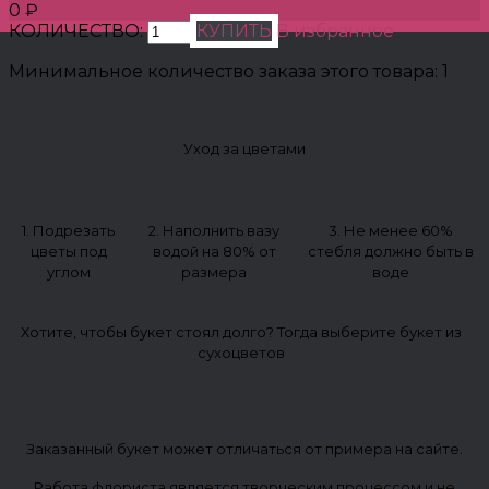
0 ₽
КОЛИЧЕСТВО:
КУПИТЬ
В избранное
Минимальное количество заказа этого товара: 1
Уход за цветами
1. Подрезать
2. Наполнить вазу
3. Не менее 60%
цветы под
водой на 80% от
стебля должно быть в
углом
размера
воде
Хотите, чтобы букет стоял долго? Тогда выберите букет из
сухоцветов
Заказанный букет может отличаться от примера на сайте.
Работа флориста является творческим процессом и не