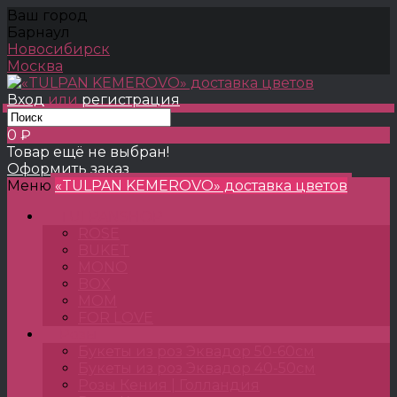
Ваш город
Барнаул
Новосибирск
Москва
Вход
или
регистрация
0 ₽
Товар ещё не выбран!
Оформить заказ
Меню
«TULPAN KEMEROVO» доставка цветов
TULPANSHOP
ROSE
BUKET
MONO
BOX
MOM
FOR LOVE
Розы
Букеты из роз Эквадор 50-60см
Букеты из роз Эквадор 40-50см
Розы Кения | Голландия