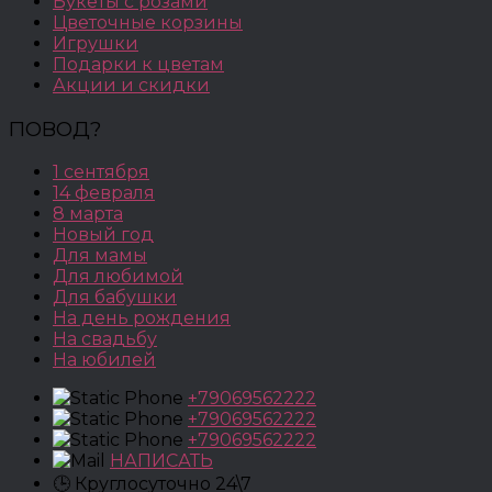
Букеты с розами
Цветочные корзины
Игрушки
Подарки к цветам
Акции и скидки
ПОВОД?
1 сентября
14 февраля
8 марта
Новый год
Для мамы
Для любимой
Для бабушки
На день рождения
На свадьбу
На юбилей
+79069562222
+79069562222
+79069562222
НАПИСАТЬ
🕒 Круглосуточно 24\7