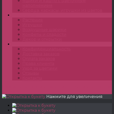
Ящики и кашпо с цветочным
наполнением
Сердца, каркасы, игрушки из цветов
Подарки
Растения
Игрушки
Воздушные шарики
Конфеты и сладости
Декор и открытки
•••
Конфиденциальность
Доставка заказов
Оплата заказов
Права клиента
Уход за цветами
Отзывы
Контакты
Главная
»
Подарки
»
Декор и открытки
»
Открытка
к букету
Нажмите для увеличения