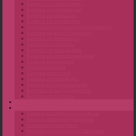
Букеты из гортензии
Букеты из тюльпанов
Букеты из ромашек
Букеты из хризантем
Букеты из одиночных хризантем
Букеты из альстромерий
Букеты из анемонов
Букеты из гвоздик
Букеты из гиацинтов
Букеты из дельфиниумов
Букеты из ирисов
Букеты из калл
Букеты из лилий
Букеты из маттиолы
Букеты из подсолнухов
Букеты из ранункулюсов
Букеты из эустомы
Цветы
Композиции
Букеты в шляпных коробках
Розы в шляпных коробках
Корзины с цветами
Коробки и сумочки с цветами