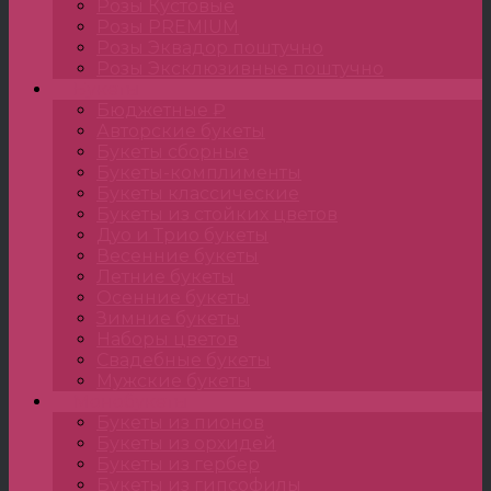
Розы Кустовые
Розы PREMIUM
Розы Эквадор поштучно
Розы Эксклюзивные поштучно
Букеты
Бюджетные ₽
Авторские букеты
Букеты сборные
Букеты-комплименты
Букеты классические
Букеты из стойких цветов
Дуо и Трио букеты
Весенние букеты
Летние букеты
Осенние букеты
Зимние букеты
Наборы цветов
Свадебные букеты
Мужские букеты
Монобукеты
Букеты из пионов
Букеты из орхидей
Букеты из гербер
Букеты из гипсофилы