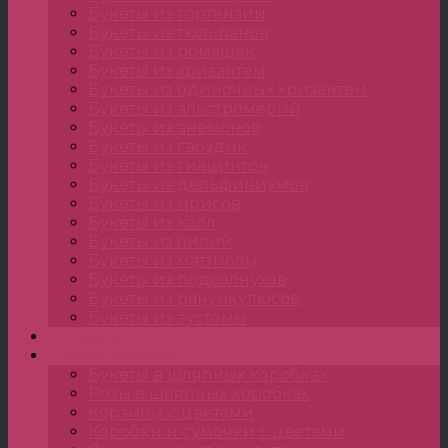
Букеты из гортензии
Букеты из тюльпанов
Букеты из ромашек
Букеты из хризантем
Букеты из одиночных хризантем
Букеты из альстромерий
Букеты из анемонов
Букеты из гвоздик
Букеты из гиацинтов
Букеты из дельфиниумов
Букеты из ирисов
Букеты из калл
Букеты из лилий
Букеты из маттиолы
Букеты из подсолнухов
Букеты из ранункулюсов
Букеты из эустомы
Цветы
Композиции
Букеты в шляпных коробках
Розы в шляпных коробках
Корзины с цветами
Коробки и сумочки с цветами