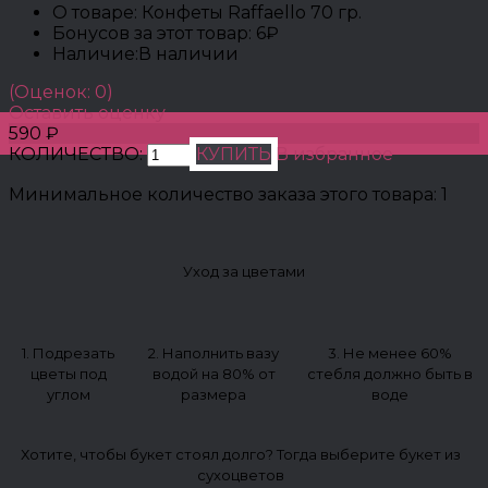
О товаре:
Конфеты Raffaello 70 гр.
Бонусов за этот товар:
6₽
Наличие:
В наличии
(Оценок: 0)
Оставить оценку
590 ₽
КОЛИЧЕСТВО:
КУПИТЬ
В избранное
Минимальное количество заказа этого товара: 1
Уход за цветами
1. Подрезать
2. Наполнить вазу
3. Не менее 60%
цветы под
водой на 80% от
стебля должно быть в
углом
размера
воде
Хотите, чтобы букет стоял долго? Тогда выберите букет из
сухоцветов