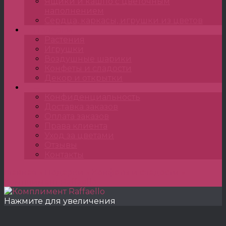
Ящики и кашпо с цветочным
наполнением
Сердца, каркасы, игрушки из цветов
Подарки
Растения
Игрушки
Воздушные шарики
Конфеты и сладости
Декор и открытки
•••
Конфиденциальность
Доставка заказов
Оплата заказов
Права клиента
Уход за цветами
Отзывы
Контакты
Главная
»
Подарки
»
Конфеты и сладости
»
Комплимент Raffaello
Нажмите для увеличения