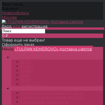
Ваш город
Барнаул
Новосибирск
Москва
Вход
или
регистрация
0 ₽
Товар ещё не выбран!
Оформить заказ
Меню
«TULPAN KEMEROVO» доставка цветов
TULPANSHOP
ROSE
BUKET
MONO
BOX
MOM
FOR LOVE
Розы
Букеты из роз Эквадор 50-60см
Букеты из роз Эквадор 40-50см
Розы Кения | Голландия