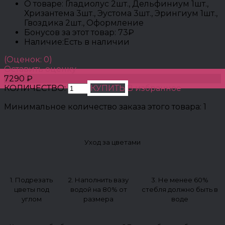
О товаре:
Гладиолус 2шт., Дельфиниум 1шт.,
Хризантема 3шт., Эустома 3шт., Эрингиум 1шт.,
Гвоздика 2шт., Оформление
Бонусов за этот товар:
73₽
Наличие:
Есть в наличии
(Оценок: 0)
Оставить оценку
7290 ₽
КОЛИЧЕСТВО:
КУПИТЬ
В избранное
Минимальное количество заказа этого товара: 1
Уход за цветами
1. Подрезать
2. Наполнить вазу
3. Не менее 60%
цветы под
водой на 80% от
стебля должно быть в
углом
размера
воде