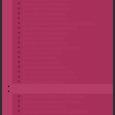
Букеты из гортензии
Букеты из тюльпанов
Букеты из ромашек
Букеты из хризантем
Букеты из одиночных хризантем
Букеты из альстромерий
Букеты из анемонов
Букеты из гвоздик
Букеты из гиацинтов
Букеты из дельфиниумов
Букеты из ирисов
Букеты из калл
Букеты из лилий
Букеты из маттиолы
Букеты из подсолнухов
Букеты из ранункулюсов
Букеты из эустомы
Цветы
Композиции
Букеты в шляпных коробках
Розы в шляпных коробках
Корзины с цветами
Коробки и сумочки с цветами