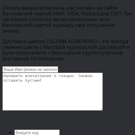
Оплата заказа возможна, как онлайн на сайте
банковской картой МИР, VISA, MasterCard, СБП. Так
же можно оплатить заказ наличными или
банковской картой курьеру при получении
заказа.
Доставка цветов TULPAN KEMEROVO - это всегда
свежие цветы с быстрой курьерской доставкой в
руки получателю с бесплатной круглосуточной
доставкой по Кемерово.