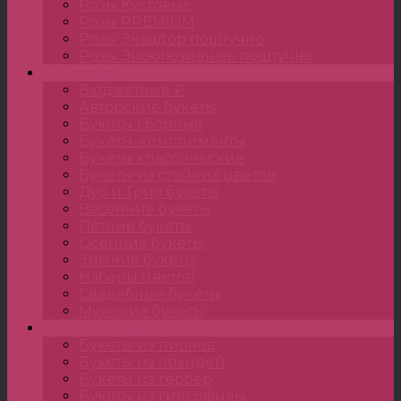
Розы Кустовые
Розы PREMIUM
Розы Эквадор поштучно
Розы Эксклюзивные поштучно
Букеты
Бюджетные ₽
Авторские букеты
Букеты сборные
Букеты-комплименты
Букеты классические
Букеты из стойких цветов
Дуо и Трио букеты
Весенние букеты
Летние букеты
Осенние букеты
Зимние букеты
Наборы цветов
Свадебные букеты
Мужские букеты
Монобукеты
Букеты из пионов
Букеты из орхидей
Букеты из гербер
Букеты из гипсофилы