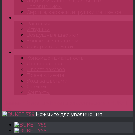
Ящики и кашпо с цветочным
наполнением
Сердца, каркасы, игрушки из цветов
Подарки
Растения
Игрушки
Воздушные шарики
Конфеты и сладости
Декор и открытки
•••
Конфиденциальность
Доставка заказов
Оплата заказов
Права клиента
Уход за цветами
Отзывы
Контакты
Главная
»
Букеты
»
Букеты классические
»
BUKET
759
Нажмите для увеличения