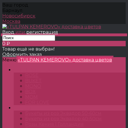
Ваш город
Барнаул
Новосибирск
Москва
Вход
или
регистрация
0 ₽
Товар ещё не выбран!
Оформить заказ
Меню
«TULPAN KEMEROVO» доставка цветов
TULPANSHOP
ROSE
BUKET
MONO
BOX
MOM
FOR LOVE
Розы
Букеты из роз Эквадор 50-60см
Букеты из роз Эквадор 40-50см
Розы Кения | Голландия