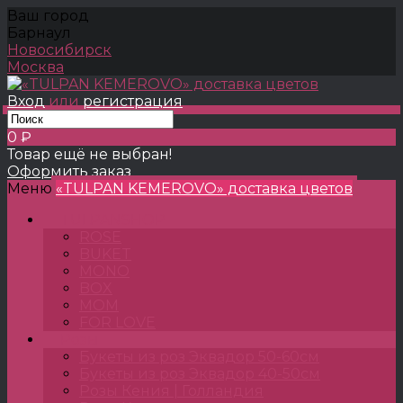
Ваш город
Барнаул
Новосибирск
Москва
Вход
или
регистрация
0 ₽
Товар ещё не выбран!
Оформить заказ
Меню
«TULPAN KEMEROVO» доставка цветов
TULPANSHOP
ROSE
BUKET
MONO
BOX
MOM
FOR LOVE
Розы
Букеты из роз Эквадор 50-60см
Букеты из роз Эквадор 40-50см
Розы Кения | Голландия