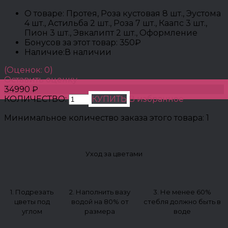
О товаре:
Протея, Роза кустовая 8 шт., Эустома
4 шт., Астильба 2 шт., Роза 7 шт., Каапс 3 шт.,
Пион 3 шт., Эвкалипт 2 шт., Оформление
Бонусов за этот товар:
350₽
Наличие:
В наличии
(Оценок: 0)
Оставить оценку
34990 ₽
КОЛИЧЕСТВО:
КУПИТЬ
В избранное
Минимальное количество заказа этого товара: 1
Уход за цветами
1. Подрезать
2. Наполнить вазу
3. Не менее 60%
цветы под
водой на 80% от
стебля должно быть в
углом
размера
воде