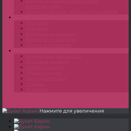
Ящики и кашпо с цветочным
наполнением
Сердца, каркасы, игрушки из цветов
Подарки
Растения
Игрушки
Воздушные шарики
Конфеты и сладости
Декор и открытки
•••
Конфиденциальность
Доставка заказов
Оплата заказов
Права клиента
Уход за цветами
Отзывы
Контакты
Главная
»
Букеты
»
Букеты классические
»
Букет
Аэрин
Нажмите для увеличения