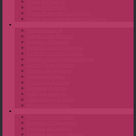
Розы Кустовые
Розы PREMIUM
Розы Эквадор поштучно
Розы Эксклюзивные поштучно
Букеты
Бюджетные ₽
Авторские букеты
Букеты сборные
Букеты-комплименты
Букеты классические
Букеты из стойких цветов
Дуо и Трио букеты
Весенние букеты
Летние букеты
Осенние букеты
Зимние букеты
Наборы цветов
Свадебные букеты
Мужские букеты
Монобукеты
Букеты из пионов
Букеты из орхидей
Букеты из гербер
Букеты из гипсофилы