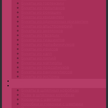
Букеты из гортензии
Букеты из тюльпанов
Букеты из ромашек
Букеты из хризантем
Букеты из одиночных хризантем
Букеты из альстромерий
Букеты из анемонов
Букеты из гвоздик
Букеты из гиацинтов
Букеты из дельфиниумов
Букеты из ирисов
Букеты из калл
Букеты из лилий
Букеты из маттиолы
Букеты из подсолнухов
Букеты из ранункулюсов
Букеты из эустомы
Цветы
Композиции
Букеты в шляпных коробках
Розы в шляпных коробках
Корзины с цветами
Коробки и сумочки с цветами