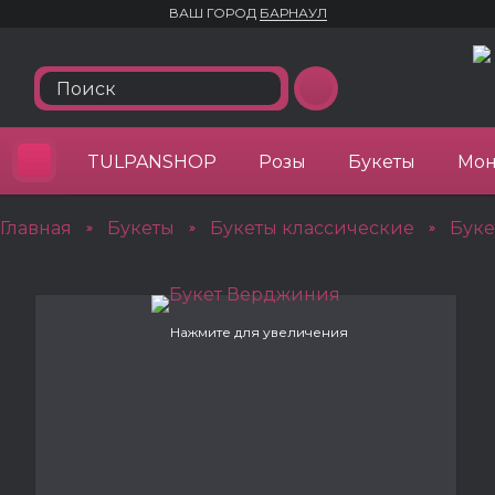
ВАШ ГОРОД
БАРНАУЛ
TULPANSHOP
Розы
Букеты
Мон
Главная
Букеты
Букеты классические
Бук
»
»
»
Нажмите для увеличения