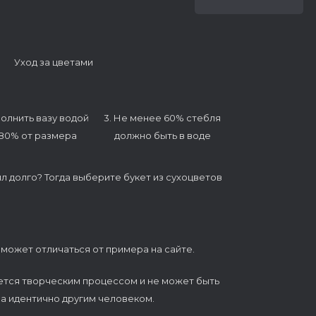
Уход за цветами
полнить вазу водой
3. Не менее 60% стебля
 80% от размера
должно быть в воде
ял долго? Тогда выберите букет из сухоцветов
 может отличаться от примера на сайте.
ется творческим процессом и не может быть
а идентично другим человеком.