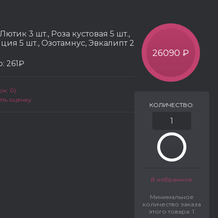
, Лютик 3 шт., Роза кустовая 5 шт.,
нция 5 шт., Озотамнус, Эвкалипт 2
26090 ₽
р:
261₽
к: 0)
ить оценку
КОЛИЧЕСТВО:
В избранное
Минимальное
количество заказа
этого товара: 1