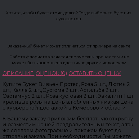
Хотите, чтобы букет стоял долго? Тогда выберите букет из
сухоцветов
Заказанный букет может отличаться от примера на сайте.
Работа флориста является творческим процессом и не
может быть выполнена идентично другим человеком.
ОПИСАНИЕ:
ОЦЕНОК (0)
ОСТАВИТЬ ОЦЕНКУ
Купите Букет Вивьен Протея, Роза 5 шт., Лютик 2
шт., Калла 2 шт., Эустома 2 шт., Астильба 2 шт.,
Озотамнус 2 шт., Роза кустовая 2 шт., Эвкалипт 1 шт
красивые розы на день влюбленных низкая цена
с курьерской доставкой в Кемерово и области
К Вашему заказу приложим бесплатную открытку
и разместим на ней поздравительный текст, а так
же сделаем фотографию и покажем букет до
отправки заказа. При необходимости Вы можете