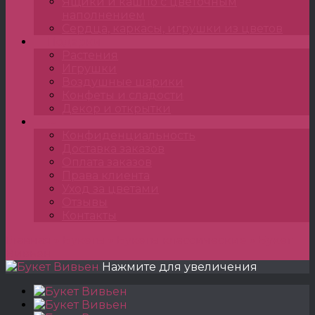
Ящики и кашпо с цветочным
наполнением
Сердца, каркасы, игрушки из цветов
Подарки
Растения
Игрушки
Воздушные шарики
Конфеты и сладости
Декор и открытки
•••
Конфиденциальность
Доставка заказов
Оплата заказов
Права клиента
Уход за цветами
Отзывы
Контакты
Главная
»
Букеты
»
Букеты классические
»
Букет
Вивьен
Нажмите для увеличения