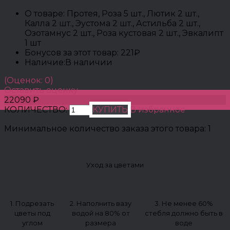
О товаре:
Протея, Роза 5 шт., Лютик 2 шт.,
Калла 2 шт., Эустома 2 шт., Астильба 2 шт.,
Озотамнус 2 шт., Роза кустовая 2 шт., Эвкалипт
1 шт
Бонусов за этот товар:
221₽
Наличие:
В наличии
(Оценок: 0)
Оставить оценку
22090 ₽
КОЛИЧЕСТВО:
КУПИТЬ
В избранное
Минимальное количество заказа этого товара: 1
Уход за цветами
1. Подрезать
2. Наполнить вазу
3. Не менее 60%
цветы под
водой на 80% от
стебля должно быть в
углом
размера
воде