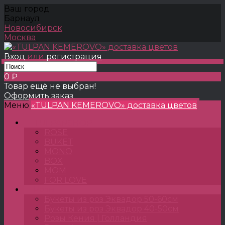
Ваш город
Барнаул
Новосибирск
Москва
Вход
или
регистрация
0 ₽
Товар ещё не выбран!
Оформить заказ
Меню
«TULPAN KEMEROVO» доставка цветов
TULPANSHOP
ROSE
BUKET
MONO
BOX
MOM
FOR LOVE
Розы
Букеты из роз Эквадор 50-60см
Букеты из роз Эквадор 40-50см
Розы Кения | Голландия