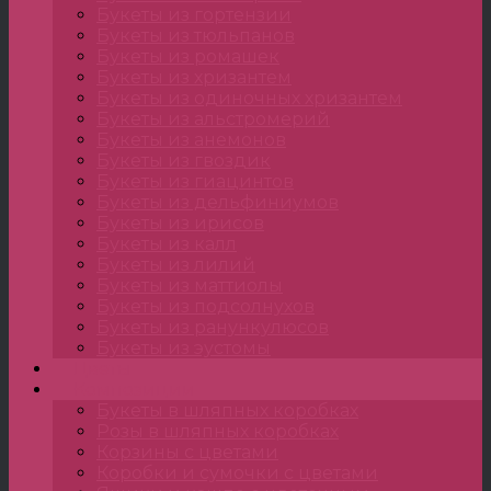
Букеты из гортензии
Букеты из тюльпанов
Букеты из ромашек
Букеты из хризантем
Букеты из одиночных хризантем
Букеты из альстромерий
Букеты из анемонов
Букеты из гвоздик
Букеты из гиацинтов
Букеты из дельфиниумов
Букеты из ирисов
Букеты из калл
Букеты из лилий
Букеты из маттиолы
Букеты из подсолнухов
Букеты из ранункулюсов
Букеты из эустомы
Цветы
Композиции
Букеты в шляпных коробках
Розы в шляпных коробках
Корзины с цветами
Коробки и сумочки с цветами