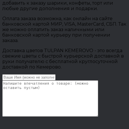
добавить к заказу шарики, конфеты, торт или
любые другие дополнения и подарки.
Оплата заказа возможна, как онлайн на сайте
банковской картой МИР, VISA, MasterCard, СБП. Так
же можно оплатить заказ наличными или
банковской картой курьеру при получении
заказа.
Доставка цветов TULPAN KEMEROVO - это всегда
свежие цветы с быстрой курьерской доставкой в
руки получателю с бесплатной круглосуточной
доставкой по Кемерово.