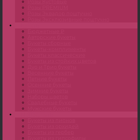
Розы Кустовые
Розы PREMIUM
Розы Эквадор поштучно
Розы Эксклюзивные поштучно
Букеты
Бюджетные ₽
Авторские букеты
Букеты сборные
Букеты-комплименты
Букеты классические
Букеты из стойких цветов
Дуо и Трио букеты
Весенние букеты
Летние букеты
Осенние букеты
Зимние букеты
Наборы цветов
Свадебные букеты
Мужские букеты
Монобукеты
Букеты из пионов
Букеты из орхидей
Букеты из гербер
Букеты из гипсофилы