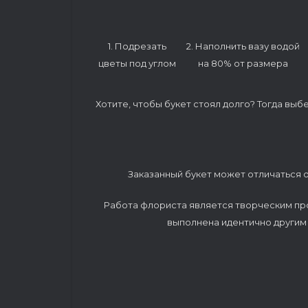
1. Подрезать
2. Наполнить вазу водой
цветы под углом
на 80% от размера
Хотите, чтобы букет стоял долго? Тогда выб
Заказанный букет может отличаться о
Работа флориста является творческим пр
выполнена идентично другим