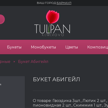
ВАШ ГОРОД
БАРНАУЛ
Букеты
Монобукеты
Цветы
Компози
орные
Букет Абигейл
»
БУКЕТ АБИГЕЙЛ
я
О товаре:
Гвоздика 3шт., Лютик 2 шт.,
пионовидная 2 шт., Скиммия 1 шт., Эу