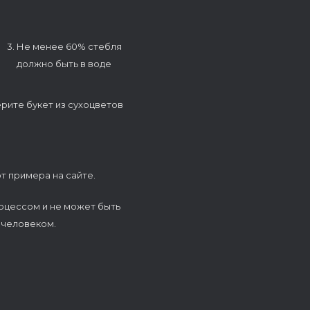
3. Не менее 60% стебля
должно быть в воде
ерите букет из сухоцветов
т примера на сайте.
оцессом и не может быть
 человеком.