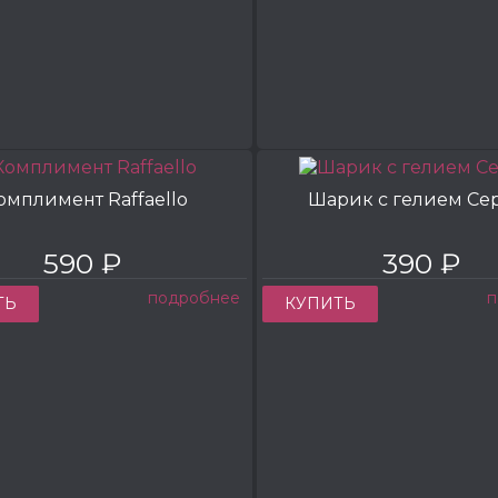
омплимент Raffaello
Шарик с гелием Се
590 ₽
390 ₽
подробнее
п
ТЬ
КУПИТЬ