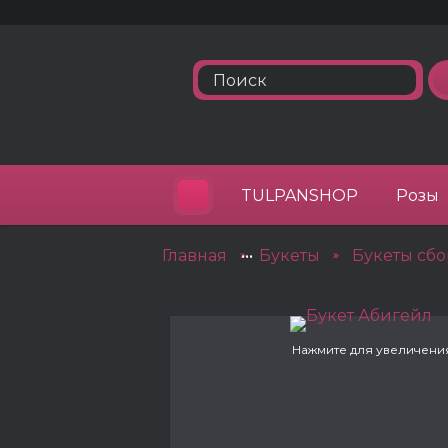
TULPANSHOP
Розы
Главная
•••
Букеты
Букеты сб
»
»
Нажмите для увеличени