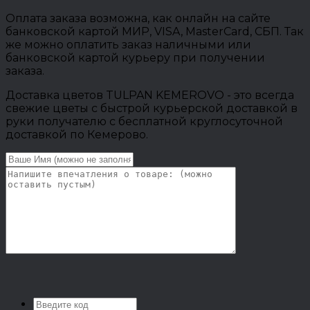
Оплата заказа возможна, как онлайн на сайте
банковской картой МИР, VISA, MasterCard, СБП. Так
же можно оплатить заказ наличными или
банковской картой курьеру при получении
заказа.
Доставка цветов TULPAN KEMEROVO - это всегда
свежие цветы с быстрой курьерской доставкой в
руки получателю с бесплатной круглосуточной
доставкой по Кемерово.