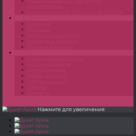
Ящики и кашпо с цветочным
наполнением
Сердца, каркасы, игрушки из цветов
Подарки
Растения
Игрушки
Воздушные шарики
Конфеты и сладости
Декор и открытки
•••
Конфиденциальность
Доставка заказов
Оплата заказов
Права клиента
Уход за цветами
Отзывы
Контакты
Главная
»
Букеты
»
Букеты сборные
»
Букет Ариа
Нажмите для увеличения