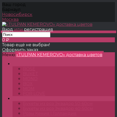
Ваш город
Барнаул
Новосибирск
Москва
Вход
или
регистрация
0 ₽
Товар ещё не выбран!
Оформить заказ
Меню
«TULPAN KEMEROVO» доставка цветов
TULPANSHOP
ROSE
BUKET
MONO
BOX
MOM
FOR LOVE
Розы
Букеты из роз Эквадор 50-60см
Букеты из роз Эквадор 40-50см
Розы Кения | Голландия