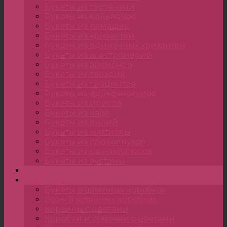
Букеты из гортензии
Букеты из тюльпанов
Букеты из ромашек
Букеты из хризантем
Букеты из одиночных хризантем
Букеты из альстромерий
Букеты из анемонов
Букеты из гвоздик
Букеты из гиацинтов
Букеты из дельфиниумов
Букеты из ирисов
Букеты из калл
Букеты из лилий
Букеты из маттиолы
Букеты из подсолнухов
Букеты из ранункулюсов
Букеты из эустомы
Цветы
Композиции
Букеты в шляпных коробках
Розы в шляпных коробках
Корзины с цветами
Коробки и сумочки с цветами