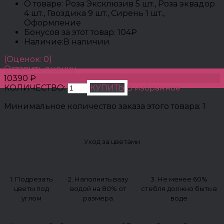
О товаре:
Роза Эксклюзив 5 шт., Роза эквадор
4 шт., Гвоздика 9 шт., Сирень 1 шт.,
Оформление
Бонусов за этот товар:
104₽
Наличие:
В наличии
(Оценок: 0)
Оставить оценку
10390 ₽
КОЛИЧЕСТВО:
КУПИТЬ
В избранное
Минимальное количество заказа этого товара: 1
Уход за цветами
1. Подрезать
2. Наполнить вазу
3. Не менее 60%
цветы под
водой на 80% от
стебля должно быть в
углом
размера
воде