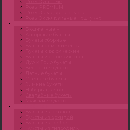
Розы Кустовые
Розы PREMIUM
Розы Эквадор поштучно
Розы Эксклюзивные поштучно
Букеты
Бюджетные ₽
Авторские букеты
Букеты сборные
Букеты-комплименты
Букеты классические
Букеты из стойких цветов
Дуо и Трио букеты
Весенние букеты
Летние букеты
Осенние букеты
Зимние букеты
Наборы цветов
Свадебные букеты
Мужские букеты
Монобукеты
Букеты из пионов
Букеты из орхидей
Букеты из гербер
Букеты из гипсофилы