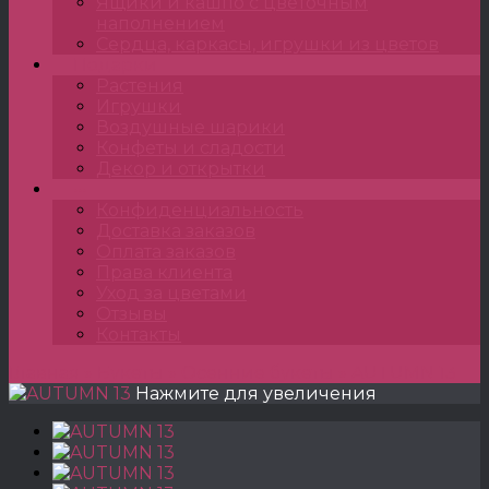
Ящики и кашпо с цветочным
наполнением
Сердца, каркасы, игрушки из цветов
Подарки
Растения
Игрушки
Воздушные шарики
Конфеты и сладости
Декор и открытки
•••
Конфиденциальность
Доставка заказов
Оплата заказов
Права клиента
Уход за цветами
Отзывы
Контакты
Главная
»
Букеты
»
Осенние букеты
»
AUTUMN 13
Нажмите для увеличения