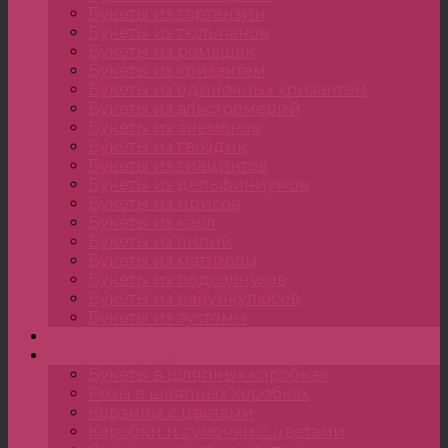
Букеты из гортензии
Букеты из тюльпанов
Букеты из ромашек
Букеты из хризантем
Букеты из одиночных хризантем
Букеты из альстромерий
Букеты из анемонов
Букеты из гвоздик
Букеты из гиацинтов
Букеты из дельфиниумов
Букеты из ирисов
Букеты из калл
Букеты из лилий
Букеты из маттиолы
Букеты из подсолнухов
Букеты из ранункулюсов
Букеты из эустомы
Цветы
Композиции
Букеты в шляпных коробках
Розы в шляпных коробках
Корзины с цветами
Коробки и сумочки с цветами