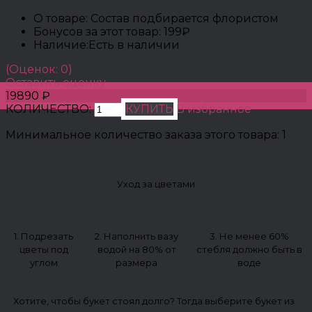
О товаре:
Состав подбирается флористом
Бонусов за этот товар:
199₽
Наличие:
Есть в наличии
(Оценок: 0)
Оставить оценку
19890 ₽
КОЛИЧЕСТВО:
КУПИТЬ
В избранное
Минимальное количество заказа этого товара: 1
Уход за цветами
1. Подрезать
2. Наполнить вазу
3. Не менее 60%
цветы под
водой на 80% от
стебля должно быть в
углом
размера
воде
Хотите, чтобы букет стоял долго? Тогда выберите букет из