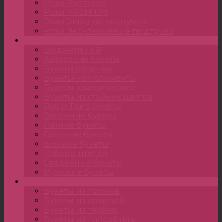
Розы Кустовые
Розы PREMIUM
Розы Эквадор поштучно
Розы Эксклюзивные поштучно
Букеты
Бюджетные ₽
Авторские букеты
Букеты сборные
Букеты-комплименты
Букеты классические
Букеты из стойких цветов
Дуо и Трио букеты
Весенние букеты
Летние букеты
Осенние букеты
Зимние букеты
Наборы цветов
Свадебные букеты
Мужские букеты
Монобукеты
Букеты из пионов
Букеты из орхидей
Букеты из гербер
Букеты из гипсофилы