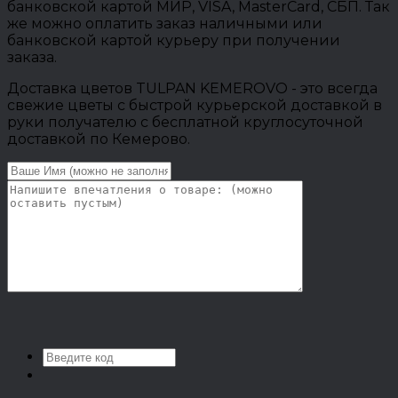
банковской картой МИР, VISA, MasterCard, СБП. Так
же можно оплатить заказ наличными или
банковской картой курьеру при получении
заказа.
Доставка цветов TULPAN KEMEROVO - это всегда
свежие цветы с быстрой курьерской доставкой в
руки получателю с бесплатной круглосуточной
доставкой по Кемерово.