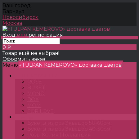
Ваш город
Барнаул
Новосибирск
Москва
Вход
или
регистрация
0 ₽
Товар ещё не выбран!
Оформить заказ
Меню
«TULPAN KEMEROVO» доставка цветов
TULPANSHOP
ROSE
BUKET
MONO
BOX
MOM
FOR LOVE
Розы
Букеты из роз Эквадор 50-60см
Букеты из роз Эквадор 40-50см
Розы Кения | Голландия