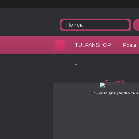
TULPANSHOP
Розы
•••
Нажмите для увеличени