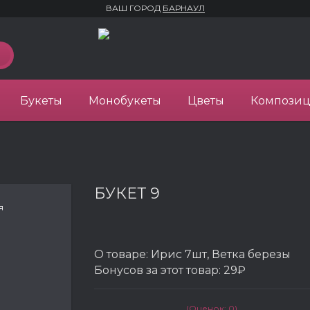
ВАШ ГОРОД
БАРНАУЛ
Букеты
Монобукеты
Цветы
Компози
БУКЕТ 9
я
О товаре:
Ирис 7шт, Ветка березы
Бонусов за этот товар:
29₽
(Оценок: 0)