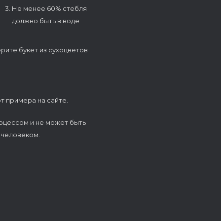
3. Не менее 60% стебля
должно быть в воде
ерите букет из сухоцветов
т примера на сайте.
оцессом и не может быть
 человеком.