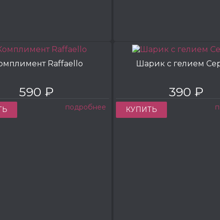
омплимент Raffaello
Шарик с гелием Се
590 ₽
390 ₽
подробнее
п
ТЬ
КУПИТЬ