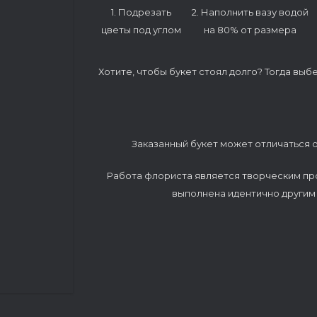
1. Подрезать
2. Наполнить вазу водой
цветы под углом
на 80% от размера
Хотите, чтобы букет стоял долго? Тогда выб
Заказанный букет может отличаться о
Работа флориста является творческим пр
выполнена идентично другим