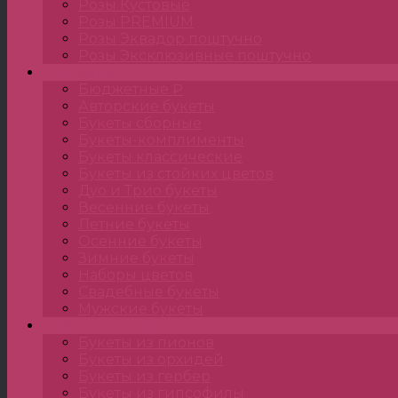
Розы Кустовые
Розы PREMIUM
Розы Эквадор поштучно
Розы Эксклюзивные поштучно
Букеты
Бюджетные ₽
Авторские букеты
Букеты сборные
Букеты-комплименты
Букеты классические
Букеты из стойких цветов
Дуо и Трио букеты
Весенние букеты
Летние букеты
Осенние букеты
Зимние букеты
Наборы цветов
Свадебные букеты
Мужские букеты
Монобукеты
Букеты из пионов
Букеты из орхидей
Букеты из гербер
Букеты из гипсофилы