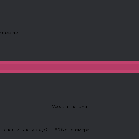
рмление
Уход за цветами
. Наполнить вазу водой на 80% от размера