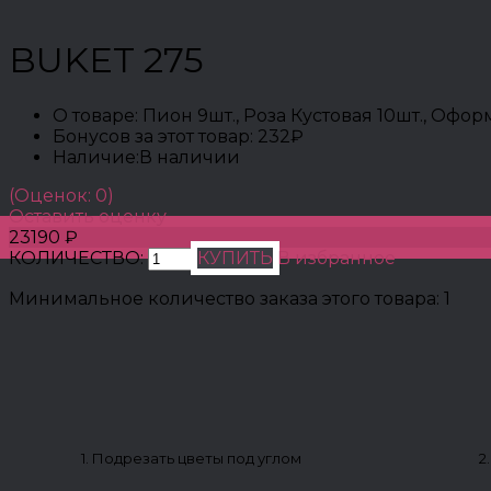
BUKET 275
О товаре:
Пион 9шт., Роза Кустовая 10шт., Офо
Бонусов за этот товар:
232₽
Наличие:
В наличии
(Оценок: 0)
Оставить оценку
23190 ₽
КОЛИЧЕСТВО:
КУПИТЬ
В избранное
Минимальное количество заказа этого товара: 1
1. Подрезать цветы под углом
2