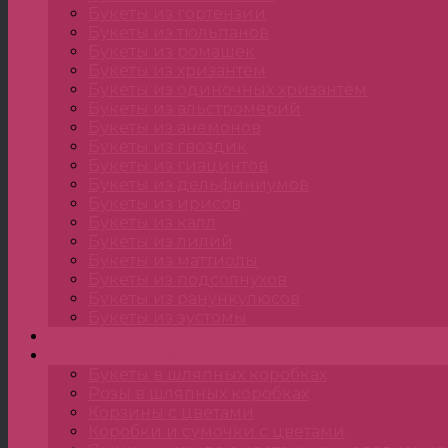
Букеты из гортензии
Букеты из тюльпанов
Букеты из ромашек
Букеты из хризантем
Букеты из одиночных хризантем
Букеты из альстромерий
Букеты из анемонов
Букеты из гвоздик
Букеты из гиацинтов
Букеты из дельфиниумов
Букеты из ирисов
Букеты из калл
Букеты из лилий
Букеты из маттиолы
Букеты из подсолнухов
Букеты из ранункулюсов
Букеты из эустомы
Цветы
Композиции
Букеты в шляпных коробках
Розы в шляпных коробках
Корзины с цветами
Коробки и сумочки с цветами