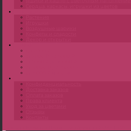
Ящики и кашпо с цветочным наполнени
Сердца, каркасы, игрушки из цветов
Подарки
Растения
Игрушки
Воздушные шарики
Конфеты и сладости
Декор и открытки
Цена
до 2000 ₽
от 2000 ₽ до 5000 ₽
от 5000 ₽ до 10000 ₽
от 10000 ₽ до 15000 ₽
от 15000 ₽ и выше
•••
Конфиденциальность
Доставка заказов
Оплата заказов
Права клиента
Уход за цветами
Отзывы
Контакты
Главная
»
Букеты
»
Дуо и Трио букеты
»
BUKET 275