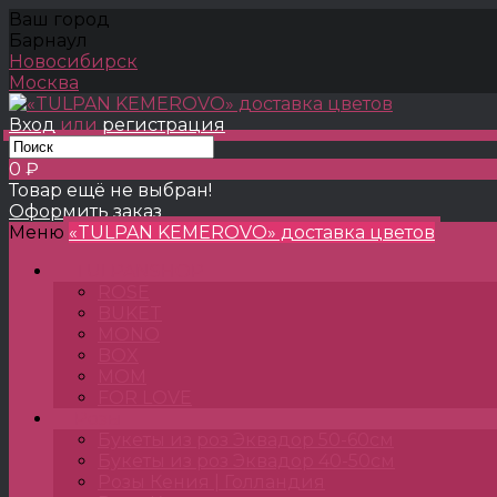
Ваш город
Барнаул
Новосибирск
Москва
Вход
или
регистрация
0 ₽
Товар ещё не выбран!
Оформить заказ
Меню
«TULPAN KEMEROVO» доставка цветов
TULPANSHOP
ROSE
BUKET
MONO
BOX
MOM
FOR LOVE
Розы
Букеты из роз Эквадор 50-60см
Букеты из роз Эквадор 40-50см
Розы Кения | Голландия