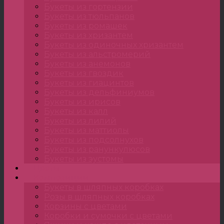
Букеты из гортензии
Букеты из тюльпанов
Букеты из ромашек
Букеты из хризантем
Букеты из одиночных хризантем
Букеты из альстромерий
Букеты из анемонов
Букеты из гвоздик
Букеты из гиацинтов
Букеты из дельфиниумов
Букеты из ирисов
Букеты из калл
Букеты из лилий
Букеты из маттиолы
Букеты из подсолнухов
Букеты из ранункулюсов
Букеты из эустомы
Цветы
Композиции
Букеты в шляпных коробках
Розы в шляпных коробках
Корзины с цветами
Коробки и сумочки с цветами