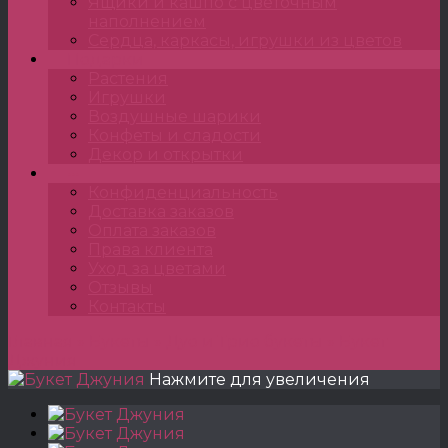
Ящики и кашпо с цветочным
наполнением
Сердца, каркасы, игрушки из цветов
Подарки
Растения
Игрушки
Воздушные шарики
Конфеты и сладости
Декор и открытки
•••
Конфиденциальность
Доставка заказов
Оплата заказов
Права клиента
Уход за цветами
Отзывы
Контакты
Главная
»
Букеты
»
Дуо и Трио букеты
»
Букет
Джуния
Нажмите для увеличения