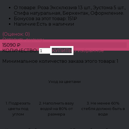
О товаре:
Роза Эксклюзив 13 шт., Эустома 5 шт.,
Стифа натуральная, Беркентак, Оформление.
Бонусов за этот товар:
151₽
Наличие:
Есть в наличии
(Оценок: 0)
Оставить оценку
15090 ₽
КОЛИЧЕСТВО:
КУПИТЬ
В избранное
Минимальное количество заказа этого товара: 1
Уход за цветами
1. Подрезать
2. Наполнить вазу
3. Не менее 60%
цветы под
водой на 80% от
стебля должно быть в
углом
размера
воде