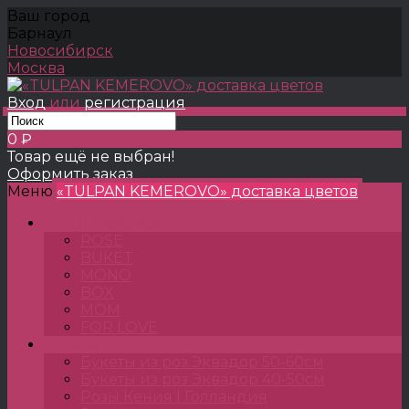
Ваш город
Барнаул
Новосибирск
Москва
Вход
или
регистрация
0 ₽
Товар ещё не выбран!
Оформить заказ
Меню
«TULPAN KEMEROVO» доставка цветов
TULPANSHOP
ROSE
BUKET
MONO
BOX
MOM
FOR LOVE
Розы
Букеты из роз Эквадор 50-60см
Букеты из роз Эквадор 40-50см
Розы Кения | Голландия