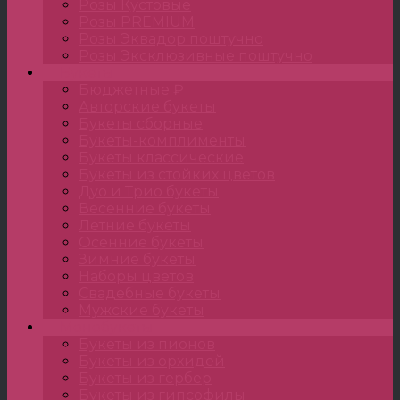
Розы Кустовые
Розы PREMIUM
Розы Эквадор поштучно
Розы Эксклюзивные поштучно
Букеты
Бюджетные ₽
Авторские букеты
Букеты сборные
Букеты-комплименты
Букеты классические
Букеты из стойких цветов
Дуо и Трио букеты
Весенние букеты
Летние букеты
Осенние букеты
Зимние букеты
Наборы цветов
Свадебные букеты
Мужские букеты
Монобукеты
Букеты из пионов
Букеты из орхидей
Букеты из гербер
Букеты из гипсофилы