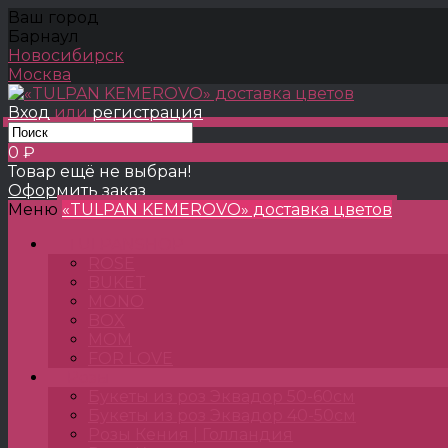
Ваш город
Барнаул
Новосибирск
Москва
Вход
или
регистрация
0 ₽
Товар ещё не выбран!
Оформить заказ
Меню
«TULPAN KEMEROVO» доставка цветов
TULPANSHOP
ROSE
BUKET
MONO
BOX
MOM
FOR LOVE
Розы
Букеты из роз Эквадор 50-60см
Букеты из роз Эквадор 40-50см
Розы Кения | Голландия