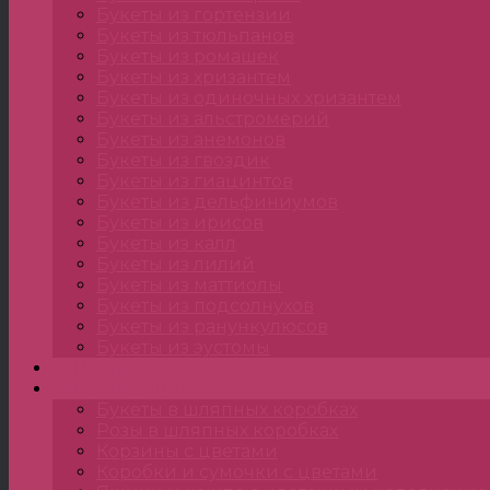
Букеты из гортензии
Букеты из тюльпанов
Букеты из ромашек
Букеты из хризантем
Букеты из одиночных хризантем
Букеты из альстромерий
Букеты из анемонов
Букеты из гвоздик
Букеты из гиацинтов
Букеты из дельфиниумов
Букеты из ирисов
Букеты из калл
Букеты из лилий
Букеты из маттиолы
Букеты из подсолнухов
Букеты из ранункулюсов
Букеты из эустомы
Цветы
Композиции
Букеты в шляпных коробках
Розы в шляпных коробках
Корзины с цветами
Коробки и сумочки с цветами