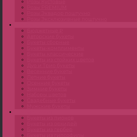
Розы Кустовые
Розы PREMIUM
Розы Эквадор поштучно
Розы Эксклюзивные поштучно
Букеты
Бюджетные ₽
Авторские букеты
Букеты сборные
Букеты-комплименты
Букеты классические
Букеты из стойких цветов
Дуо и Трио букеты
Весенние букеты
Летние букеты
Осенние букеты
Зимние букеты
Наборы цветов
Свадебные букеты
Мужские букеты
Монобукеты
Букеты из пионов
Букеты из орхидей
Букеты из гербер
Букеты из гипсофилы