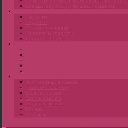
Ящики и кашпо с цветочным наполнени
Сердца, каркасы, игрушки из цветов
Подарки
Растения
Игрушки
Воздушные шарики
Конфеты и сладости
Декор и открытки
Цена
до 2000 ₽
от 2000 ₽ до 5000 ₽
от 5000 ₽ до 10000 ₽
от 10000 ₽ до 15000 ₽
от 15000 ₽ и выше
•••
Конфиденциальность
Доставка заказов
Оплата заказов
Права клиента
Уход за цветами
Отзывы
Контакты
Главная
»
Букеты
»
Зимние букеты
»
NEW YEAR 72