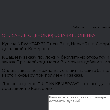
Работа флориста явля
ОПИСАНИЕ:
ОЦЕНОК (0)
ОСТАВИТЬ ОЦЕНКУ
Купите NEW YEAR 72 Пихта 7 шт., Илекс 3 шт., Офо
доставкой в Кемерово
К Вашему заказу приложим бесплатную открытку и 
заказа. При необходимости Вы можете добавить к 
Оплата заказа возможна, как онлайн на сайте банк
картой курьеру при получении заказа.
Доставка цветов TULPAN KEMEROVO - это всегда св
доставкой по Кемерово.