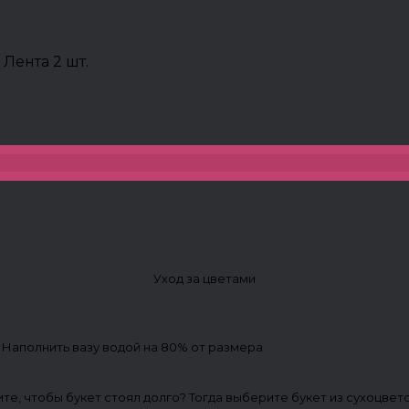
 Лента 2 шт.
Уход за цветами
. Наполнить вазу водой на 80% от размера
ите, чтобы букет стоял долго? Тогда выберите букет из сухоцвет