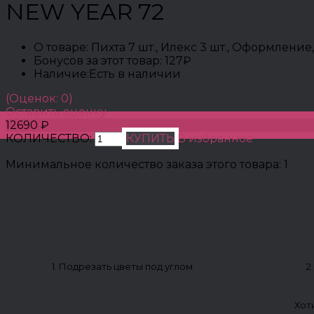
NEW YEAR 72
О товаре:
Пихта 7 шт., Илекс 3 шт., Оформление,
Бонусов за этот товар:
127₽
Наличие:
Есть в наличии
(Оценок: 0)
Оставить оценку
12690 ₽
КОЛИЧЕСТВО:
КУПИТЬ
В избранное
Минимальное количество заказа этого товара: 1
1. Подрезать цветы под углом
2
Хот