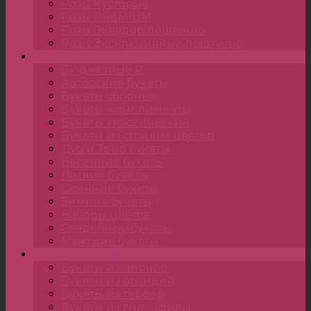
Розы Кустовые
Розы PREMIUM
Розы Эквадор поштучно
Розы Эксклюзивные поштучно
Букеты
Бюджетные ₽
Авторские букеты
Букеты сборные
Букеты-комплименты
Букеты классические
Букеты из стойких цветов
Дуо и Трио букеты
Весенние букеты
Летние букеты
Осенние букеты
Зимние букеты
Наборы цветов
Свадебные букеты
Мужские букеты
Монобукеты
Букеты из пионов
Букеты из орхидей
Букеты из гербер
Букеты из гипсофилы