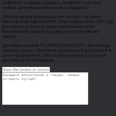
добавить к заказу шарики, конфеты, торт или
любые другие дополнения и подарки.
Оплата заказа возможна, как онлайн на сайте
банковской картой МИР, VISA, MasterCard, СБП. Так
же можно оплатить заказ наличными или
банковской картой курьеру при получении
заказа.
Доставка цветов TULPAN KEMEROVO - это всегда
свежие цветы с быстрой курьерской доставкой в
руки получателю с бесплатной круглосуточной
доставкой по Кемерово.