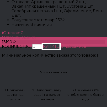
О товаре:
Артишок крашенный 2 шт.,
Эвкалипт крашенный 1 шт., Эустома 2 шт.,
Серебряная веточка 1 шт., Оформление, Лента
2 шт.
Бонусов за этот товар:
132₽
Наличие:
В наличии
(Оценок: 0)
Оставить оценку
13190 ₽
КОЛИЧЕСТВО:
КУПИТЬ
В избранное
Минимальное количество заказа этого товара: 1
Уход за цветами
1. Подрезать
2. Наполнить вазу
3. Не менее 60%
цветы под
водой на 80% от
стебля должно быть в
углом
размера
воде