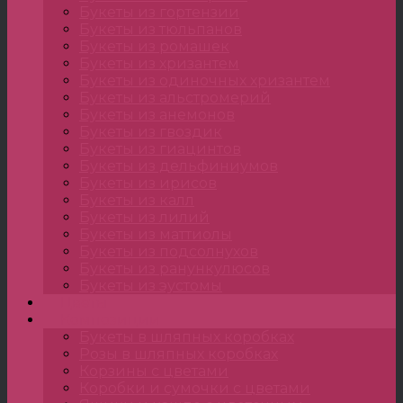
Букеты из гортензии
Букеты из тюльпанов
Букеты из ромашек
Букеты из хризантем
Букеты из одиночных хризантем
Букеты из альстромерий
Букеты из анемонов
Букеты из гвоздик
Букеты из гиацинтов
Букеты из дельфиниумов
Букеты из ирисов
Букеты из калл
Букеты из лилий
Букеты из маттиолы
Букеты из подсолнухов
Букеты из ранункулюсов
Букеты из эустомы
Цветы
Композиции
Букеты в шляпных коробках
Розы в шляпных коробках
Корзины с цветами
Коробки и сумочки с цветами