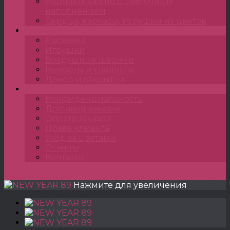
Ящики и кашпо с цветочным
наполнением
Сердца, каркасы, игрушки из цветов
Подарки
Растения
Игрушки
Воздушные шарики
Конфеты и сладости
Декор и открытки
•••
Конфиденциальность
Доставка заказов
Оплата заказов
Права клиента
Уход за цветами
Отзывы
Контакты
Главная
»
Букеты
»
Зимние букеты
»
NEW YEAR 89
Нажмите для увеличения