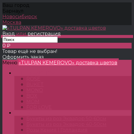
Ваш город
Барнаул
Новосибирск
Москва
Вход
или
регистрация
0 ₽
Товар ещё не выбран!
Оформить заказ
Меню
«TULPAN KEMEROVO» доставка цветов
TULPANSHOP
ROSE
BUKET
MONO
BOX
MOM
FOR LOVE
Розы
Букеты из роз Эквадор 50-60см
Букеты из роз Эквадор 40-50см
Розы Кения | Голландия