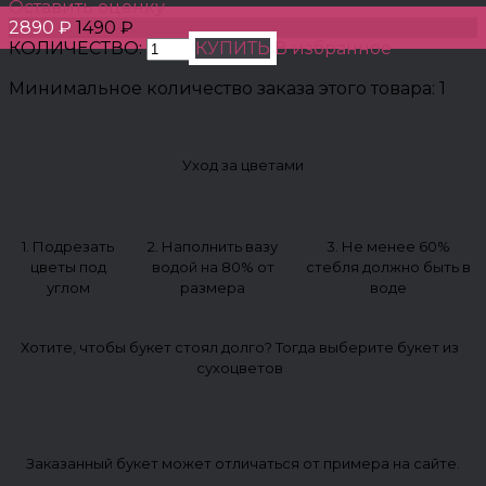
Оставить оценку
2890 ₽
1490 ₽
КОЛИЧЕСТВО:
КУПИТЬ
В избранное
Минимальное количество заказа этого товара: 1
Уход за цветами
1. Подрезать
2. Наполнить вазу
3. Не менее 60%
цветы под
водой на 80% от
стебля должно быть в
углом
размера
воде
Хотите, чтобы букет стоял долго? Тогда выберите букет из
сухоцветов
Заказанный букет может отличаться от примера на сайте.