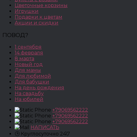
Цветочные корзины
Игрушки
Подарки к цветам
Акции и скидки
ПОВОД?
1 сентября
14 февраля
8 марта
Новый год
Для мамы
Для любимой
Для бабушки
На день рождения
На свадьбу
На юбилей
+79069562222
+79069562222
+79069562222
НАПИСАТЬ
🕒 Круглосуточно 24\7