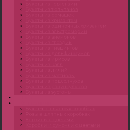
Букеты из гортензии
Букеты из тюльпанов
Букеты из ромашек
Букеты из хризантем
Букеты из одиночных хризантем
Букеты из альстромерий
Букеты из анемонов
Букеты из гвоздик
Букеты из гиацинтов
Букеты из дельфиниумов
Букеты из ирисов
Букеты из калл
Букеты из лилий
Букеты из маттиолы
Букеты из подсолнухов
Букеты из ранункулюсов
Букеты из эустомы
Цветы
Композиции
Букеты в шляпных коробках
Розы в шляпных коробках
Корзины с цветами
Коробки и сумочки с цветами