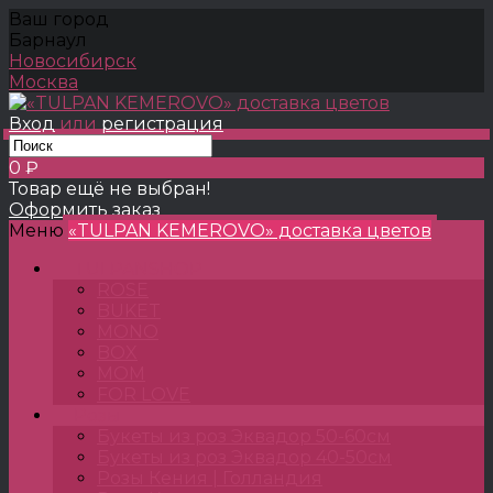
Ваш город
Барнаул
Новосибирск
Москва
Вход
или
регистрация
0 ₽
Товар ещё не выбран!
Оформить заказ
Меню
«TULPAN KEMEROVO» доставка цветов
TULPANSHOP
ROSE
BUKET
MONO
BOX
MOM
FOR LOVE
Розы
Букеты из роз Эквадор 50-60см
Букеты из роз Эквадор 40-50см
Розы Кения | Голландия