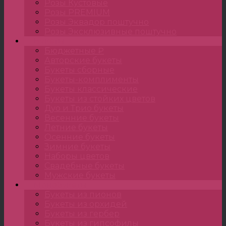
Розы Кустовые
Розы PREMIUM
Розы Эквадор поштучно
Розы Эксклюзивные поштучно
Букеты
Бюджетные ₽
Авторские букеты
Букеты сборные
Букеты-комплименты
Букеты классические
Букеты из стойких цветов
Дуо и Трио букеты
Весенние букеты
Летние букеты
Осенние букеты
Зимние букеты
Наборы цветов
Свадебные букеты
Мужские букеты
Монобукеты
Букеты из пионов
Букеты из орхидей
Букеты из гербер
Букеты из гипсофилы