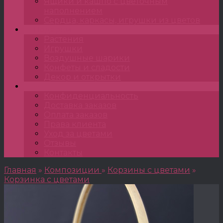
Ящики и кашпо с цветочным
наполнением
Сердца, каркасы, игрушки из цветов
Подарки
Растения
Игрушки
Воздушные шарики
Конфеты и сладости
Декор и открытки
•••
Конфиденциальность
Доставка заказов
Оплата заказов
Права клиента
Уход за цветами
Отзывы
Контакты
Главная
»
Композиции
»
Корзины с цветами
»
Корзинка с цветами