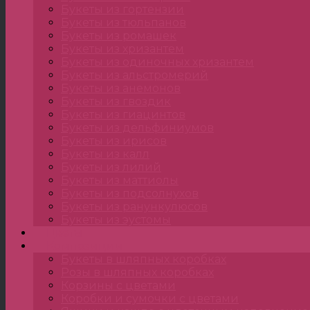
Букеты из гортензии
Букеты из тюльпанов
Букеты из ромашек
Букеты из хризантем
Букеты из одиночных хризантем
Букеты из альстромерий
Букеты из анемонов
Букеты из гвоздик
Букеты из гиацинтов
Букеты из дельфиниумов
Букеты из ирисов
Букеты из калл
Букеты из лилий
Букеты из маттиолы
Букеты из подсолнухов
Букеты из ранункулюсов
Букеты из эустомы
Цветы
Композиции
Букеты в шляпных коробках
Розы в шляпных коробках
Корзины с цветами
Коробки и сумочки с цветами