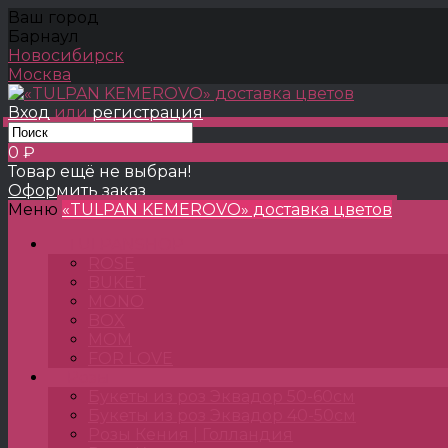
Ваш город
Барнаул
Новосибирск
Москва
Вход
или
регистрация
0 ₽
Товар ещё не выбран!
Оформить заказ
Меню
«TULPAN KEMEROVO» доставка цветов
TULPANSHOP
ROSE
BUKET
MONO
BOX
MOM
FOR LOVE
Розы
Букеты из роз Эквадор 50-60см
Букеты из роз Эквадор 40-50см
Розы Кения | Голландия