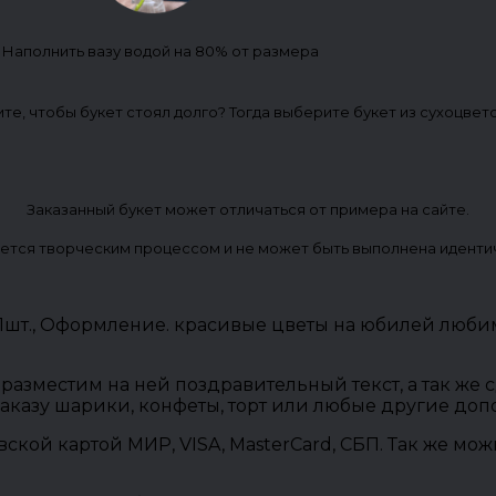
. Наполнить вазу водой на 80% от размера
ите, чтобы букет стоял долго? Тогда выберите букет из сухоцвет
Заказанный букет может отличаться от примера на сайте.
ется творческим процессом и не может быть выполнена иденти
01шт., Оформление. красивые цветы на юбилей люби
разместим на ней поздравительный текст, а так же
заказу шарики, конфеты, торт или любые другие до
овской картой МИР, VISA, MasterCard, СБП. Так же м