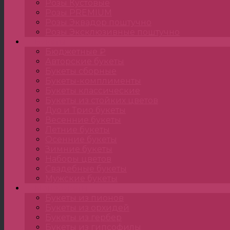
Розы Кустовые
Розы PREMIUM
Розы Эквадор поштучно
Розы Эксклюзивные поштучно
Букеты
Бюджетные ₽
Авторские букеты
Букеты сборные
Букеты-комплименты
Букеты классические
Букеты из стойких цветов
Дуо и Трио букеты
Весенние букеты
Летние букеты
Осенние букеты
Зимние букеты
Наборы цветов
Свадебные букеты
Мужские букеты
Монобукеты
Букеты из пионов
Букеты из орхидей
Букеты из гербер
Букеты из гипсофилы