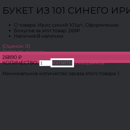
БУКЕТ ИЗ 101 СИНЕГО ИР
О товаре:
Ирис синий 101шт., Оформление.
Бонусов за этот товар:
269₽
Наличие:
В наличии
(Оценок: 0)
Оставить оценку
26890 ₽
КОЛИЧЕСТВО:
КУПИТЬ
В избранное
Минимальное количество заказа этого товара: 1