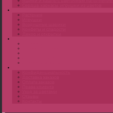
Ящики и кашпо с цветочным наполнени
Сердца, каркасы, игрушки из цветов
Подарки
Растения
Игрушки
Воздушные шарики
Конфеты и сладости
Декор и открытки
Цена
до 2000 ₽
от 2000 ₽ до 5000 ₽
от 5000 ₽ до 10000 ₽
от 10000 ₽ до 15000 ₽
от 15000 ₽ и выше
•••
Конфиденциальность
Доставка заказов
Оплата заказов
Права клиента
Уход за цветами
Отзывы
Контакты
Главная
»
Монобукеты
»
Букеты из ирисов
»
Букет и