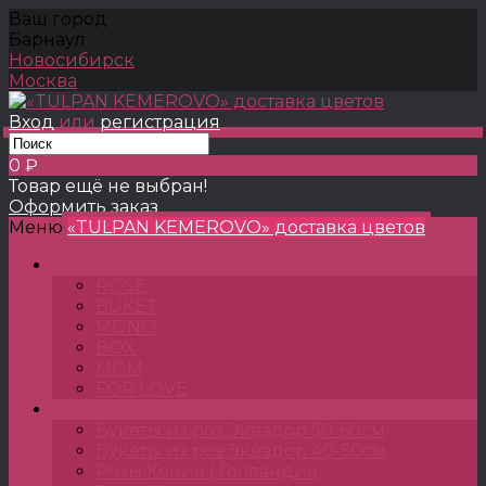
Ваш город
Барнаул
Новосибирск
Москва
Вход
или
регистрация
0 ₽
Товар ещё не выбран!
Оформить заказ
Меню
«TULPAN KEMEROVO» доставка цветов
TULPANSHOP
ROSE
BUKET
MONO
BOX
MOM
FOR LOVE
Розы
Букеты из роз Эквадор 50-60см
Букеты из роз Эквадор 40-50см
Розы Кения | Голландия