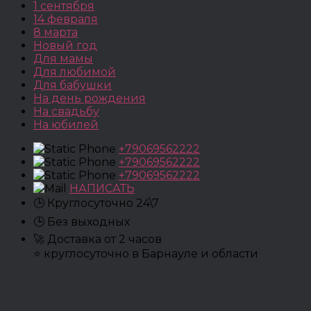
1 сентября
14 февраля
8 марта
Новый год
Для мамы
Для любимой
Для бабушки
На день рождения
На свадьбу
На юбилей
+79069562222
+79069562222
+79069562222
НАПИСАТЬ
🕒 Круглосуточно 24\7
🕒 Без выходных
🚀 Доставка от 2 часов
⭐ круглосуточно в Барнауле и области