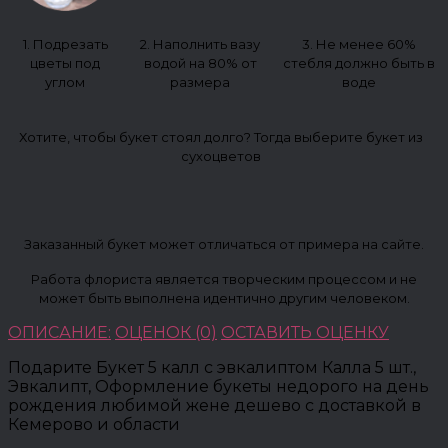
1. Подрезать
2. Наполнить вазу
3. Не менее 60%
цветы под
водой на 80% от
стебля должно быть в
углом
размера
воде
Хотите, чтобы букет стоял долго? Тогда выберите букет из
сухоцветов
Заказанный букет может отличаться от примера на сайте.
Работа флориста является творческим процессом и не
может быть выполнена идентично другим человеком.
ОПИСАНИЕ:
ОЦЕНОК (0)
ОСТАВИТЬ ОЦЕНКУ
Подарите Букет 5 калл с эвкалиптом Калла 5 шт.,
Эвкалипт, Оформление букеты недорого на день
рождения любимой жене дешево с доставкой в
Кемерово и области