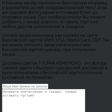
К Вашему заказу приложим бесплатную открытку
и разместим на ней поздравительный текст, а так
же сделаем фотографию и покажем букет до
отправки заказа. При необходимости Вы можете
добавить к заказу шарики, конфеты, торт или
любые другие дополнения и подарки.
Оплата заказа возможна, как онлайн на сайте
банковской картой МИР, VISA, MasterCard, СБП. Так
же можно оплатить заказ наличными или
банковской картой курьеру при получении
заказа.
Доставка цветов TULPAN KEMEROVO - это всегда
свежие цветы с быстрой курьерской доставкой в
руки получателю с бесплатной круглосуточной
доставкой по Кемерово.