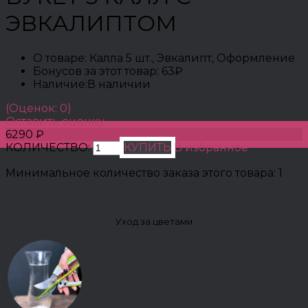
ЭВКАЛИПТОМ
О товаре:
Калла 5 шт., Эвкалипт, Оформление
Бонусов за этот товар:
63₽
Наличие:
В наличии
(Оценок: 0)
Оставить оценку
6290 ₽
КОЛИЧЕСТВО:
КУПИТЬ
В избранное
Минимальное количество заказа этого товара: 1
Уход за цветами