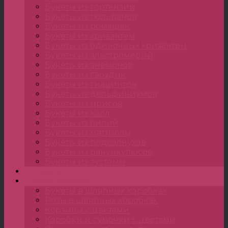
Букеты из гортензии
Букеты из тюльпанов
Букеты из ромашек
Букеты из хризантем
Букеты из одиночных хризантем
Букеты из альстромерий
Букеты из анемонов
Букеты из гвоздик
Букеты из гиацинтов
Букеты из дельфиниумов
Букеты из ирисов
Букеты из калл
Букеты из лилий
Букеты из маттиолы
Букеты из подсолнухов
Букеты из ранункулюсов
Букеты из эустомы
Цветы
Композиции
Букеты в шляпных коробках
Розы в шляпных коробках
Корзины с цветами
Коробки и сумочки с цветами