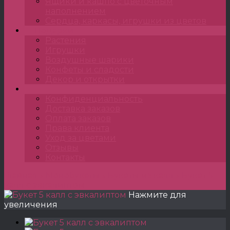
Ящики и кашпо с цветочным
наполнением
Сердца, каркасы, игрушки из цветов
Подарки
Растения
Игрушки
Воздушные шарики
Конфеты и сладости
Декор и открытки
•••
Конфиденциальность
Доставка заказов
Оплата заказов
Права клиента
Уход за цветами
Отзывы
Контакты
Главная
»
Монобукеты
»
Букеты из калл
»
Букет 5
калл с эвкалиптом
Нажмите для
увеличения