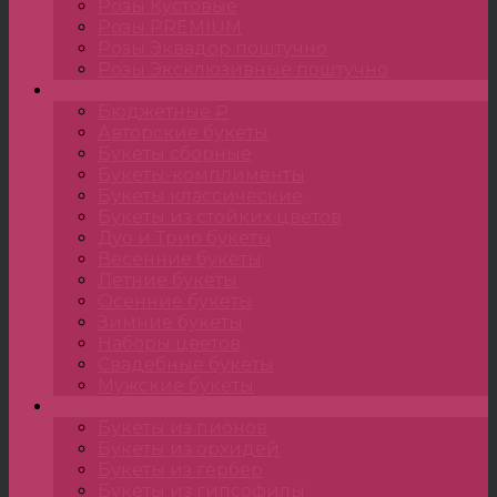
Розы Кустовые
Розы PREMIUM
Розы Эквадор поштучно
Розы Эксклюзивные поштучно
Букеты
Бюджетные ₽
Авторские букеты
Букеты сборные
Букеты-комплименты
Букеты классические
Букеты из стойких цветов
Дуо и Трио букеты
Весенние букеты
Летние букеты
Осенние букеты
Зимние букеты
Наборы цветов
Свадебные букеты
Мужские букеты
Монобукеты
Букеты из пионов
Букеты из орхидей
Букеты из гербер
Букеты из гипсофилы