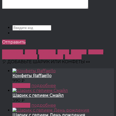
Отправить
любимой
,
жене
,
коллеге
,
маме
,
прости
,
люблю
,
день рождения
,
14 февраля
,
8 марта
🎈 ДОБАВЬТЕ ШАРИК ИЛИ КОНФЕТЫ 🍬
Конфеты Raffaello
990 ₽
КУПИТЬ
подробнее
Шарик с гелием Смайл
390 ₽
КУПИТЬ
подробнее
Шарик с гелием День рождения