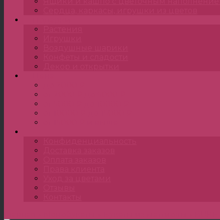
Ящики и кашпо с цветочным наполнени
Сердца, каркасы, игрушки из цветов
Подарки
Растения
Игрушки
Воздушные шарики
Конфеты и сладости
Декор и открытки
Цена
до 2000 ₽
от 2000 ₽ до 5000 ₽
от 5000 ₽ до 10000 ₽
от 10000 ₽ до 15000 ₽
от 15000 ₽ и выше
•••
Конфиденциальность
Доставка заказов
Оплата заказов
Права клиента
Уход за цветами
Отзывы
Контакты
Главная
»
Монобукеты
»
Букеты из маттиолы
»
BUKE