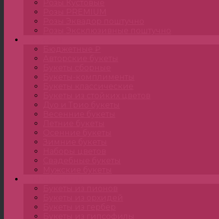
Розы Кустовые
Розы PREMIUM
Розы Эквадор поштучно
Розы Эксклюзивные поштучно
Букеты
Бюджетные ₽
Авторские букеты
Букеты сборные
Букеты-комплименты
Букеты классические
Букеты из стойких цветов
Дуо и Трио букеты
Весенние букеты
Летние букеты
Осенние букеты
Зимние букеты
Наборы цветов
Свадебные букеты
Мужские букеты
Монобукеты
Букеты из пионов
Букеты из орхидей
Букеты из гербер
Букеты из гипсофилы