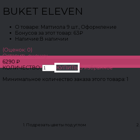
BUKET ELEVEN
О товаре:
Маттиола 9 шт., Оформление
Бонусов за этот товар:
63₽
Наличие:
В наличии
(Оценок: 0)
Оставить оценку
6290 ₽
КОЛИЧЕСТВО:
КУПИТЬ
В избранное
Минимальное количество заказа этого товара: 1
1. Подрезать цветы под углом
2