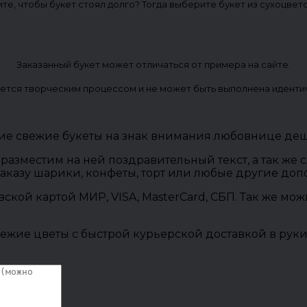
ите, чтобы букет стоял долго? Тогда выберите букет из сухоцвет
Заказанный букет может отличаться от примера на сайте.
ется творческим процессом и не может быть выполнена иденти
ие свежие букеты на знак внимания любовнице деше
разместим на ней поздравительный текст, а так же
заказу шарики, конфеты, торт или любые другие до
овской картой МИР, VISA, MasterCard, СБП. Так же м
ежие цветы с быстрой курьерской доставкой в руки