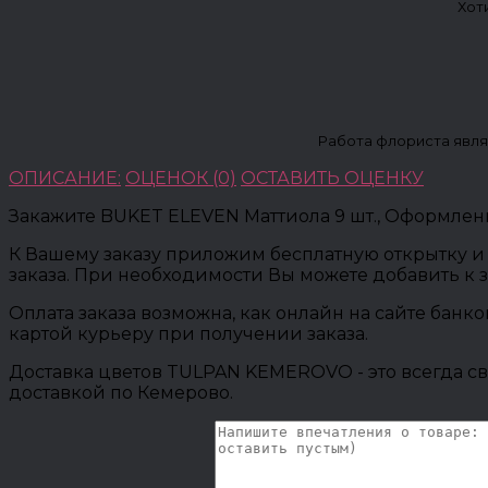
Хот
Работа флориста явля
ОПИСАНИЕ:
ОЦЕНОК (0)
ОСТАВИТЬ ОЦЕНКУ
Закажите BUKET ELEVEN Маттиола 9 шт., Оформлен
К Вашему заказу приложим бесплатную открытку и 
заказа. При необходимости Вы можете добавить к 
Оплата заказа возможна, как онлайн на сайте банк
картой курьеру при получении заказа.
Доставка цветов TULPAN KEMEROVO - это всегда св
доставкой по Кемерово.