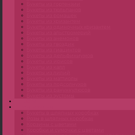
Букеты из гортензии
Букеты из тюльпанов
Букеты из ромашек
Букеты из хризантем
Букеты из одиночных хризантем
Букеты из альстромерий
Букеты из анемонов
Букеты из гвоздик
Букеты из гиацинтов
Букеты из дельфиниумов
Букеты из ирисов
Букеты из калл
Букеты из лилий
Букеты из маттиолы
Букеты из подсолнухов
Букеты из ранункулюсов
Букеты из эустомы
Цветы
Композиции
Букеты в шляпных коробках
Розы в шляпных коробках
Корзины с цветами
Коробки и сумочки с цветами