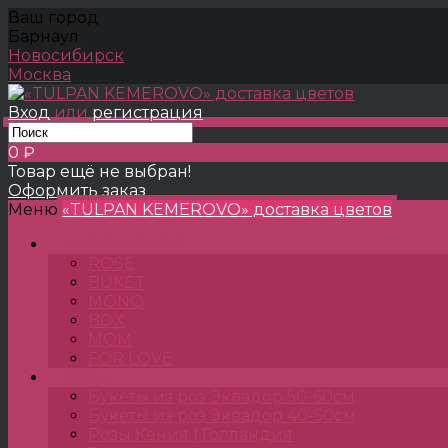
Ваш город
Барнаул
Новосибирск
Москва
Вход
или
регистрация
0 ₽
Товар ещё не выбран!
Оформить заказ
Меню
«TULPAN KEMEROVO» доставка цветов
TULPANSHOP
ROSE
BUKET
MONO
BOX
MOM
FOR LOVE
Розы
Букеты из роз Эквадор 50-60см
Букеты из роз Эквадор 40-50см
Розы Кения | Голландия