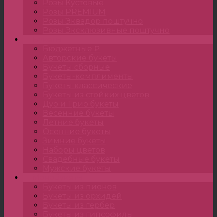
Розы Кустовые
Розы PREMIUM
Розы Эквадор поштучно
Розы Эксклюзивные поштучно
Букеты
Бюджетные ₽
Авторские букеты
Букеты сборные
Букеты-комплименты
Букеты классические
Букеты из стойких цветов
Дуо и Трио букеты
Весенние букеты
Летние букеты
Осенние букеты
Зимние букеты
Наборы цветов
Свадебные букеты
Мужские букеты
Монобукеты
Букеты из пионов
Букеты из орхидей
Букеты из гербер
Букеты из гипсофилы