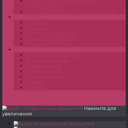
Ящики и кашпо с цветочным
наполнением
Сердца, каркасы, игрушки из цветов
Подарки
Растения
Игрушки
Воздушные шарики
Конфеты и сладости
Декор и открытки
•••
Конфиденциальность
Доставка заказов
Оплата заказов
Права клиента
Уход за цветами
Отзывы
Контакты
Главная
»
Монобукеты
»
Букеты из одиночных
хризантем
»
Букет из одиночных хризантем
Нажмите для
увеличения