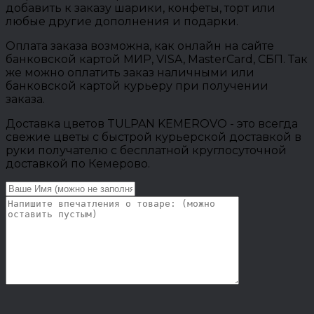
добавить к заказу шарики, конфеты, торт или
любые другие дополнения и подарки.
Оплата заказа возможна, как онлайн на сайте
банковской картой МИР, VISA, MasterCard, СБП. Так
же можно оплатить заказ наличными или
банковской картой курьеру при получении
заказа.
Доставка цветов TULPAN KEMEROVO - это всегда
свежие цветы с быстрой курьерской доставкой в
руки получателю с бесплатной круглосуточной
доставкой по Кемерово.