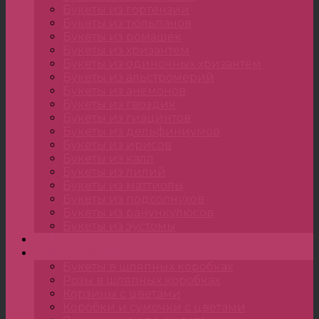
Букеты из гортензии
Букеты из тюльпанов
Букеты из ромашек
Букеты из хризантем
Букеты из одиночных хризантем
Букеты из альстромерий
Букеты из анемонов
Букеты из гвоздик
Букеты из гиацинтов
Букеты из дельфиниумов
Букеты из ирисов
Букеты из калл
Букеты из лилий
Букеты из маттиолы
Букеты из подсолнухов
Букеты из ранункулюсов
Букеты из эустомы
Цветы
Композиции
Букеты в шляпных коробках
Розы в шляпных коробках
Корзины с цветами
Коробки и сумочки с цветами