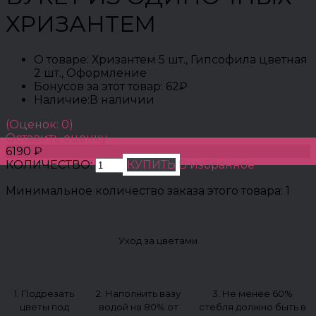
ХРИЗАНТЕМ
О товаре:
Хризантем 5 шт., Гипсофила цветная
2 шт., Оформление
Бонусов за этот товар:
62₽
Наличие:
В наличии
(Оценок: 0)
Оставить оценку
6190 ₽
КОЛИЧЕСТВО:
КУПИТЬ
В избранное
Минимальное количество заказа этого товара: 1
Уход за цветами
1. Подрезать
2. Наполнить вазу
3. Не менее 60%
цветы под
водой на 80% от
стебля должно быть в