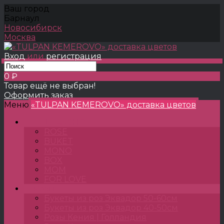
Ваш город
Барнаул
Новосибирск
Москва
Вход
или
регистрация
0 ₽
Товар ещё не выбран!
Оформить заказ
Меню
«TULPAN KEMEROVO» доставка цветов
TULPANSHOP
ROSE
BUKET
MONO
BOX
MOM
FOR LOVE
Розы
Букеты из роз Эквадор 50-60см
Букеты из роз Эквадор 40-50см
Розы Кения | Голландия