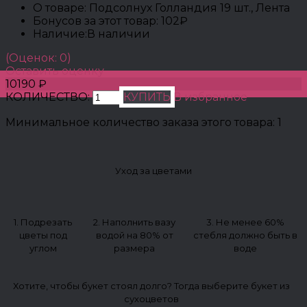
О товаре:
Подсолнух Голландия 19 шт., Лента
Бонусов за этот товар:
102₽
Наличие:
В наличии
(Оценок: 0)
Оставить оценку
10190 ₽
КОЛИЧЕСТВО:
КУПИТЬ
В избранное
Минимальное количество заказа этого товара: 1
Уход за цветами
1. Подрезать
2. Наполнить вазу
3. Не менее 60%
цветы под
водой на 80% от
стебля должно быть в
углом
размера
воде
Хотите, чтобы букет стоял долго? Тогда выберите букет из
сухоцветов