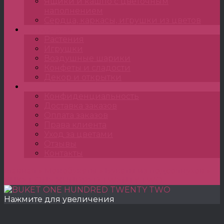
Ящики и кашпо с цветочным
наполнением
Сердца, каркасы, игрушки из цветов
Подарки
Растения
Игрушки
Воздушные шарики
Конфеты и сладости
Декор и открытки
•••
Конфиденциальность
Доставка заказов
Оплата заказов
Права клиента
Уход за цветами
Отзывы
Контакты
Главная
»
Монобукеты
»
Букеты из подсолнухов
»
BUKET ONE HUNDRED TWENTY TWO
Нажмите для увеличения