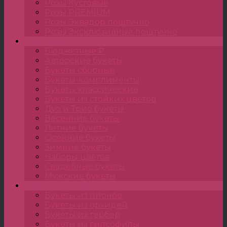
Розы Кустовые
Розы PREMIUM
Розы Эквадор поштучно
Розы Эксклюзивные поштучно
Букеты
Бюджетные ₽
Авторские букеты
Букеты сборные
Букеты-комплименты
Букеты классические
Букеты из стойких цветов
Дуо и Трио букеты
Весенние букеты
Летние букеты
Осенние букеты
Зимние букеты
Наборы цветов
Свадебные букеты
Мужские букеты
Монобукеты
Букеты из пионов
Букеты из орхидей
Букеты из гербер
Букеты из гипсофилы