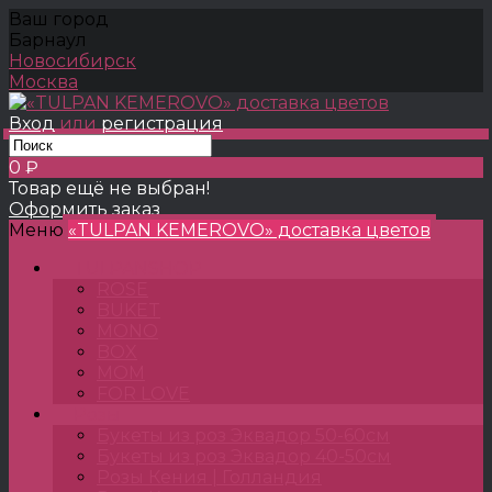
Ваш город
Барнаул
Новосибирск
Москва
Вход
или
регистрация
0 ₽
Товар ещё не выбран!
Оформить заказ
Меню
«TULPAN KEMEROVO» доставка цветов
TULPANSHOP
ROSE
BUKET
MONO
BOX
MOM
FOR LOVE
Розы
Букеты из роз Эквадор 50-60см
Букеты из роз Эквадор 40-50см
Розы Кения | Голландия