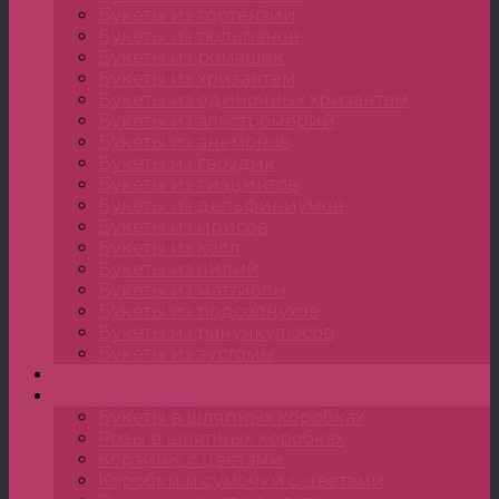
Букеты из гортензии
Букеты из тюльпанов
Букеты из ромашек
Букеты из хризантем
Букеты из одиночных хризантем
Букеты из альстромерий
Букеты из анемонов
Букеты из гвоздик
Букеты из гиацинтов
Букеты из дельфиниумов
Букеты из ирисов
Букеты из калл
Букеты из лилий
Букеты из маттиолы
Букеты из подсолнухов
Букеты из ранункулюсов
Букеты из эустомы
Цветы
Композиции
Букеты в шляпных коробках
Розы в шляпных коробках
Корзины с цветами
Коробки и сумочки с цветами