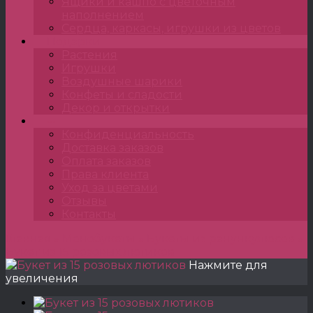
Ящики и кашпо с цветочным
наполнением
Сердца, каркасы, игрушки из цветов
Подарки
Растения
Игрушки
Воздушные шарики
Конфеты и сладости
Декор и открытки
•••
Конфиденциальность
Доставка заказов
Оплата заказов
Права клиента
Уход за цветами
Отзывы
Контакты
Главная
»
Монобукеты
»
Букеты из ранункулюсов
»
Букет из 15 розовых лютиков
Нажмите для
увеличения