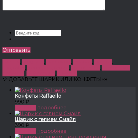
Отправить
сестре
,
подруге
,
любимой
,
скучаю
,
люблю
,
свадьбы
,
день рождение
,
без повода
,
рождение
ребенка
,
14 февраля
,
8 марта
🎈 ДОБАВЬТЕ ШАРИК ИЛИ КОНФЕТЫ 🍬
Конфеты Raffaello
990 ₽
КУПИТЬ
подробнее
Шарик с гелием Смайл
390 ₽
КУПИТЬ
подробнее