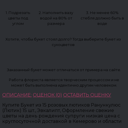
1. Подрезать
2. Наполнить вазу
3. Не менее 60%
цветы под
водой на 80% от
стебля должно быть в
углом
размера
воде
Хотите, чтобы букет стоял долго? Тогда выберите букет из
сухоцветов
Заказанный букет может отличаться от примера на сайте.
Работа флориста является творческим процессом и не
может быть выполнена идентично другим человеком.
ОПИСАНИЕ:
ОЦЕНОК (0)
ОСТАВИТЬ ОЦЕНКУ
Купите Букет из 15 розовых лютиков Ранункулюс
(Лютик) 15 шт., Эвкалипт, Оформление свежие
цветы на день рождения супруги низкая цена с
круглосуточной доставкой в Кемерово и области