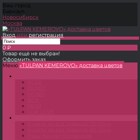
Ваш город
Барнаул
Новосибирск
Москва
Вход
или
регистрация
0 ₽
Товар ещё не выбран!
Оформить заказ
Меню
«TULPAN KEMEROVO» доставка цветов
TULPANSHOP
ROSE
BUKET
MONO
BOX
MOM
FOR LOVE
Розы
Букеты из роз Эквадор 50-60см
Букеты из роз Эквадор 40-50см
Розы Кения | Голландия