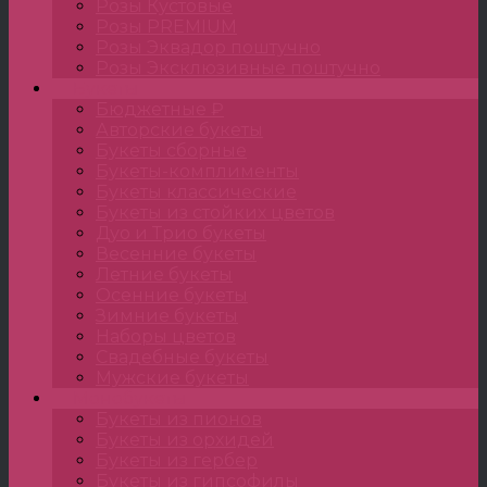
Розы Кустовые
Розы PREMIUM
Розы Эквадор поштучно
Розы Эксклюзивные поштучно
Букеты
Бюджетные ₽
Авторские букеты
Букеты сборные
Букеты-комплименты
Букеты классические
Букеты из стойких цветов
Дуо и Трио букеты
Весенние букеты
Летние букеты
Осенние букеты
Зимние букеты
Наборы цветов
Свадебные букеты
Мужские букеты
Монобукеты
Букеты из пионов
Букеты из орхидей
Букеты из гербер
Букеты из гипсофилы