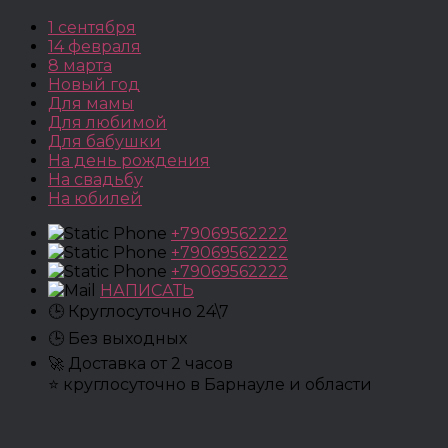
1 сентября
14 февраля
8 марта
Новый год
Для мамы
Для любимой
Для бабушки
На день рождения
На свадьбу
На юбилей
+79069562222
+79069562222
+79069562222
НАПИСАТЬ
🕒 Круглосуточно 24\7
🕒 Без выходных
🚀 Доставка от 2 часов
⭐ круглосуточно в Барнауле и области