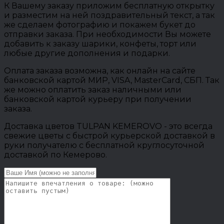
К Вашему заказу приложим бесплатную открытку
и разместим на ней поздравительный текст, а так
же сделаем фотографию и покажем букет до
отправки заказа. При необходимости Вы можете
добавить к заказу шарики, конфеты, торт или
любые другие дополнения и подарки.
Оплата заказа возможна, как онлайн на сайте
банковской картой МИР, VISA, MasterCard, СБП. Так
же можно оплатить заказ наличными или
банковской картой курьеру при получении
заказа.
Доставка цветов TULPAN KEMEROVO - это всегда
свежие цветы с быстрой курьерской доставкой в
руки получателю с бесплатной круглосуточной
доставкой по Кемерово.