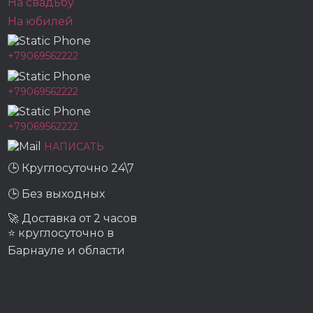
На свадьбу
На юбилей
+79069562222
+79069562222
+79069562222
НАПИСАТЬ
🕒 Круглосуточно 24\7
🕒 Без выходных
🚀 Доставка от 2 часов
⭐ круглосуточно в
Барнауле и области