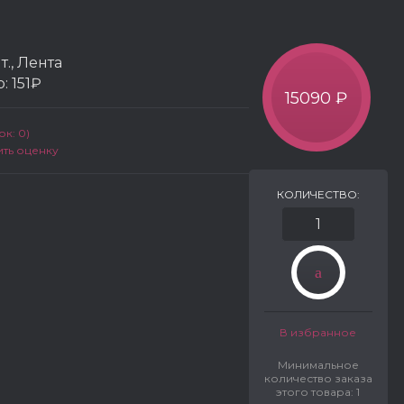
т., Лента
р:
151₽
15090 ₽
к: 0)
ить оценку
КОЛИЧЕСТВО:
В избранное
Минимальное
количество заказа
этого товара: 1