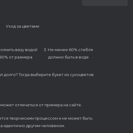
Уход за цветами
полнить вазу водой
3. Не менее 60% стебля
 80% от размера
должно быть в воде
ял долго? Тогда выберите букет из сухоцветов
 может отличаться от примера на сайте.
ется творческим процессом и не может быть
а идентично другим человеком.