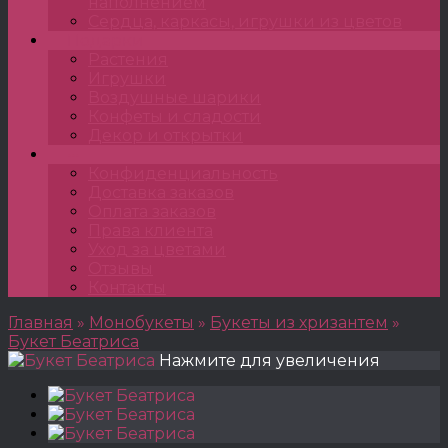
наполнением
Сердца, каркасы, игрушки из цветов
Подарки
Растения
Игрушки
Воздушные шарики
Конфеты и сладости
Декор и открытки
•••
Конфиденциальность
Доставка заказов
Оплата заказов
Права клиента
Уход за цветами
Отзывы
Контакты
Главная
»
Монобукеты
»
Букеты из хризантем
»
Букет Беатриса
Нажмите для увеличения