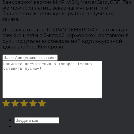
банковской картой МИР, VISA, MasterCard, СБП. Так
же можно оплатить заказ наличными или
банковской картой курьеру при получении
заказа.
Доставка цветов TULPAN KEMEROVO - это всегда
свежие цветы с быстрой курьерской доставкой в
руки получателю с бесплатной круглосуточной
доставкой по Кемерово.