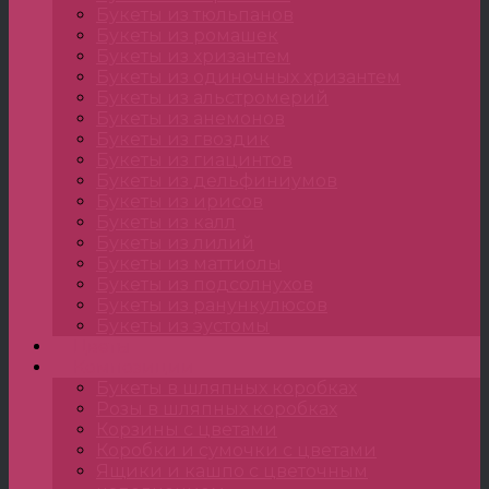
Букеты из тюльпанов
Букеты из ромашек
Букеты из хризантем
Букеты из одиночных хризантем
Букеты из альстромерий
Букеты из анемонов
Букеты из гвоздик
Букеты из гиацинтов
Букеты из дельфиниумов
Букеты из ирисов
Букеты из калл
Букеты из лилий
Букеты из маттиолы
Букеты из подсолнухов
Букеты из ранункулюсов
Букеты из эустомы
Цветы
Композиции
Букеты в шляпных коробках
Розы в шляпных коробках
Корзины с цветами
Коробки и сумочки с цветами
Ящики и кашпо с цветочным