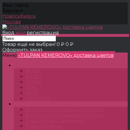
Ваш город
Барнаул
Новосибирск
Москва
Вход
или
регистрация
Товар ещё не выбран!
0 ₽
0 ₽
Оформить заказ
Меню
«TULPAN KEMEROVO» доставка цветов
TULPANSHOP
ROSE
BUKET
MONO
BOX
MOM
FOR LOVE
Розы
Букеты из роз Эквадор 50-60см
Букеты из роз Эквадор 40-50см
Розы Кения | Голландия
Розы Кустовые