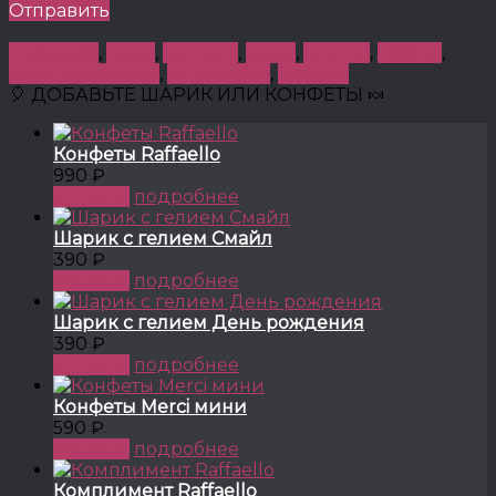
Отправить
любимой
,
жене
,
коллеге
,
маме
,
прости
,
люблю
,
день рождения
,
14 февраля
,
8 марта
🎈 ДОБАВЬТЕ ШАРИК ИЛИ КОНФЕТЫ 🍬
Конфеты Raffaello
990 ₽
КУПИТЬ
подробнее
Шарик с гелием Смайл
390 ₽
КУПИТЬ
подробнее
Шарик с гелием День рождения
390 ₽
КУПИТЬ
подробнее
Конфеты Merci мини
590 ₽
КУПИТЬ
подробнее
Комплимент Raffaello