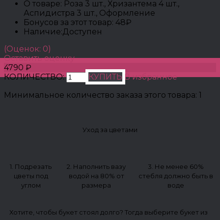
О товаре:
Роза 3 шт., Хризантема 4 шт.,
Аспидистра 3 шт., Оформление
Бонусов за этот товар:
48₽
Наличие:
Доступен
(Оценок: 0)
Оставить оценку
4790 ₽
КОЛИЧЕСТВО:
КУПИТЬ
В избранное
Минимальное количество заказа этого товара: 1
Уход за цветами
1. Подрезать
2. Наполнить вазу
3. Не менее 60%
цветы под
водой на 80% от
стебля должно быть в
углом
размера
воде
Хотите, чтобы букет стоял долго? Тогда выберите букет из