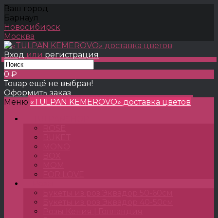
Ваш город
Барнаул
Новосибирск
Москва
Вход
или
регистрация
0 ₽
Товар ещё не выбран!
Оформить заказ
Меню
«TULPAN KEMEROVO» доставка цветов
TULPANSHOP
ROSE
BUKET
MONO
BOX
MOM
FOR LOVE
Розы
Букеты из роз Эквадор 50-60см
Букеты из роз Эквадор 40-50см
Розы Кения | Голландия