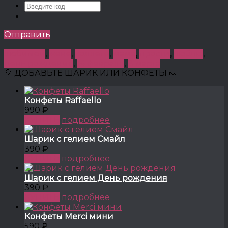
Отправить
любимой
,
жене
,
коллеге
,
маме
,
прости
,
люблю
,
день рождения
,
14 февраля
,
8 марта
🎈 ДОБАВЬТЕ ШАРИК ИЛИ КОНФЕТЫ 🍬
Конфеты Raffaello
990 ₽
КУПИТЬ
подробнее
Шарик с гелием Смайл
390 ₽
КУПИТЬ
подробнее
Шарик с гелием День рождения
390 ₽
КУПИТЬ
подробнее
Конфеты Merci мини
590 ₽