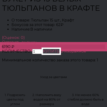
ТЮЛЬПАНОВ В КРАФТЕ
О товаре:
Тюльпан 15 шт., Крафт
Бонусов за этот товар:
62₽
Наличие:
В наличии
(Оценок: 0)
Оставить оценку
6190 ₽
КОЛИЧЕСТВО:
КУПИТЬ
В избранное
Минимальное количество заказа этого товара: 1
Уход за цветами
1. Подрезать
2. Наполнить вазу
3. Не менее 60%
цветы под
водой на 80% от
стебля должно быть в
углом
размера
воде