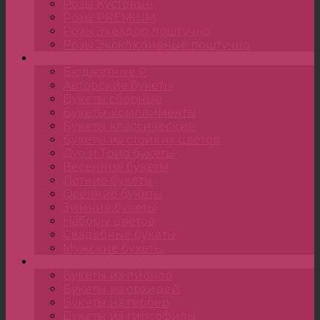
Розы Кустовые
Розы PREMIUM
Розы Эквадор поштучно
Розы Эксклюзивные поштучно
Букеты
Бюджетные ₽
Авторские букеты
Букеты сборные
Букеты-комплименты
Букеты классические
Букеты из стойких цветов
Дуо и Трио букеты
Весенние букеты
Летние букеты
Осенние букеты
Зимние букеты
Наборы цветов
Свадебные букеты
Мужские букеты
Монобукеты
Букеты из пионов
Букеты из орхидей
Букеты из гербер
Букеты из гипсофилы