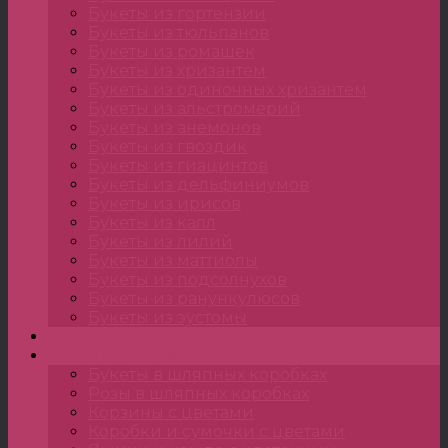
Букеты из гортензии
Букеты из тюльпанов
Букеты из ромашек
Букеты из хризантем
Букеты из одиночных хризантем
Букеты из альстромерий
Букеты из анемонов
Букеты из гвоздик
Букеты из гиацинтов
Букеты из дельфиниумов
Букеты из ирисов
Букеты из калл
Букеты из лилий
Букеты из маттиолы
Букеты из подсолнухов
Букеты из ранункулюсов
Букеты из эустомы
Цветы
Композиции
Букеты в шляпных коробках
Розы в шляпных коробках
Корзины с цветами
Коробки и сумочки с цветами