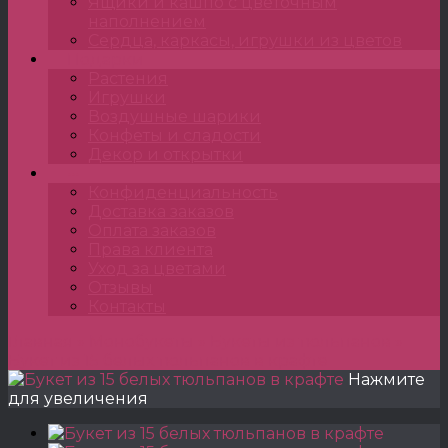
Ящики и кашпо с цветочным
наполнением
Сердца, каркасы, игрушки из цветов
Подарки
Растения
Игрушки
Воздушные шарики
Конфеты и сладости
Декор и открытки
•••
Конфиденциальность
Доставка заказов
Оплата заказов
Права клиента
Уход за цветами
Отзывы
Контакты
Главная
»
Монобукеты
»
Букеты из тюльпанов
»
Букет из 15 белых тюльпанов в крафте
Нажмите
для увеличения