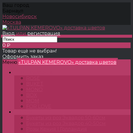
Ваш город
Барнаул
Новосибирск
Москва
Вход
или
регистрация
0 ₽
Товар ещё не выбран!
Оформить заказ
Меню
«TULPAN KEMEROVO» доставка цветов
TULPANSHOP
ROSE
BUKET
MONO
BOX
MOM
FOR LOVE
Розы
Букеты из роз Эквадор 50-60см
Букеты из роз Эквадор 40-50см
Розы Кения | Голландия