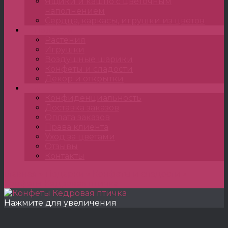
Ящики и кашпо с цветочным
наполнением
Сердца, каркасы, игрушки из цветов
Подарки
Растения
Игрушки
Воздушные шарики
Конфеты и сладости
Декор и открытки
•••
Конфиденциальность
Доставка заказов
Оплата заказов
Права клиента
Уход за цветами
Отзывы
Контакты
Главная
»
Подарки
»
Конфеты и сладости
»
Конфеты Кедровая птичка
Нажмите для увеличения