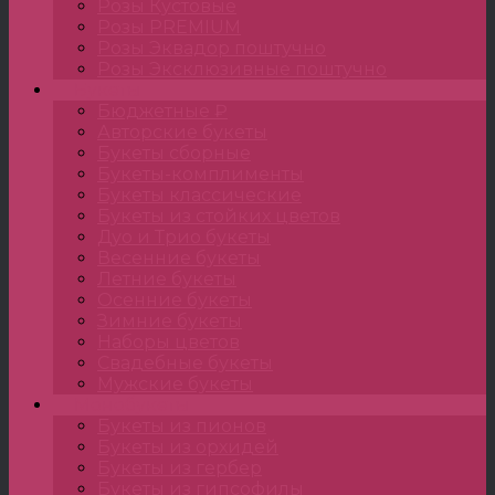
Розы Кустовые
Розы PREMIUM
Розы Эквадор поштучно
Розы Эксклюзивные поштучно
Букеты
Бюджетные ₽
Авторские букеты
Букеты сборные
Букеты-комплименты
Букеты классические
Букеты из стойких цветов
Дуо и Трио букеты
Весенние букеты
Летние букеты
Осенние букеты
Зимние букеты
Наборы цветов
Свадебные букеты
Мужские букеты
Монобукеты
Букеты из пионов
Букеты из орхидей
Букеты из гербер
Букеты из гипсофилы