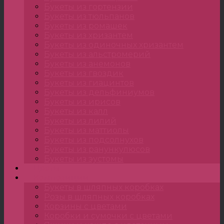
Букеты из гортензии
Букеты из тюльпанов
Букеты из ромашек
Букеты из хризантем
Букеты из одиночных хризантем
Букеты из альстромерий
Букеты из анемонов
Букеты из гвоздик
Букеты из гиацинтов
Букеты из дельфиниумов
Букеты из ирисов
Букеты из калл
Букеты из лилий
Букеты из маттиолы
Букеты из подсолнухов
Букеты из ранункулюсов
Букеты из эустомы
Цветы
Композиции
Букеты в шляпных коробках
Розы в шляпных коробках
Корзины с цветами
Коробки и сумочки с цветами