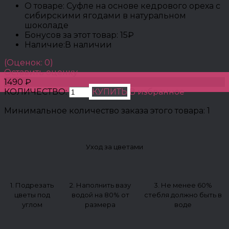
О товаре:
Суфле на основе кедрового ореха с
сибирскими ягодами в натуральном
шоколаде
Бонусов за этот товар:
15₽
Наличие:
В наличии
(Оценок: 0)
Оставить оценку
1490 ₽
КОЛИЧЕСТВО:
КУПИТЬ
В избранное
Минимальное количество заказа этого товара: 1
Уход за цветами
1. Подрезать
2. Наполнить вазу
3. Не менее 60%
цветы под
водой на 80% от
стебля должно быть в
углом
размера
воде