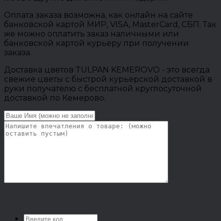
Оплата заказа возможна, как онлайн на сайте
банковской картой МИР, VISA, MasterCard, СБП. Так
же можно оплатить заказ наличными или
банковской картой курьеру при получении
заказа.
Доставка цветов TULPAN KEMEROVO - это всегда
свежие цветы с быстрой курьерской доставкой в
руки получателю с бесплатной круглосуточной
доставкой по Кемерово.