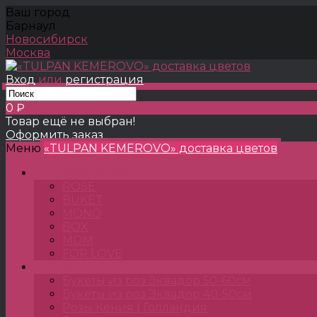
Ваш город
Барнаул
Новосибирск
Москва
Вход
или
регистрация
0 ₽
Товар ещё не выбран!
Оформить заказ
Меню
«TULPAN KEMEROVO» доставка цветов
TULPANSHOP
ROSE
BUKET
MONO
BOX
MOM
FOR LOVE
Розы
Букеты из роз Эквадор 50-60см
Букеты из роз Эквадор 40-50см
Розы Кения | Голландия