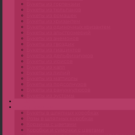
Букеты из гортензии
Букеты из тюльпанов
Букеты из ромашек
Букеты из хризантем
Букеты из одиночных хризантем
Букеты из альстромерий
Букеты из анемонов
Букеты из гвоздик
Букеты из гиацинтов
Букеты из дельфиниумов
Букеты из ирисов
Букеты из калл
Букеты из лилий
Букеты из маттиолы
Букеты из подсолнухов
Букеты из ранункулюсов
Букеты из эустомы
Цветы
Композиции
Букеты в шляпных коробках
Розы в шляпных коробках
Корзины с цветами
Коробки и сумочки с цветами