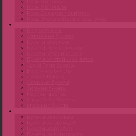
Розы Кустовые
Розы PREMIUM
Розы Эквадор поштучно
Розы Эксклюзивные поштучно
Букеты
Бюджетные ₽
Авторские букеты
Букеты сборные
Букеты-комплименты
Букеты классические
Букеты из стойких цветов
Дуо и Трио букеты
Весенние букеты
Летние букеты
Осенние букеты
Зимние букеты
Наборы цветов
Свадебные букеты
Мужские букеты
Монобукеты
Букеты из пионов
Букеты из орхидей
Букеты из гербер
Букеты из гипсофилы