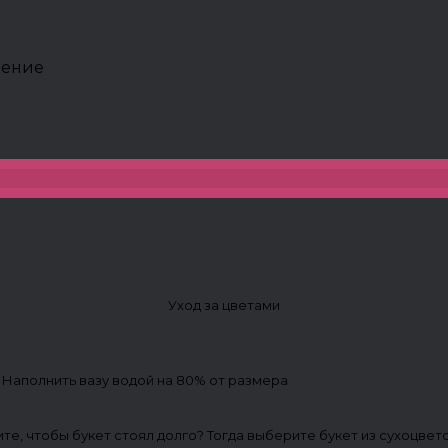
ление
Уход за цветами
. Наполнить вазу водой на 80% от размера
ите, чтобы букет стоял долго? Тогда выберите букет из сухоцвет