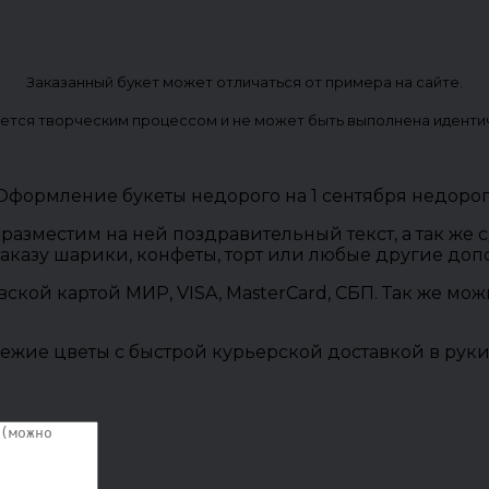
Заказанный букет может отличаться от примера на сайте.
ется творческим процессом и не может быть выполнена иденти
., Оформление букеты недорого на 1 сентября недоро
разместим на ней поздравительный текст, а так же
заказу шарики, конфеты, торт или любые другие до
овской картой МИР, VISA, MasterCard, СБП. Так же м
ежие цветы с быстрой курьерской доставкой в руки