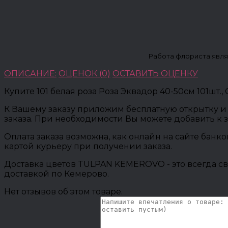
Работа флориста явля
ОПИСАНИЕ:
ОЦЕНОК (0)
ОСТАВИТЬ ОЦЕНКУ
Купите 101 белая роза Роза Эквадор 40-50см 101шт
К Вашему заказу приложим бесплатную открытку и 
заказа. При необходимости Вы можете добавить к 
Оплата заказа возможна, как онлайн на сайте банк
картой курьеру при получении заказа.
Доставка цветов TULPAN KEMEROVO - это всегда св
доставкой по Кемерово.
Нет отзывов об этом товаре.