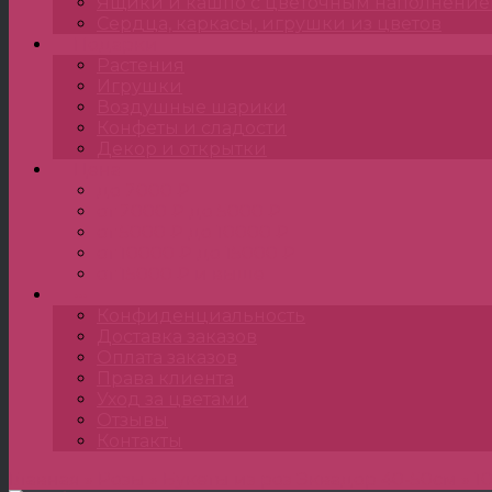
Ящики и кашпо с цветочным наполнени
Сердца, каркасы, игрушки из цветов
Подарки
Растения
Игрушки
Воздушные шарики
Конфеты и сладости
Декор и открытки
Цена
до 2000 ₽
от 2000 ₽ до 5000 ₽
от 5000 ₽ до 10000 ₽
от 10000 ₽ до 15000 ₽
от 15000 ₽ и выше
•••
Конфиденциальность
Доставка заказов
Оплата заказов
Права клиента
Уход за цветами
Отзывы
Контакты
Главная
»
Розы
»
Букеты из роз Эквадор 40-50см
»
1