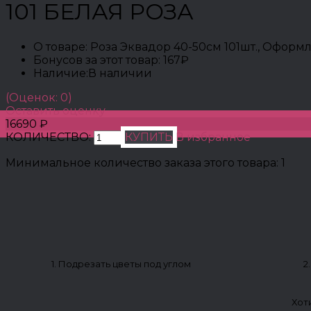
101 БЕЛАЯ РОЗА
О товаре:
Роза Эквадор 40-50см 101шт., Оформ
Бонусов за этот товар:
167₽
Наличие:
В наличии
(Оценок: 0)
Оставить оценку
16690 ₽
КОЛИЧЕСТВО:
КУПИТЬ
В избранное
Минимальное количество заказа этого товара: 1
1. Подрезать цветы под углом
2
Хот