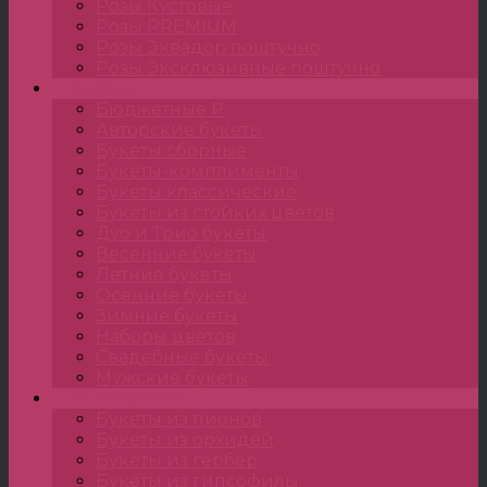
Розы Кустовые
Розы PREMIUM
Розы Эквадор поштучно
Розы Эксклюзивные поштучно
Букеты
Бюджетные ₽
Авторские букеты
Букеты сборные
Букеты-комплименты
Букеты классические
Букеты из стойких цветов
Дуо и Трио букеты
Весенние букеты
Летние букеты
Осенние букеты
Зимние букеты
Наборы цветов
Свадебные букеты
Мужские букеты
Монобукеты
Букеты из пионов
Букеты из орхидей
Букеты из гербер
Букеты из гипсофилы