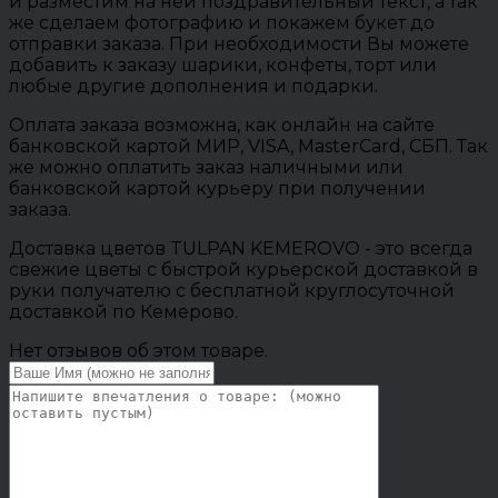
и разместим на ней поздравительный текст, а так
же сделаем фотографию и покажем букет до
отправки заказа. При необходимости Вы можете
добавить к заказу шарики, конфеты, торт или
любые другие дополнения и подарки.
Оплата заказа возможна, как онлайн на сайте
банковской картой МИР, VISA, MasterCard, СБП. Так
же можно оплатить заказ наличными или
банковской картой курьеру при получении
заказа.
Доставка цветов TULPAN KEMEROVO - это всегда
свежие цветы с быстрой курьерской доставкой в
руки получателю с бесплатной круглосуточной
доставкой по Кемерово.
Нет отзывов об этом товаре.