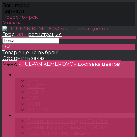
Ваш город
Барнаул
Новосибирск
Москва
Вход
или
регистрация
0 ₽
Товар ещё не выбран!
Оформить заказ
Меню
«TULPAN KEMEROVO» доставка цветов
TULPANSHOP
ROSE
BUKET
MONO
BOX
MOM
FOR LOVE
Розы
Букеты из роз Эквадор 50-60см
Букеты из роз Эквадор 40-50см
Розы Кения | Голландия