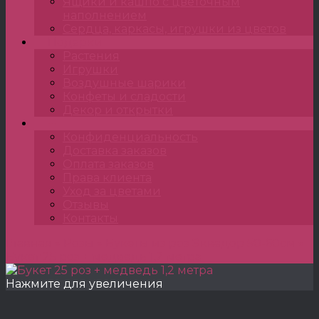
Ящики и кашпо с цветочным
наполнением
Сердца, каркасы, игрушки из цветов
Подарки
Растения
Игрушки
Воздушные шарики
Конфеты и сладости
Декор и открытки
•••
Конфиденциальность
Доставка заказов
Оплата заказов
Права клиента
Уход за цветами
Отзывы
Контакты
Главная
»
Розы
»
Букеты из роз Эквадор 50-60см
»
Букет 25 роз + медведь 1,2 метра
Нажмите для увеличения