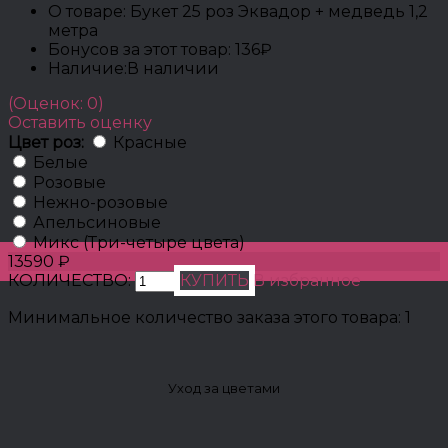
О товаре:
Букет 25 роз Эквадор + медведь 1,2
метра
Бонусов за этот товар:
136₽
Наличие:
В наличии
(Оценок: 0)
Оставить оценку
Цвет роз:
Красные
Белые
Розовые
Нежно-розовые
Апельсиновые
Микс (Три-четыре цвета)
13590 ₽
КОЛИЧЕСТВО:
КУПИТЬ
В избранное
Минимальное количество заказа этого товара: 1
Уход за цветами