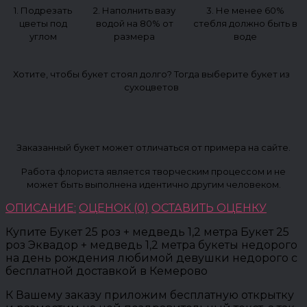
1. Подрезать
2. Наполнить вазу
3. Не менее 60%
цветы под
водой на 80% от
стебля должно быть в
углом
размера
воде
Хотите, чтобы букет стоял долго? Тогда выберите букет из
сухоцветов
Заказанный букет может отличаться от примера на сайте.
Работа флориста является творческим процессом и не
может быть выполнена идентично другим человеком.
ОПИСАНИЕ:
ОЦЕНОК (0)
ОСТАВИТЬ ОЦЕНКУ
Купите Букет 25 роз + медведь 1,2 метра Букет 25
роз Эквадор + медведь 1,2 метра букеты недорого
на день рождения любимой девушки недорого с
бесплатной доставкой в Кемерово
К Вашему заказу приложим бесплатную открытку