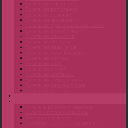
Букеты из гортензии
Букеты из тюльпанов
Букеты из ромашек
Букеты из хризантем
Букеты из одиночных хризантем
Букеты из альстромерий
Букеты из анемонов
Букеты из гвоздик
Букеты из гиацинтов
Букеты из дельфиниумов
Букеты из ирисов
Букеты из калл
Букеты из лилий
Букеты из маттиолы
Букеты из подсолнухов
Букеты из ранункулюсов
Букеты из эустомы
Цветы
Композиции
Букеты в шляпных коробках
Розы в шляпных коробках
Корзины с цветами
Коробки и сумочки с цветами