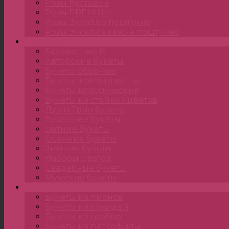
Розы Кустовые
Розы PREMIUM
Розы Эквадор поштучно
Розы Эксклюзивные поштучно
Букеты
Бюджетные ₽
Авторские букеты
Букеты сборные
Букеты-комплименты
Букеты классические
Букеты из стойких цветов
Дуо и Трио букеты
Весенние букеты
Летние букеты
Осенние букеты
Зимние букеты
Наборы цветов
Свадебные букеты
Мужские букеты
Монобукеты
Букеты из пионов
Букеты из орхидей
Букеты из гербер
Букеты из гипсофилы