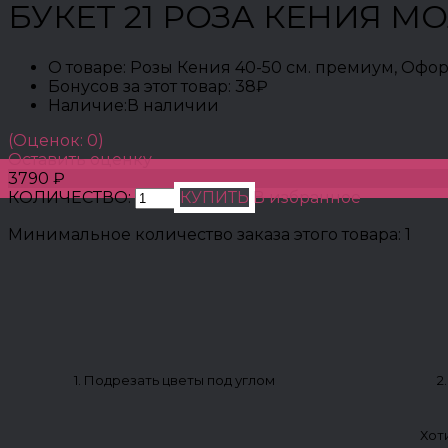
БУКЕТ 21 РОЗА КЕНИЯ 
О товаре:
Розы Кения 40-50 см. премиум, Офо
Бонусов за этот товар:
38₽
Наличие:
В наличии
(Оценок: 0)
Оставить оценку
3790 ₽
КОЛИЧЕСТВО:
КУПИТЬ
В избранное
Минимальное количество заказа этого товара: 1
1. Подрезать цветы под углом
2
Хот