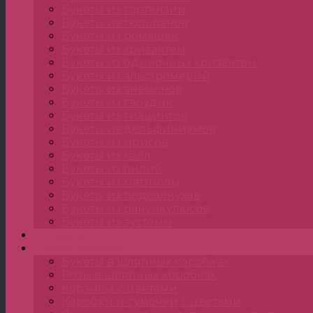
Букеты из гортензии
Букеты из тюльпанов
Букеты из ромашек
Букеты из хризантем
Букеты из одиночных хризантем
Букеты из альстромерий
Букеты из анемонов
Букеты из гвоздик
Букеты из гиацинтов
Букеты из дельфиниумов
Букеты из ирисов
Букеты из калл
Букеты из лилий
Букеты из маттиолы
Букеты из подсолнухов
Букеты из ранункулюсов
Букеты из эустомы
Цветы
Композиции
Букеты в шляпных коробках
Розы в шляпных коробках
Корзины с цветами
Коробки и сумочки с цветами