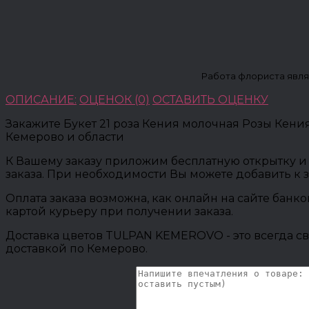
Работа флориста явля
ОПИСАНИЕ:
ОЦЕНОК (0)
ОСТАВИТЬ ОЦЕНКУ
Закажите Букет 21 роза Кения молочная Розы Кени
Кемерово и области
К Вашему заказу приложим бесплатную открытку и 
заказа. При необходимости Вы можете добавить к 
Оплата заказа возможна, как онлайн на сайте банк
картой курьеру при получении заказа.
Доставка цветов TULPAN KEMEROVO - это всегда св
доставкой по Кемерово.