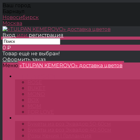
Ваш город
Барнаул
Новосибирск
Москва
Вход
или
регистрация
0 ₽
Товар ещё не выбран!
Оформить заказ
Меню
«TULPAN KEMEROVO» доставка цветов
TULPANSHOP
ROSE
BUKET
MONO
BOX
MOM
FOR LOVE
Розы
Букеты из роз Эквадор 50-60см
Букеты из роз Эквадор 40-50см
Розы Кения | Голландия