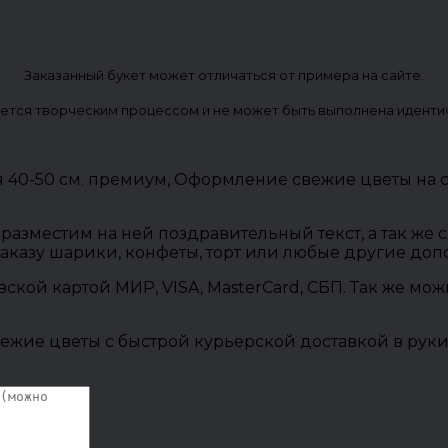
Заказанный букет может отличаться от примера на сайте.
ется творческим процессом и не может быть выполнена иденти
я 40-50 см. премиум, Оформление свежие цветы на 
разместим на ней поздравительный текст, а так же
заказу шарики, конфеты, торт или любые другие до
овской картой МИР, VISA, MasterCard, СБП. Так же м
ежие цветы с быстрой курьерской доставкой в руки