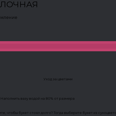
МОЛОЧНАЯ
рмление
Уход за цветами
. Наполнить вазу водой на 80% от размера
ите, чтобы букет стоял долго? Тогда выберите букет из сухоцвет