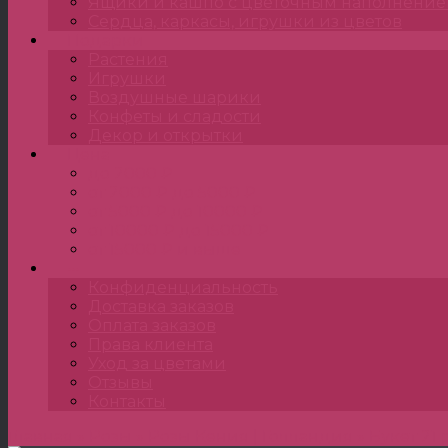
Ящики и кашпо с цветочным наполнени
Сердца, каркасы, игрушки из цветов
Подарки
Растения
Игрушки
Воздушные шарики
Конфеты и сладости
Декор и открытки
Цена
до 2000 ₽
от 2000 ₽ до 5000 ₽
от 5000 ₽ до 10000 ₽
от 10000 ₽ до 15000 ₽
от 15000 ₽ и выше
•••
Конфиденциальность
Доставка заказов
Оплата заказов
Права клиента
Уход за цветами
Отзывы
Контакты
Главная
»
Розы
»
Розы Кения | Голландия
»
Букет 21