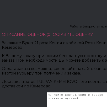
Работа флориста явля
ОПИСАНИЕ:
ОЦЕНОК (0)
ОСТАВИТЬ ОЦЕНКУ
Закажите Букет 21 роза Кения с коёмкой Розы Кен
Кемерово
К Вашему заказу приложим бесплатную открытку и 
заказа. При необходимости Вы можете добавить к 
Оплата заказа возможна, как онлайн на сайте банк
картой курьеру при получении заказа.
Доставка цветов TULPAN KEMEROVO - это всегда св
доставкой по Кемерово.