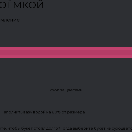
 КОЁМКОЙ
рмление
Уход за цветами
. Наполнить вазу водой на 80% от размера
ите, чтобы букет стоял долго? Тогда выберите букет из сухоцвет