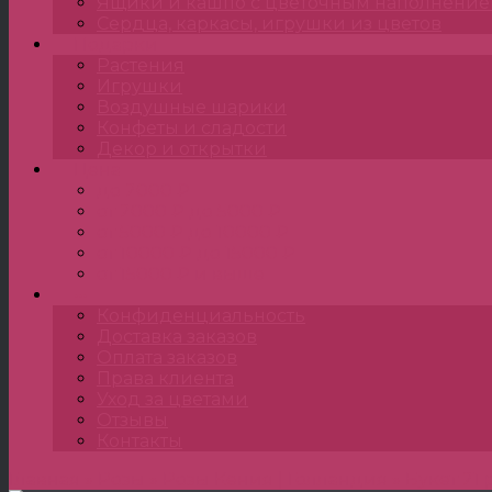
Ящики и кашпо с цветочным наполнени
Сердца, каркасы, игрушки из цветов
Подарки
Растения
Игрушки
Воздушные шарики
Конфеты и сладости
Декор и открытки
Цена
до 2000 ₽
от 2000 ₽ до 5000 ₽
от 5000 ₽ до 10000 ₽
от 10000 ₽ до 15000 ₽
от 15000 ₽ и выше
•••
Конфиденциальность
Доставка заказов
Оплата заказов
Права клиента
Уход за цветами
Отзывы
Контакты
Главная
»
Розы
»
Розы Кения | Голландия
»
Букет 21