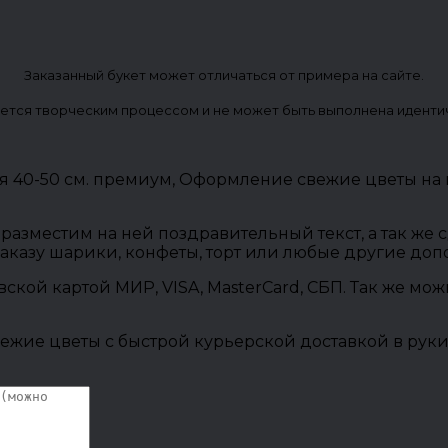
Заказанный букет может отличаться от примера на сайте.
ется творческим процессом и не может быть выполнена иденти
ия 40-50 см. премиум, Оформление свежие цветы на
разместим на ней поздравительный текст, а так же
заказу шарики, конфеты, торт или любые другие до
овской картой МИР, VISA, MasterCard, СБП. Так же м
ежие цветы с быстрой курьерской доставкой в руки