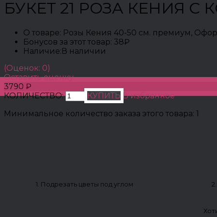
БУКЕТ 21 РОЗА КЕНИЯ С
О товаре:
Розы Кения 40-50 см. премиум, Офо
Бонусов за этот товар:
38₽
Наличие:
В наличии
(Оценок: 0)
Оставить оценку
3790 ₽
КОЛИЧЕСТВО:
КУПИТЬ
В избранное
Минимальное количество заказа этого товара: 1
1. Подрезать цветы под углом
2
Хот