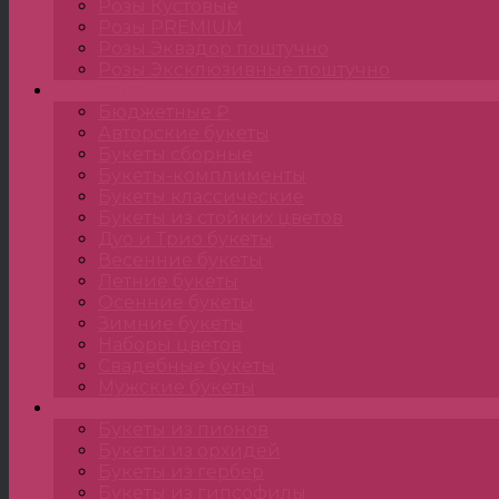
Розы Кустовые
Розы PREMIUM
Розы Эквадор поштучно
Розы Эксклюзивные поштучно
Букеты
Бюджетные ₽
Авторские букеты
Букеты сборные
Букеты-комплименты
Букеты классические
Букеты из стойких цветов
Дуо и Трио букеты
Весенние букеты
Летние букеты
Осенние букеты
Зимние букеты
Наборы цветов
Свадебные букеты
Мужские букеты
Монобукеты
Букеты из пионов
Букеты из орхидей
Букеты из гербер
Букеты из гипсофилы