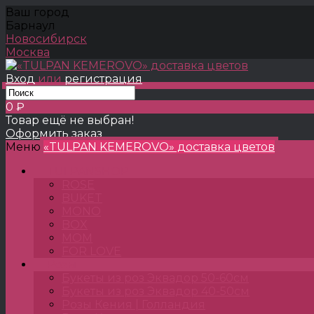
Ваш город
Барнаул
Новосибирск
Москва
Вход
или
регистрация
0 ₽
Товар ещё не выбран!
Оформить заказ
Меню
«TULPAN KEMEROVO» доставка цветов
TULPANSHOP
ROSE
BUKET
MONO
BOX
MOM
FOR LOVE
Розы
Букеты из роз Эквадор 50-60см
Букеты из роз Эквадор 40-50см
Розы Кения | Голландия