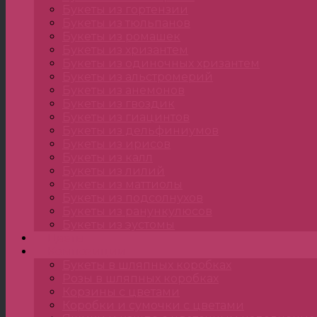
Букеты из гортензии
Букеты из тюльпанов
Букеты из ромашек
Букеты из хризантем
Букеты из одиночных хризантем
Букеты из альстромерий
Букеты из анемонов
Букеты из гвоздик
Букеты из гиацинтов
Букеты из дельфиниумов
Букеты из ирисов
Букеты из калл
Букеты из лилий
Букеты из маттиолы
Букеты из подсолнухов
Букеты из ранункулюсов
Букеты из эустомы
Цветы
Композиции
Букеты в шляпных коробках
Розы в шляпных коробках
Корзины с цветами
Коробки и сумочки с цветами