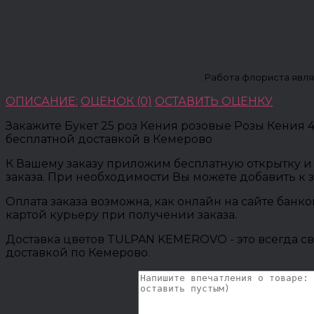
Работа флориста явля
ОПИСАНИЕ:
ОЦЕНОК (0)
ОСТАВИТЬ ОЦЕНКУ
Закажите Букет 25 роз Кения розовые Розы Кения
бесплатной доставкой в Кемерово
К Вашему заказу приложим бесплатную открытку и 
заказа. При необходимости Вы можете добавить к 
Оплата заказа возможна, как онлайн на сайте банк
картой курьеру при получении заказа.
Доставка цветов TULPAN KEMEROVO - это всегда св
доставкой по Кемерово.