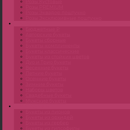
Розы Кустовые
Розы PREMIUM
Розы Эквадор поштучно
Розы Эксклюзивные поштучно
Букеты
Бюджетные ₽
Авторские букеты
Букеты сборные
Букеты-комплименты
Букеты классические
Букеты из стойких цветов
Дуо и Трио букеты
Весенние букеты
Летние букеты
Осенние букеты
Зимние букеты
Наборы цветов
Свадебные букеты
Мужские букеты
Монобукеты
Букеты из пионов
Букеты из орхидей
Букеты из гербер
Букеты из гипсофилы