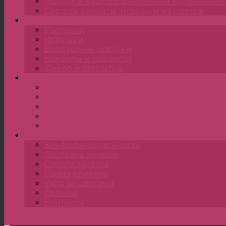
Ящики и кашпо с цветочным наполнени
Сердца, каркасы, игрушки из цветов
Подарки
Растения
Игрушки
Воздушные шарики
Конфеты и сладости
Декор и открытки
Цена
до 2000 ₽
от 2000 ₽ до 5000 ₽
от 5000 ₽ до 10000 ₽
от 10000 ₽ до 15000 ₽
от 15000 ₽ и выше
•••
Конфиденциальность
Доставка заказов
Оплата заказов
Права клиента
Уход за цветами
Отзывы
Контакты
Главная
»
Розы
»
Розы Кения | Голландия
»
Букет 25