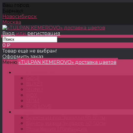
Ваш город
Барнаул
Новосибирск
Москва
Вход
или
регистрация
0 ₽
Товар ещё не выбран!
Оформить заказ
Меню
«TULPAN KEMEROVO» доставка цветов
TULPANSHOP
ROSE
BUKET
MONO
BOX
MOM
FOR LOVE
Розы
Букеты из роз Эквадор 50-60см
Букеты из роз Эквадор 40-50см
Розы Кения | Голландия