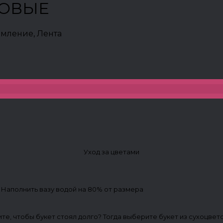
ЗОВЫЕ
рмление, Лента
Уход за цветами
. Наполнить вазу водой на 80% от размера
ите, чтобы букет стоял долго? Тогда выберите букет из сухоцвет