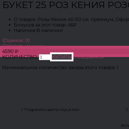
БУКЕТ 25 РОЗ КЕНИЯ РО
О товаре:
Розы Кения 40-50 см. премиум, Офо
Бонусов за этот товар:
46₽
Наличие:
В наличии
(Оценок: 0)
Оставить оценку
4590 ₽
КОЛИЧЕСТВО:
КУПИТЬ
В избранное
Минимальное количество заказа этого товара: 1
1. Подрезать цветы под углом
2
Хот