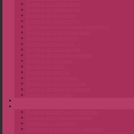
Букеты из гортензии
Букеты из тюльпанов
Букеты из ромашек
Букеты из хризантем
Букеты из одиночных хризантем
Букеты из альстромерий
Букеты из анемонов
Букеты из гвоздик
Букеты из гиацинтов
Букеты из дельфиниумов
Букеты из ирисов
Букеты из калл
Букеты из лилий
Букеты из маттиолы
Букеты из подсолнухов
Букеты из ранункулюсов
Букеты из эустомы
Цветы
Композиции
Букеты в шляпных коробках
Розы в шляпных коробках
Корзины с цветами
Коробки и сумочки с цветами