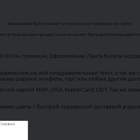
Заказанный букет может отличаться от примера на сайте.
ется творческим процессом и не может быть выполнена иденти
 40-50 см. премиум, Оформление, Лента букеты нед
разместим на ней поздравительный текст, а так же
заказу шарики, конфеты, торт или любые другие до
овской картой МИР, VISA, MasterCard, СБП. Так же м
ежие цветы с быстрой курьерской доставкой в руки