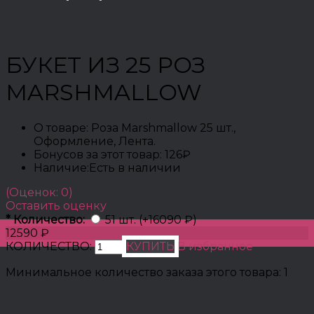
БУКЕТ ИЗ 25 РОЗ
MARSHMALLOW
О товаре:
Роза Marshmallow 25 шт.,
Оформление, Лента.
Бонусов за этот товар:
126₽
Наличие:
Есть в наличии
(Оценок: 0)
Оставить оценку
*
Количество:
51 шт. (+16090 ₽)
12590 ₽
КОЛИЧЕСТВО:
КУПИТЬ
В избранное
Минимальное количество заказа этого товара: 1