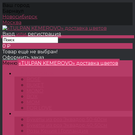
Ваш город
Барнаул
Новосибирск
Москва
Вход
или
регистрация
0 ₽
Товар ещё не выбран!
Оформить заказ
Меню
«TULPAN KEMEROVO» доставка цветов
TULPANSHOP
ROSE
BUKET
MONO
BOX
MOM
FOR LOVE
Розы
Букеты из роз Эквадор 50-60см
Букеты из роз Эквадор 40-50см
Розы Кения | Голландия