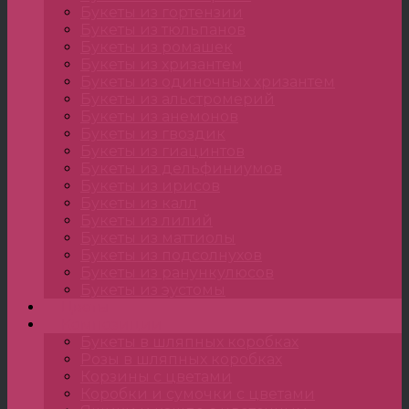
Букеты из гортензии
Букеты из тюльпанов
Букеты из ромашек
Букеты из хризантем
Букеты из одиночных хризантем
Букеты из альстромерий
Букеты из анемонов
Букеты из гвоздик
Букеты из гиацинтов
Букеты из дельфиниумов
Букеты из ирисов
Букеты из калл
Букеты из лилий
Букеты из маттиолы
Букеты из подсолнухов
Букеты из ранункулюсов
Букеты из эустомы
Цветы
Композиции
Букеты в шляпных коробках
Розы в шляпных коробках
Корзины с цветами
Коробки и сумочки с цветами