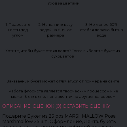
Уход за цветами
1. Подрезать
2. Наполнить вазу
3. Не менее 60%
цветы под
водой на 80% от
стебля должно быть в
углом
размера
воде
Хотите, чтобы букет стоял долго? Тогда выберите букет из
сухоцветов
Заказанный букет может отличаться от примера на сайте.
Работа флориста является творческим процессом и не
может быть выполнена идентично другим человеком.
ОПИСАНИЕ:
ОЦЕНОК (0)
ОСТАВИТЬ ОЦЕНКУ
Подарите Букет из 25 роз MARSHMALLOW Роза
Marshmallow 25 шт., Оформление, Лента. букеты
дешево на знак внимания любимой девушке