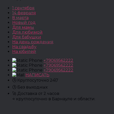
1 сентября
14 февраля
8 марта
Новый год
Для мамы
Для любимой
Для бабушки
На день рождения
На свадьбу
На юбилей
+79069562222
+79069562222
+79069562222
НАПИСАТЬ
🕒 Круглосуточно 24\7
🕒 Без выходных
🚀 Доставка от 2 часов
⭐ круглосуточно в Барнауле и области