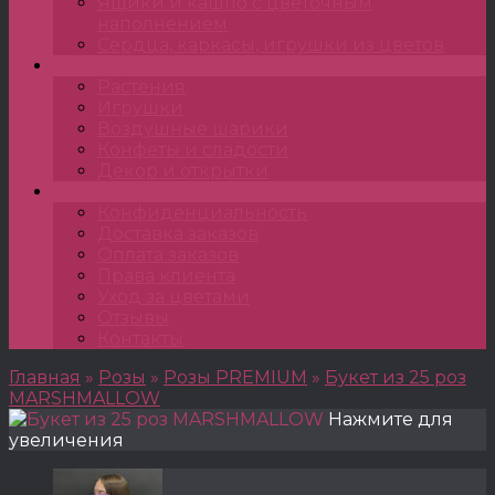
Ящики и кашпо с цветочным
наполнением
Сердца, каркасы, игрушки из цветов
Подарки
Растения
Игрушки
Воздушные шарики
Конфеты и сладости
Декор и открытки
•••
Конфиденциальность
Доставка заказов
Оплата заказов
Права клиента
Уход за цветами
Отзывы
Контакты
Главная
»
Розы
»
Розы PREMIUM
»
Букет из 25 роз
MARSHMALLOW
Нажмите для
увеличения