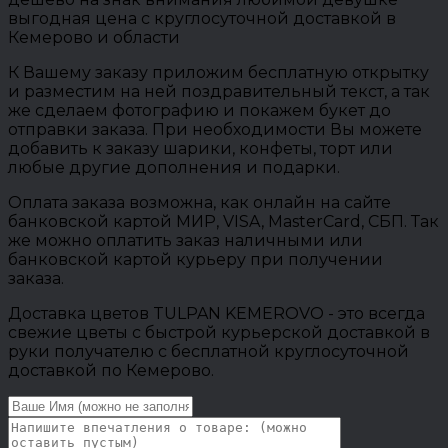
выгодная цена с круглосуточной доставкой в
Кемерово и области
К Вашему заказу приложим бесплатную открытку
и разместим на ней поздравительный текст, а так
же сделаем фотографию и покажем букет до
отправки заказа. При необходимости Вы можете
добавить к заказу шарики, конфеты, торт или
любые другие дополнения и подарки.
Оплата заказа возможна, как онлайн на сайте
банковской картой МИР, VISA, MasterCard, СБП. Так
же можно оплатить заказ наличными или
банковской картой курьеру при получении
заказа.
Доставка цветов TULPAN KEMEROVO - это всегда
свежие цветы с быстрой курьерской доставкой в
руки получателю с бесплатной круглосуточной
доставкой по Кемерово.