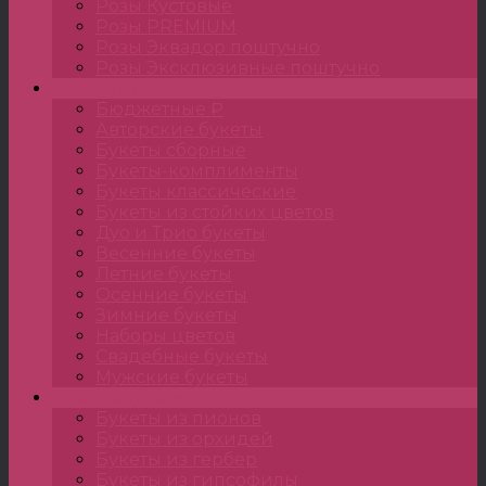
Розы Кустовые
Розы PREMIUM
Розы Эквадор поштучно
Розы Эксклюзивные поштучно
Букеты
Бюджетные ₽
Авторские букеты
Букеты сборные
Букеты-комплименты
Букеты классические
Букеты из стойких цветов
Дуо и Трио букеты
Весенние букеты
Летние букеты
Осенние букеты
Зимние букеты
Наборы цветов
Свадебные букеты
Мужские букеты
Монобукеты
Букеты из пионов
Букеты из орхидей
Букеты из гербер
Букеты из гипсофилы