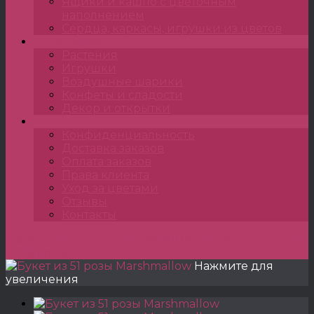
Ящики и кашпо с цветочным
наполнением
Сердца, каркасы, игрушки из цветов
Подарки
Растения
Игрушки
Воздушные шарики
Конфеты и сладости
Декор и открытки
•••
Конфиденциальность
Доставка заказов
Оплата заказов
Права клиента
Уход за цветами
Отзывы
Контакты
Главная
»
Розы
»
Розы PREMIUM
»
Букет из 51 розы
Marshmallow
Нажмите для
увеличения