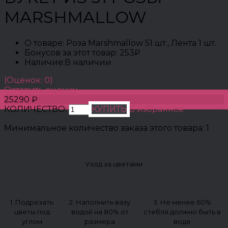
MARSHMALLOW
О товаре:
Роза Marshmallow 51 шт., Лента 1 шт.
Бонусов за этот товар:
253₽
Наличие:
В наличии
(Оценок: 0)
Оставить оценку
25290 ₽
КОЛИЧЕСТВО:
КУПИТЬ
В избранное
Минимальное количество заказа этого товара: 1
Уход за цветами
1. Подрезать
2. Наполнить вазу
3. Не менее 60%
цветы под
водой на 80% от
стебля должно быть в
углом
размера
воде