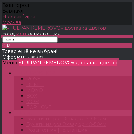
Ваш город
Барнаул
Новосибирск
Москва
Вход
или
регистрация
0 ₽
Товар ещё не выбран!
Оформить заказ
Меню
«TULPAN KEMEROVO» доставка цветов
TULPANSHOP
ROSE
BUKET
MONO
BOX
MOM
FOR LOVE
Розы
Букеты из роз Эквадор 50-60см
Букеты из роз Эквадор 40-50см
Розы Кения | Голландия