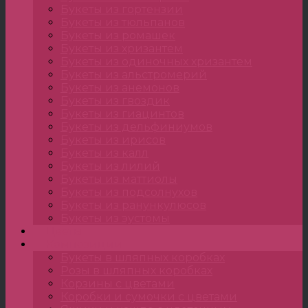
Букеты из гортензии
Букеты из тюльпанов
Букеты из ромашек
Букеты из хризантем
Букеты из одиночных хризантем
Букеты из альстромерий
Букеты из анемонов
Букеты из гвоздик
Букеты из гиацинтов
Букеты из дельфиниумов
Букеты из ирисов
Букеты из калл
Букеты из лилий
Букеты из маттиолы
Букеты из подсолнухов
Букеты из ранункулюсов
Букеты из эустомы
Цветы
Композиции
Букеты в шляпных коробках
Розы в шляпных коробках
Корзины с цветами
Коробки и сумочки с цветами