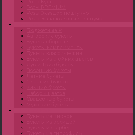
Розы Кустовые
Розы PREMIUM
Розы Эквадор поштучно
Розы Эксклюзивные поштучно
Букеты
Бюджетные ₽
Авторские букеты
Букеты сборные
Букеты-комплименты
Букеты классические
Букеты из стойких цветов
Дуо и Трио букеты
Весенние букеты
Летние букеты
Осенние букеты
Зимние букеты
Наборы цветов
Свадебные букеты
Мужские букеты
Монобукеты
Букеты из пионов
Букеты из орхидей
Букеты из гербер
Букеты из гипсофилы