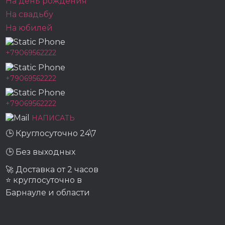
На день рождения
На свадьбу
На юбилей
+79069562222
+79069562222
+79069562222
НАПИСАТЬ
🕒 Круглосуточно 24\7
🕒 Без выходных
🚀 Доставка от 2 часов
⭐ круглосуточно в
Барнауле и области