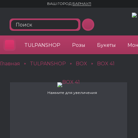
ВАШ ГОРОД
БАРНАУЛ
TULPANSHOP
Розы
Букеты
Мон
Главная
TULPANSHOP
BOX
BOX 41
»
»
»
Нажмите для увеличения