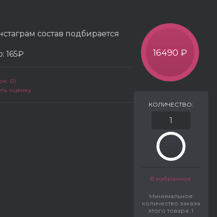
нстаграм состав подбирается
16490 ₽
р:
165₽
к: 0)
ить оценку
КОЛИЧЕСТВО:
В избранное
Минимальное
количество заказа
этого товара: 1