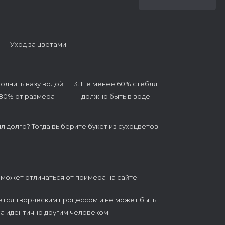
Уход за цветами
полнить вазу водой
3. Не менее 60% стебля
 80% от размера
должно быть в воде
ял долго? Тогда выберите букет из сухоцветов
 может отличаться от примера на сайте.
ется творческим процессом и не может быть
а идентично другим человеком.