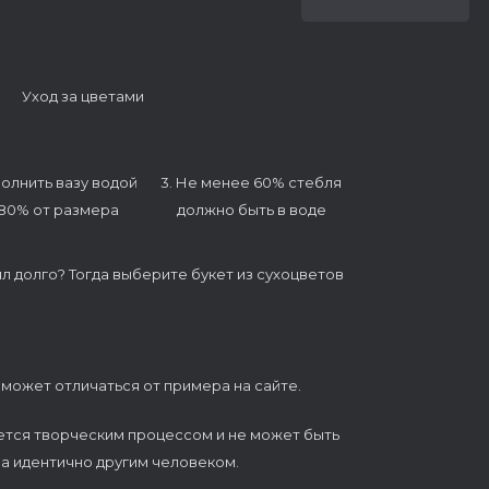
Уход за цветами
полнить вазу водой
3. Не менее 60% стебля
 80% от размера
должно быть в воде
ял долго? Тогда выберите букет из сухоцветов
 может отличаться от примера на сайте.
ется творческим процессом и не может быть
а идентично другим человеком.