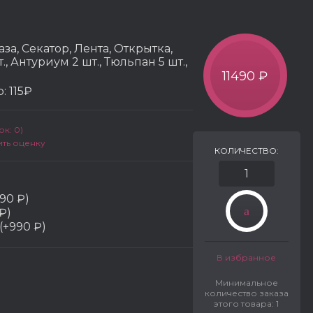
аза, Секатор, Лента, Открытка,
., Антуриум 2 шт., Тюльпан 5 шт.,
11490 ₽
р:
115₽
к: 0)
ить оценку
КОЛИЧЕСТВО:
90 ₽)
₽)
(+990 ₽)
В избранное
Минимальное
количество заказа
этого товара: 1