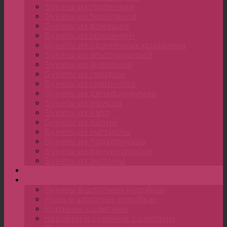
Букеты из гортензии
Букеты из тюльпанов
Букеты из ромашек
Букеты из хризантем
Букеты из одиночных хризантем
Букеты из альстромерий
Букеты из анемонов
Букеты из гвоздик
Букеты из гиацинтов
Букеты из дельфиниумов
Букеты из ирисов
Букеты из калл
Букеты из лилий
Букеты из маттиолы
Букеты из подсолнухов
Букеты из ранункулюсов
Букеты из эустомы
Цветы
Композиции
Букеты в шляпных коробках
Розы в шляпных коробках
Корзины с цветами
Коробки и сумочки с цветами