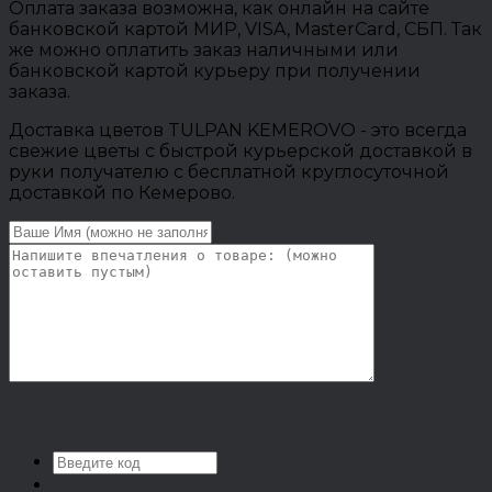
Оплата заказа возможна, как онлайн на сайте
банковской картой МИР, VISA, MasterCard, СБП. Так
же можно оплатить заказ наличными или
банковской картой курьеру при получении
заказа.
Доставка цветов TULPAN KEMEROVO - это всегда
свежие цветы с быстрой курьерской доставкой в
руки получателю с бесплатной круглосуточной
доставкой по Кемерово.