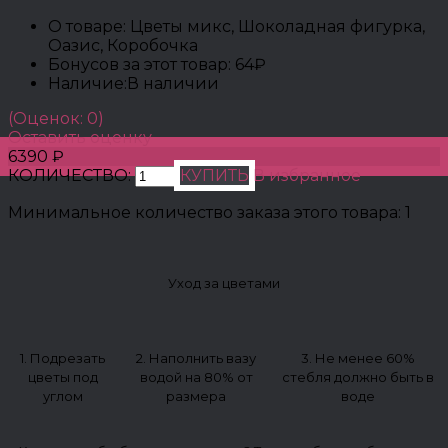
О товаре:
Цветы микс, Шоколадная фигурка,
Оазис, Коробочка
Бонусов за этот товар:
64₽
Наличие:
В наличии
(Оценок: 0)
Оставить оценку
6390 ₽
КОЛИЧЕСТВО:
КУПИТЬ
В избранное
Минимальное количество заказа этого товара: 1
Уход за цветами
1. Подрезать
2. Наполнить вазу
3. Не менее 60%
цветы под
водой на 80% от
стебля должно быть в
углом
размера
воде