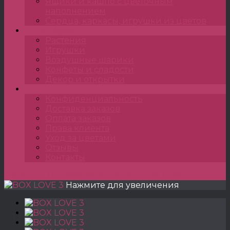
Ящики и кашпо с цветочным
наполнением
Сердца, каркасы, игрушки из цветов
Подарки
Растения
Игрушки
Воздушные шарики
Конфеты и сладости
Декор и открытки
•••
Конфиденциальность
Доставка заказов
Оплата заказов
Права клиента
Уход за цветами
Отзывы
Контакты
Главная
»
TULPANSHOP
»
BOX
»
BOX LOVE 3
Нажмите для увеличения