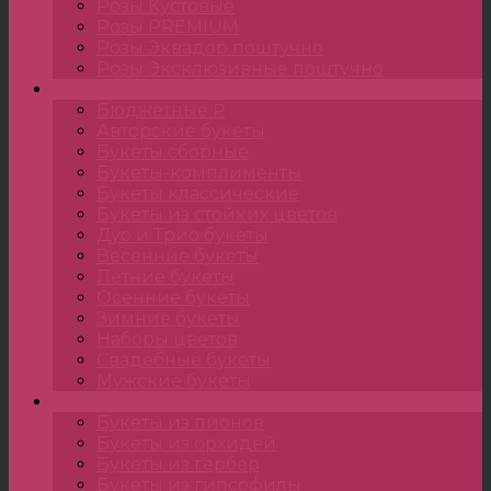
Розы Кустовые
Розы PREMIUM
Розы Эквадор поштучно
Розы Эксклюзивные поштучно
Букеты
Бюджетные ₽
Авторские букеты
Букеты сборные
Букеты-комплименты
Букеты классические
Букеты из стойких цветов
Дуо и Трио букеты
Весенние букеты
Летние букеты
Осенние букеты
Зимние букеты
Наборы цветов
Свадебные букеты
Мужские букеты
Монобукеты
Букеты из пионов
Букеты из орхидей
Букеты из гербер
Букеты из гипсофилы