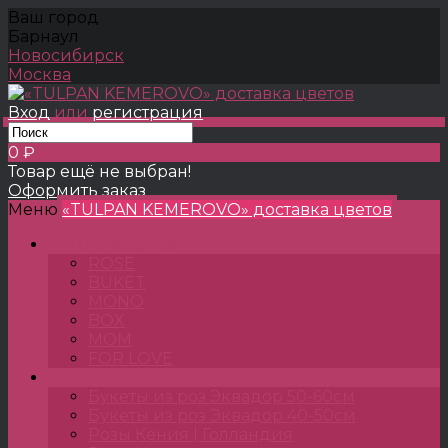
Ваш город
Барнаул
Новосибирск
Москва
Вход
или
регистрация
0 ₽
Товар ещё не выбран!
Оформить заказ
Меню
«TULPAN KEMEROVO» доставка цветов
TULPANSHOP
ROSE
BUKET
MONO
BOX
MOM
FOR LOVE
Розы
Букеты из роз Эквадор 50-60см
Букеты из роз Эквадор 40-50см
Розы Кения | Голландия