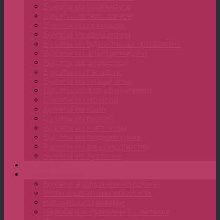
Букеты из гортензии
Букеты из тюльпанов
Букеты из ромашек
Букеты из хризантем
Букеты из одиночных хризантем
Букеты из альстромерий
Букеты из анемонов
Букеты из гвоздик
Букеты из гиацинтов
Букеты из дельфиниумов
Букеты из ирисов
Букеты из калл
Букеты из лилий
Букеты из маттиолы
Букеты из подсолнухов
Букеты из ранункулюсов
Букеты из эустомы
Цветы
Композиции
Букеты в шляпных коробках
Розы в шляпных коробках
Корзины с цветами
Коробки и сумочки с цветами