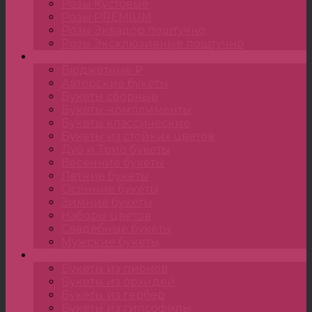
Розы Кустовые
Розы PREMIUM
Розы Эквадор поштучно
Розы Эксклюзивные поштучно
Букеты
Бюджетные ₽
Авторские букеты
Букеты сборные
Букеты-комплименты
Букеты классические
Букеты из стойких цветов
Дуо и Трио букеты
Весенние букеты
Летние букеты
Осенние букеты
Зимние букеты
Наборы цветов
Свадебные букеты
Мужские букеты
Монобукеты
Букеты из пионов
Букеты из орхидей
Букеты из гербер
Букеты из гипсофилы