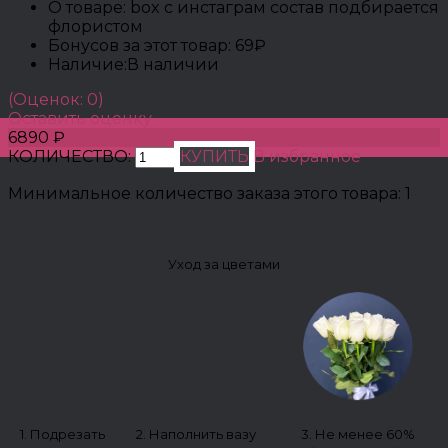
О товаре:
box с инстаграм состав подбирается
флористом
Бонусов за этот товар:
69₽
Наличие:
В наличии
(Оценок: 0)
Оставить оценку
6890 ₽
КОЛИЧЕСТВО:
КУПИТЬ
В избранное
Минимальное количество заказа этого товара: 1
Уход за цветами
1. Подрезать
2. Наполнить вазу
3. Не менее 60%