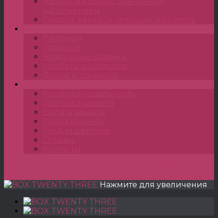
Ящики и кашпо с цветочным
наполнением
Сердца, каркасы, игрушки из цветов
Подарки
Растения
Игрушки
Воздушные шарики
Конфеты и сладости
Декор и открытки
•••
Конфиденциальность
Доставка заказов
Оплата заказов
Права клиента
Уход за цветами
Отзывы
Контакты
Главная
»
TULPANSHOP
»
BOX
»
BOX TWENTY
THREE
Нажмите для увеличения