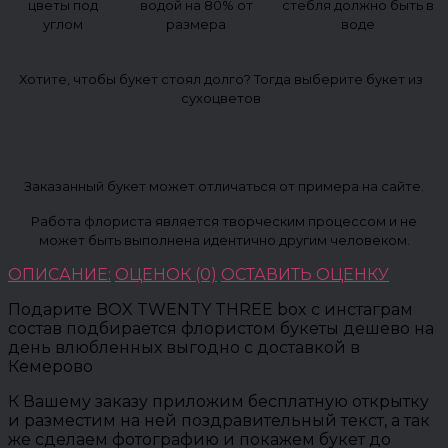
цветы под
водой на 80% от
стебля должно быть в
углом
размера
воде
Хотите, чтобы букет стоял долго? Тогда выберите букет из
сухоцветов
Заказанный букет может отличаться от примера на сайте.
Работа флориста является творческим процессом и не
может быть выполнена идентично другим человеком.
ОПИСАНИЕ:
ОЦЕНОК (0)
ОСТАВИТЬ ОЦЕНКУ
Подарите BOX TWENTY THREE box с инстаграм
состав подбирается флористом букеты дешево на
день влюбленных выгодно с доставкой в
Кемерово
К Вашему заказу приложим бесплатную открытку
и разместим на ней поздравительный текст, а так
же сделаем фотографию и покажем букет до