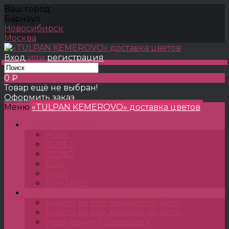
Ваш город
Барнаул
Новосибирск
Москва
Вход
или
регистрация
0 ₽
Товар ещё не выбран!
Оформить заказ
Меню
«TULPAN KEMEROVO» доставка цветов
TULPANSHOP
ROSE
BUKET
MONO
BOX
MOM
FOR LOVE
Розы
Букеты из роз Эквадор 50-60см
Букеты из роз Эквадор 40-50см
Розы Кения | Голландия