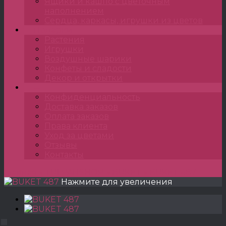
Ящики и кашпо с цветочным
наполнением
Сердца, каркасы, игрушки из цветов
Подарки
Растения
Игрушки
Воздушные шарики
Конфеты и сладости
Декор и открытки
•••
Конфиденциальность
Доставка заказов
Оплата заказов
Права клиента
Уход за цветами
Отзывы
Контакты
Главная
»
TULPANSHOP
»
BUKET
»
BUKET 487
Нажмите для увеличения