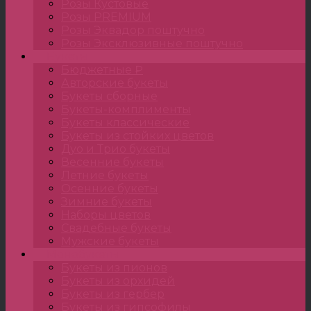
Розы Кустовые
Розы PREMIUM
Розы Эквадор поштучно
Розы Эксклюзивные поштучно
Букеты
Бюджетные ₽
Авторские букеты
Букеты сборные
Букеты-комплименты
Букеты классические
Букеты из стойких цветов
Дуо и Трио букеты
Весенние букеты
Летние букеты
Осенние букеты
Зимние букеты
Наборы цветов
Свадебные букеты
Мужские букеты
Монобукеты
Букеты из пионов
Букеты из орхидей
Букеты из гербер
Букеты из гипсофилы