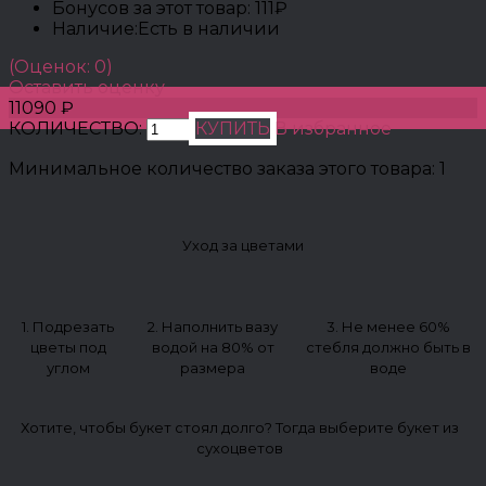
Бонусов за этот товар:
111₽
Наличие:
Есть в наличии
(Оценок: 0)
Оставить оценку
11090 ₽
КОЛИЧЕСТВО:
КУПИТЬ
В избранное
Минимальное количество заказа этого товара: 1
Уход за цветами
1. Подрезать
2. Наполнить вазу
3. Не менее 60%
цветы под
водой на 80% от
стебля должно быть в
углом
размера
воде
Хотите, чтобы букет стоял долго? Тогда выберите букет из
сухоцветов