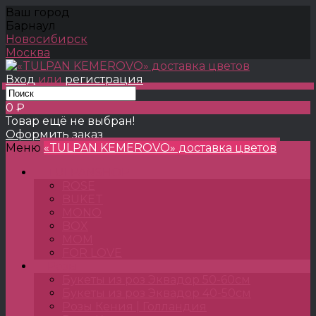
Ваш город
Барнаул
Новосибирск
Москва
Вход
или
регистрация
0 ₽
Товар ещё не выбран!
Оформить заказ
Меню
«TULPAN KEMEROVO» доставка цветов
TULPANSHOP
ROSE
BUKET
MONO
BOX
MOM
FOR LOVE
Розы
Букеты из роз Эквадор 50-60см
Букеты из роз Эквадор 40-50см
Розы Кения | Голландия