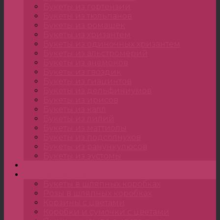
Букеты из гортензии
Букеты из тюльпанов
Букеты из ромашек
Букеты из хризантем
Букеты из одиночных хризантем
Букеты из альстромерий
Букеты из анемонов
Букеты из гвоздик
Букеты из гиацинтов
Букеты из дельфиниумов
Букеты из ирисов
Букеты из калл
Букеты из лилий
Букеты из маттиолы
Букеты из подсолнухов
Букеты из ранункулюсов
Букеты из эустомы
Цветы
Композиции
Букеты в шляпных коробках
Розы в шляпных коробках
Корзины с цветами
Коробки и сумочки с цветами