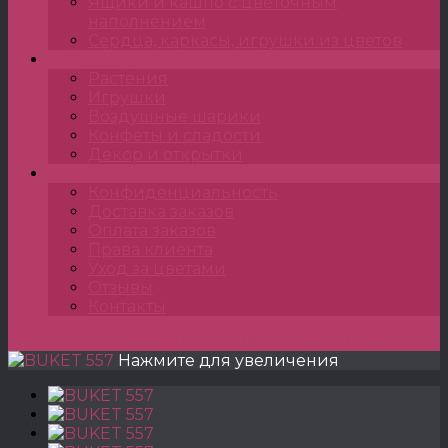
Ящики и кашпо с цветочным
наполнением
Сердца, каркасы, игрушки из цветов
Подарки
Растения
Игрушки
Воздушные шарики
Конфеты и сладости
Декор и открытки
•••
Конфиденциальность
Доставка заказов
Оплата заказов
Права клиента
Уход за цветами
Отзывы
Контакты
Главная
»
TULPANSHOP
»
BUKET
»
BUKET 557
Нажмите для увеличения