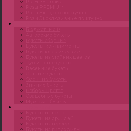
Розы Кустовые
Розы PREMIUM
Розы Эквадор поштучно
Розы Эксклюзивные поштучно
Букеты
Бюджетные ₽
Авторские букеты
Букеты сборные
Букеты-комплименты
Букеты классические
Букеты из стойких цветов
Дуо и Трио букеты
Весенние букеты
Летние букеты
Осенние букеты
Зимние букеты
Наборы цветов
Свадебные букеты
Мужские букеты
Монобукеты
Букеты из пионов
Букеты из орхидей
Букеты из гербер
Букеты из гипсофилы