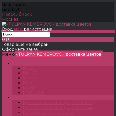
Ваш город
Барнаул
Новосибирск
Москва
Вход
или
регистрация
0 ₽
Товар ещё не выбран!
Оформить заказ
Меню
«TULPAN KEMEROVO» доставка цветов
TULPANSHOP
ROSE
BUKET
MONO
BOX
MOM
FOR LOVE
Розы
Букеты из роз Эквадор 50-60см
Букеты из роз Эквадор 40-50см
Розы Кения | Голландия