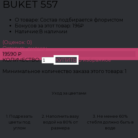
BUKET 557
О товаре:
Состав подбирается флористом
Бонусов за этот товар:
196₽
Наличие:
В наличии
(Оценок: 0)
Оставить оценку
19590 ₽
КОЛИЧЕСТВО:
КУПИТЬ
В избранное
Минимальное количество заказа этого товара: 1
Уход за цветами
1. Подрезать
2. Наполнить вазу
3. Не менее 60%
цветы под
водой на 80% от
стебля должно быть в
углом
размера
воде