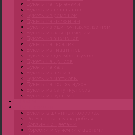
Букеты из гортензии
Букеты из тюльпанов
Букеты из ромашек
Букеты из хризантем
Букеты из одиночных хризантем
Букеты из альстромерий
Букеты из анемонов
Букеты из гвоздик
Букеты из гиацинтов
Букеты из дельфиниумов
Букеты из ирисов
Букеты из калл
Букеты из лилий
Букеты из маттиолы
Букеты из подсолнухов
Букеты из ранункулюсов
Букеты из эустомы
Цветы
Композиции
Букеты в шляпных коробках
Розы в шляпных коробках
Корзины с цветами
Коробки и сумочки с цветами