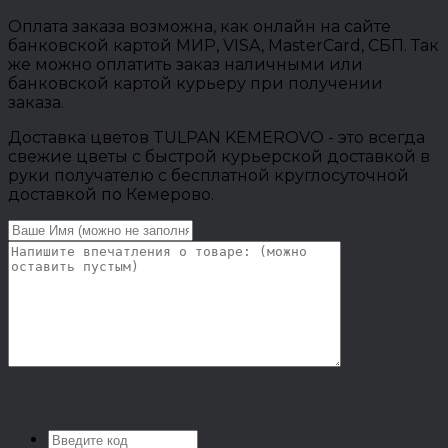
Оплата заказа возможна, как онлайн на сайте
банковской картой МИР, VISA, MasterCard, СБП. Так
же можно оплатить заказ наличными или
банковской картой курьеру при получении
заказа.
Доставка цветов TULPAN KEMEROVO - это всегда
свежие цветы с быстрой курьерской доставкой в
руки получателю с бесплатной круглосуточной
доставкой по Кемерово.