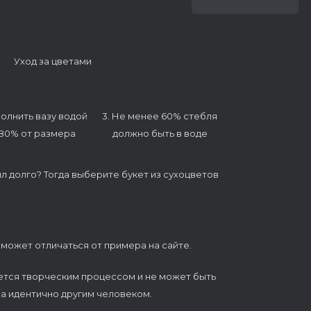
Уход за цветами
полнить вазу водой
3. Не менее 60% стебля
 80% от размера
должно быть в воде
ял долго? Тогда выберите букет из сухоцветов
 может отличаться от примера на сайте.
ется творческим процессом и не может быть
а идентично другим человеком.