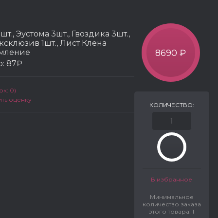
т., Эустома 3шт., Гвоздика 3шт.,
Эксклюзив 1шт., Лист Клена
рмление
8690 ₽
р:
87₽
к: 0)
ить оценку
КОЛИЧЕСТВО:
В избранное
Минимальное
количество заказа
этого товара: 1