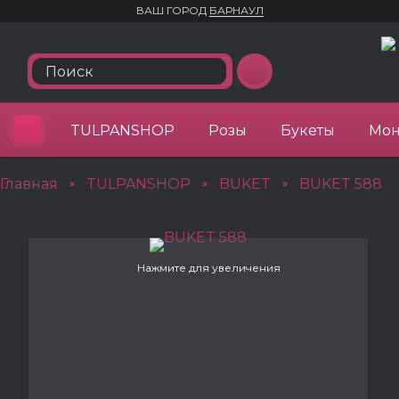
ВАШ ГОРОД
БАРНАУЛ
TULPANSHOP
Розы
Букеты
Мон
Главная
TULPANSHOP
BUKET
BUKET 588
»
»
»
Нажмите для увеличения