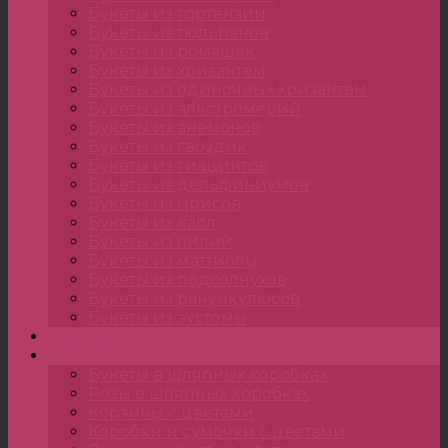
Букеты из гортензии
Букеты из тюльпанов
Букеты из ромашек
Букеты из хризантем
Букеты из одиночных хризантем
Букеты из альстромерий
Букеты из анемонов
Букеты из гвоздик
Букеты из гиацинтов
Букеты из дельфиниумов
Букеты из ирисов
Букеты из калл
Букеты из лилий
Букеты из маттиолы
Букеты из подсолнухов
Букеты из ранункулюсов
Букеты из эустомы
Цветы
Композиции
Букеты в шляпных коробках
Розы в шляпных коробках
Корзины с цветами
Коробки и сумочки с цветами