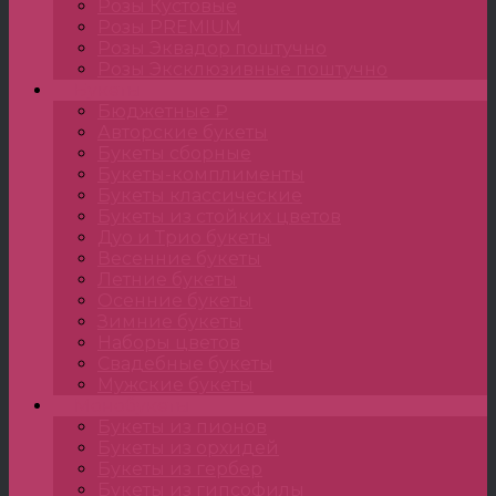
Розы Кустовые
Розы PREMIUM
Розы Эквадор поштучно
Розы Эксклюзивные поштучно
Букеты
Бюджетные ₽
Авторские букеты
Букеты сборные
Букеты-комплименты
Букеты классические
Букеты из стойких цветов
Дуо и Трио букеты
Весенние букеты
Летние букеты
Осенние букеты
Зимние букеты
Наборы цветов
Свадебные букеты
Мужские букеты
Монобукеты
Букеты из пионов
Букеты из орхидей
Букеты из гербер
Букеты из гипсофилы