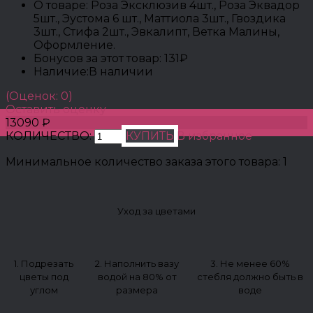
О товаре:
Роза Эксклюзив 4шт., Роза Эквадор
5шт., Эустома 6 шт., Маттиола 3шт., Гвоздика
3шт., Стифа 2шт., Эвкалипт, Ветка Малины,
Оформление.
Бонусов за этот товар:
131₽
Наличие:
В наличии
(Оценок: 0)
Оставить оценку
13090 ₽
КОЛИЧЕСТВО:
КУПИТЬ
В избранное
Минимальное количество заказа этого товара: 1
Уход за цветами
1. Подрезать
2. Наполнить вазу
3. Не менее 60%
цветы под
водой на 80% от
стебля должно быть в
углом
размера
воде