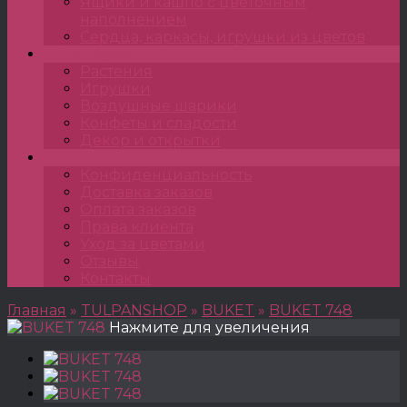
Ящики и кашпо с цветочным
наполнением
Сердца, каркасы, игрушки из цветов
Подарки
Растения
Игрушки
Воздушные шарики
Конфеты и сладости
Декор и открытки
•••
Конфиденциальность
Доставка заказов
Оплата заказов
Права клиента
Уход за цветами
Отзывы
Контакты
Главная
»
TULPANSHOP
»
BUKET
»
BUKET 748
Нажмите для увеличения