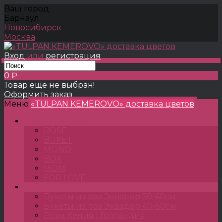
Ваш город
Барнаул
Новосибирск
Москва
Вход
или
регистрация
0 ₽
Товар ещё не выбран!
Оформить заказ
Меню
«TULPAN KEMEROVO» доставка цветов
TULPANSHOP
ROSE
BUKET
MONO
BOX
MOM
FOR LOVE
Розы
Букеты из роз Эквадор 50-60см
Букеты из роз Эквадор 40-50см
Розы Кения | Голландия