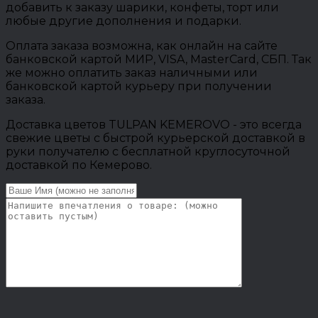
добавить к заказу шарики, конфеты, торт или
любые другие дополнения и подарки.
Оплата заказа возможна, как онлайн на сайте
банковской картой МИР, VISA, MasterCard, СБП. Так
же можно оплатить заказ наличными или
банковской картой курьеру при получении
заказа.
Доставка цветов TULPAN KEMEROVO - это всегда
свежие цветы с быстрой курьерской доставкой в
руки получателю с бесплатной круглосуточной
доставкой по Кемерово.