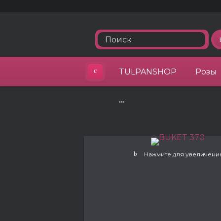
TULPANSHOP
Розы
•••
Нажмите для увеличени