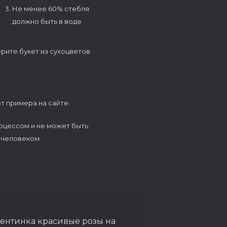
3. Не менее 60% стебля
должно быть в воде
ерите букет из сухоцветов
т примера на сайте.
оцессом и не может быть
 человеком.
лентинка красивые розы на