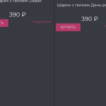
рик с гелием Смайл
Шарик с гелием День 
390 ₽
390 ₽
подробнее
ТЬ
п
КУПИТЬ