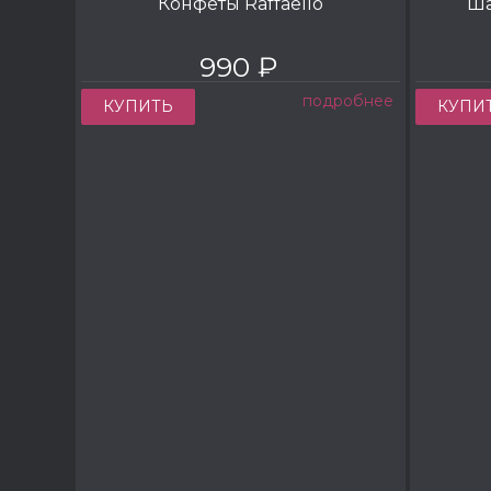
Конфеты Raffaello
Ша
990 ₽
подробнее
КУПИТЬ
КУПИ