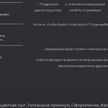
1. Подрезать
2. Наполнить вазу водой
цветы под углом
на 80% от размера
ернём
Хотите, чтобы букет стоял долго? Тогда выб
й в
и.
Заказанный букет может отличаться о
о
Работа флориста является творческим пр
выполнена идентично другим
цветная 3шт., Голландия премиум, Оформление, Ва