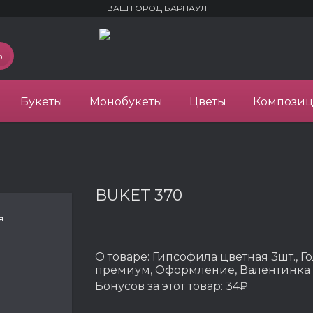
ВАШ ГОРОД
БАРНАУЛ
Букеты
Монобукеты
Цветы
Компози
BUKET 370
я
О товаре:
Гипсофила цветная 3шт., Г
премиум, Оформление, Валентинка
Бонусов за этот товар:
34₽