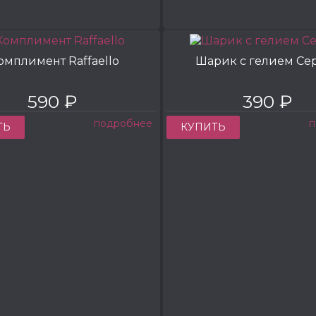
омплимент Raffaello
Шарик с гелием Се
590 ₽
390 ₽
подробнее
п
ТЬ
КУПИТЬ