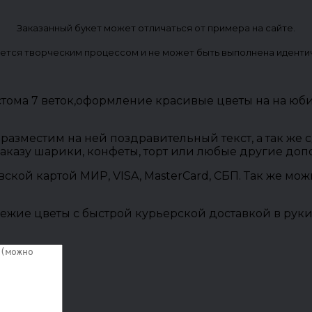
Заказанный букет может отличаться от примера на сайте.
ется творческим процессом и не может быть выполнена иденти
ма 7 веток,оформление красивые цветы на на юби
разместим на ней поздравительный текст, а так же
заказу шарики, конфеты, торт или любые другие до
овской картой МИР, VISA, MasterCard, СБП. Так же м
ежие цветы с быстрой курьерской доставкой в руки