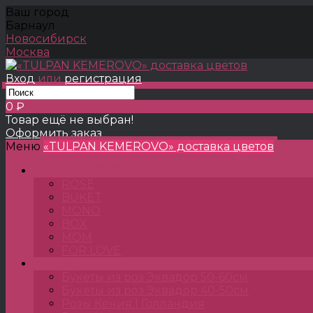
Ваш город
Барнаул
Новосибирск
Москва
Вход
или
регистрация
0 ₽
Товар ещё не выбран!
Оформить заказ
Меню
«TULPAN KEMEROVO» доставка цветов
TULPANSHOP
ROSE
BUKET
MONO
BOX
MOM
FOR LOVE
Розы
Букеты из роз Эквадор 50-60см
Букеты из роз Эквадор 40-50см
Розы Кения | Голландия