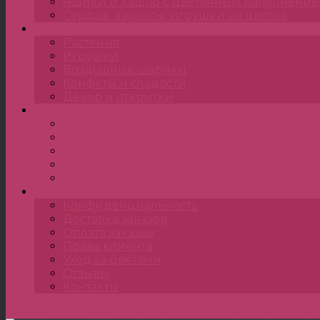
Ящики и кашпо с цветочным наполнени
Сердца, каркасы, игрушки из цветов
Подарки
Растения
Игрушки
Воздушные шарики
Конфеты и сладости
Декор и открытки
Цена
до 2000 ₽
от 2000 ₽ до 5000 ₽
от 5000 ₽ до 10000 ₽
от 10000 ₽ до 15000 ₽
от 15000 ₽ и выше
•••
Конфиденциальность
Доставка заказов
Оплата заказов
Права клиента
Уход за цветами
Отзывы
Контакты
Главная
»
TULPANSHOP
»
MONO
»
BUKET ONE HUND