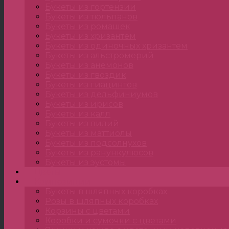
Букеты из гортензии
Букеты из тюльпанов
Букеты из ромашек
Букеты из хризантем
Букеты из одиночных хризантем
Букеты из альстромерий
Букеты из анемонов
Букеты из гвоздик
Букеты из гиацинтов
Букеты из дельфиниумов
Букеты из ирисов
Букеты из калл
Букеты из лилий
Букеты из маттиолы
Букеты из подсолнухов
Букеты из ранункулюсов
Букеты из эустомы
Цветы
Композиции
Букеты в шляпных коробках
Розы в шляпных коробках
Корзины с цветами
Коробки и сумочки с цветами