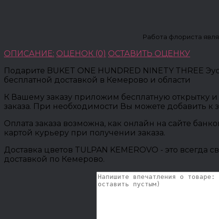
Работа флориста явля
ОПИСАНИЕ:
ОЦЕНОК (0)
ОСТАВИТЬ ОЦЕНКУ
Подарите BUKET ONE HUNDRED NINETY THREE Эусто
бесплатной доставкой в Кемерово и области
К Вашему заказу приложим бесплатную открытку и 
заказа. При необходимости Вы можете добавить к 
Оплата заказа возможна, как онлайн на сайте банк
картой курьеру при получении заказа.
Доставка цветов TULPAN KEMEROVO - это всегда св
доставкой по Кемерово.