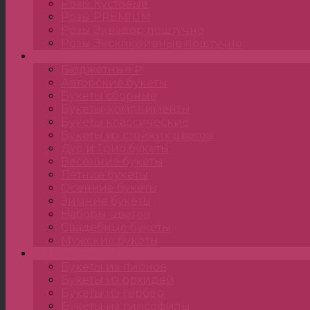
Розы Кустовые
Розы PREMIUM
Розы Эквадор поштучно
Розы Эксклюзивные поштучно
Букеты
Бюджетные ₽
Авторские букеты
Букеты сборные
Букеты-комплименты
Букеты классические
Букеты из стойких цветов
Дуо и Трио букеты
Весенние букеты
Летние букеты
Осенние букеты
Зимние букеты
Наборы цветов
Свадебные букеты
Мужские букеты
Монобукеты
Букеты из пионов
Букеты из орхидей
Букеты из гербер
Букеты из гипсофилы