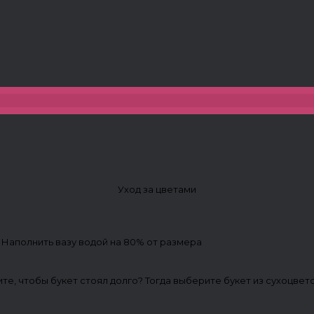
Уход за цветами
. Наполнить вазу водой на 80% от размера
ите, чтобы букет стоял долго? Тогда выберите букет из сухоцвет