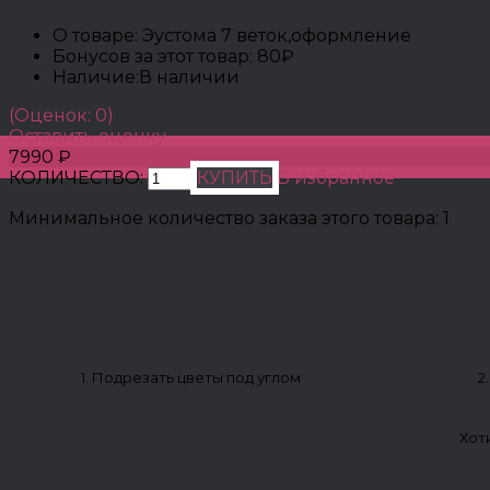
О товаре:
Эустома 7 веток,оформление
Бонусов за этот товар:
80₽
Наличие:
В наличии
(Оценок: 0)
Оставить оценку
7990 ₽
КОЛИЧЕСТВО:
КУПИТЬ
В избранное
Минимальное количество заказа этого товара: 1
1. Подрезать цветы под углом
2
Хот