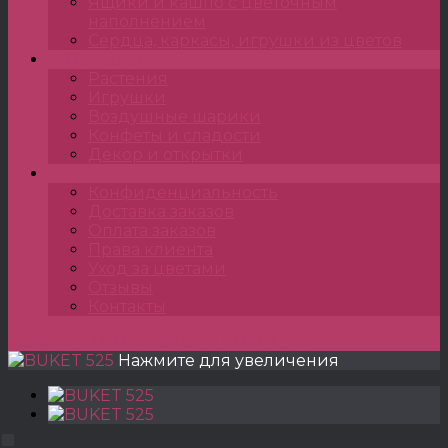
Ящики и кашпо с цветочным
наполнением
Сердца, каркасы, игрушки из цветов
Подарки
Растения
Игрушки
Воздушные шарики
Конфеты и сладости
Декор и открытки
•••
Конфиденциальность
Доставка заказов
Оплата заказов
Права клиента
Уход за цветами
Отзывы
Контакты
Главная
»
TULPANSHOP
»
BUKET 525
Нажмите для увеличения