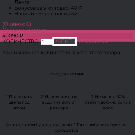
Лента
Бонусов за этот товар:
401₽
Наличие:
Есть в наличии
(Оценок: 0)
Оставить оценку
40090 ₽
КОЛИЧЕСТВО:
КУПИТЬ
В избранное
Минимальное количество заказа этого товара: 1
Уход за цветами
1. Подрезать
2. Наполнить вазу
3. Не менее 60%
цветы под
водой на 80% от
стебля должно быть в
углом
размера
воде
Хотите, чтобы букет стоял долго? Тогда выберите букет из
сухоцветов