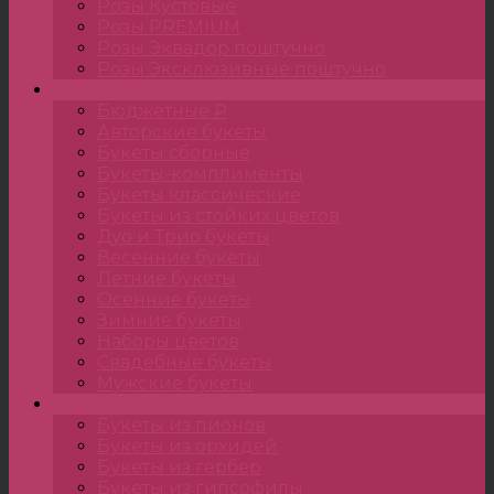
Розы Кустовые
Розы PREMIUM
Розы Эквадор поштучно
Розы Эксклюзивные поштучно
Букеты
Бюджетные ₽
Авторские букеты
Букеты сборные
Букеты-комплименты
Букеты классические
Букеты из стойких цветов
Дуо и Трио букеты
Весенние букеты
Летние букеты
Осенние букеты
Зимние букеты
Наборы цветов
Свадебные букеты
Мужские букеты
Монобукеты
Букеты из пионов
Букеты из орхидей
Букеты из гербер
Букеты из гипсофилы