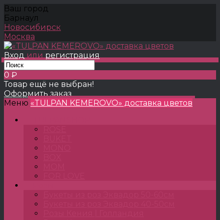
Ваш город
Барнаул
Новосибирск
Москва
Вход
или
регистрация
0 ₽
Товар ещё не выбран!
Оформить заказ
Меню
«TULPAN KEMEROVO» доставка цветов
TULPANSHOP
ROSE
BUKET
MONO
BOX
MOM
FOR LOVE
Розы
Букеты из роз Эквадор 50-60см
Букеты из роз Эквадор 40-50см
Розы Кения | Голландия