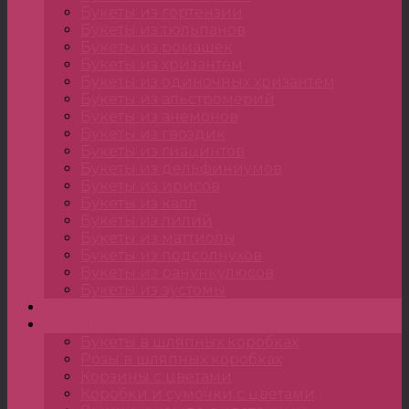
Букеты из гортензии
Букеты из тюльпанов
Букеты из ромашек
Букеты из хризантем
Букеты из одиночных хризантем
Букеты из альстромерий
Букеты из анемонов
Букеты из гвоздик
Букеты из гиацинтов
Букеты из дельфиниумов
Букеты из ирисов
Букеты из калл
Букеты из лилий
Букеты из маттиолы
Букеты из подсолнухов
Букеты из ранункулюсов
Букеты из эустомы
Цветы
Композиции
Букеты в шляпных коробках
Розы в шляпных коробках
Корзины с цветами
Коробки и сумочки с цветами