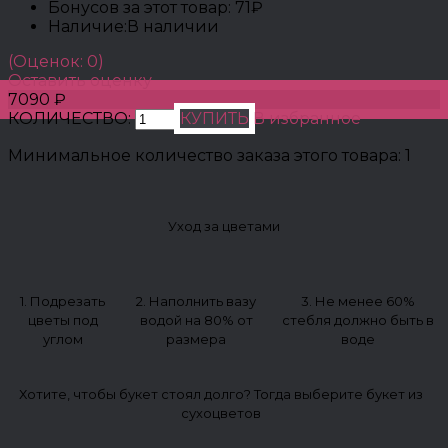
Бонусов за этот товар:
71₽
Наличие:
В наличии
(Оценок: 0)
Оставить оценку
7090 ₽
КОЛИЧЕСТВО:
КУПИТЬ
В избранное
Минимальное количество заказа этого товара: 1
Уход за цветами
1. Подрезать
2. Наполнить вазу
3. Не менее 60%
цветы под
водой на 80% от
стебля должно быть в
углом
размера
воде
Хотите, чтобы букет стоял долго? Тогда выберите букет из
сухоцветов