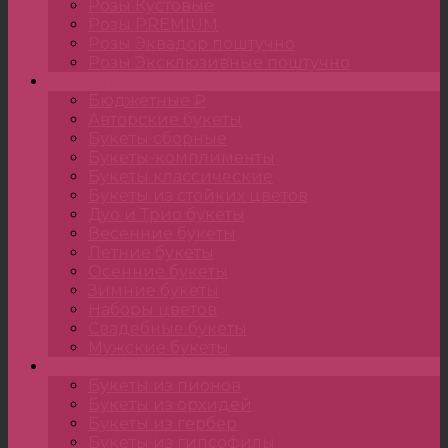
Розы Кустовые
Розы PREMIUM
Розы Эквадор поштучно
Розы Эксклюзивные поштучно
Букеты
Бюджетные ₽
Авторские букеты
Букеты сборные
Букеты-комплименты
Букеты классические
Букеты из стойких цветов
Дуо и Трио букеты
Весенние букеты
Летние букеты
Осенние букеты
Зимние букеты
Наборы цветов
Свадебные букеты
Мужские букеты
Монобукеты
Букеты из пионов
Букеты из орхидей
Букеты из гербер
Букеты из гипсофилы