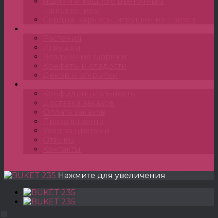
Ящики и кашпо с цветочным
наполнением
Сердца, каркасы, игрушки из цветов
Подарки
Растения
Игрушки
Воздушные шарики
Конфеты и сладости
Декор и открытки
•••
Конфиденциальность
Доставка заказов
Оплата заказов
Права клиента
Уход за цветами
Отзывы
Контакты
Главная
»
TULPANSHOP
»
ROSE
»
BUKET 235
Нажмите для увеличения