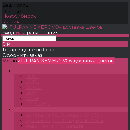
Ваш город
Барнаул
Новосибирск
Москва
Вход
или
регистрация
0 ₽
Товар ещё не выбран!
Оформить заказ
Меню
«TULPAN KEMEROVO» доставка цветов
TULPANSHOP
ROSE
BUKET
MONO
BOX
MOM
FOR LOVE
Розы
Букеты из роз Эквадор 50-60см
Букеты из роз Эквадор 40-50см
Розы Кения | Голландия