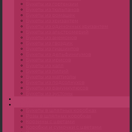
Букеты из гортензии
Букеты из тюльпанов
Букеты из ромашек
Букеты из хризантем
Букеты из одиночных хризантем
Букеты из альстромерий
Букеты из анемонов
Букеты из гвоздик
Букеты из гиацинтов
Букеты из дельфиниумов
Букеты из ирисов
Букеты из калл
Букеты из лилий
Букеты из маттиолы
Букеты из подсолнухов
Букеты из ранункулюсов
Букеты из эустомы
Цветы
Композиции
Букеты в шляпных коробках
Розы в шляпных коробках
Корзины с цветами
Коробки и сумочки с цветами