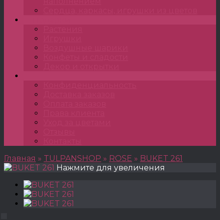
наполнением
Сердца, каркасы, игрушки из цветов
Подарки
Растения
Игрушки
Воздушные шарики
Конфеты и сладости
Декор и открытки
•••
Конфиденциальность
Доставка заказов
Оплата заказов
Права клиента
Уход за цветами
Отзывы
Контакты
Главная
»
TULPANSHOP
»
ROSE
»
BUKET 261
Нажмите для увеличения