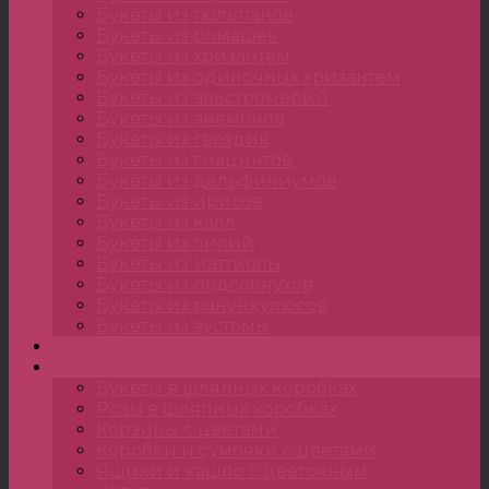
Букеты из тюльпанов
Букеты из ромашек
Букеты из хризантем
Букеты из одиночных хризантем
Букеты из альстромерий
Букеты из анемонов
Букеты из гвоздик
Букеты из гиацинтов
Букеты из дельфиниумов
Букеты из ирисов
Букеты из калл
Букеты из лилий
Букеты из маттиолы
Букеты из подсолнухов
Букеты из ранункулюсов
Букеты из эустомы
Цветы
Композиции
Букеты в шляпных коробках
Розы в шляпных коробках
Корзины с цветами
Коробки и сумочки с цветами
Ящики и кашпо с цветочным