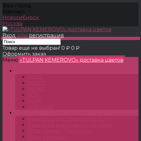
Ваш город
Барнаул
Новосибирск
Москва
Вход
или
регистрация
Товар ещё не выбран!
0 ₽
0 ₽
Оформить заказ
Меню
«TULPAN KEMEROVO» доставка цветов
TULPANSHOP
ROSE
BUKET
MONO
BOX
MOM
FOR LOVE
Розы
Букеты из роз Эквадор 50-60см
Букеты из роз Эквадор 40-50см
Розы Кения | Голландия
Розы Кустовые