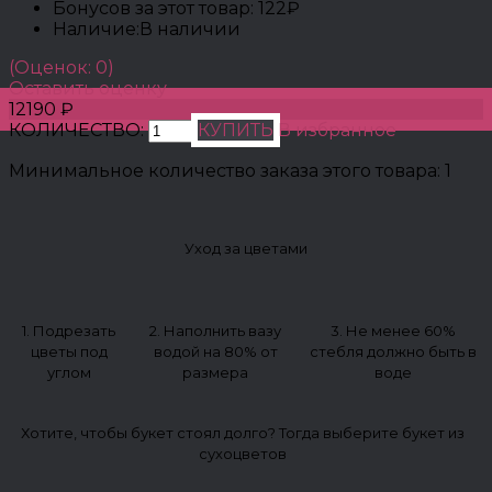
Бонусов за этот товар:
122₽
Наличие:
В наличии
(Оценок: 0)
Оставить оценку
12190 ₽
КОЛИЧЕСТВО:
КУПИТЬ
В избранное
Минимальное количество заказа этого товара: 1
Уход за цветами
1. Подрезать
2. Наполнить вазу
3. Не менее 60%
цветы под
водой на 80% от
стебля должно быть в
углом
размера
воде
Хотите, чтобы букет стоял долго? Тогда выберите букет из
сухоцветов