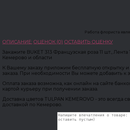
Работа флориста явля
ОПИСАНИЕ:
ОЦЕНОК (0)
ОСТАВИТЬ ОЦЕНКУ
Закажите BUKET 313 Французская роза 11 шт., Лента
Кемерово и области
К Вашему заказу приложим бесплатную открытку и 
заказа. При необходимости Вы можете добавить к 
Оплата заказа возможна, как онлайн на сайте банк
картой курьеру при получении заказа.
Доставка цветов TULPAN KEMEROVO - это всегда св
доставкой по Кемерово.