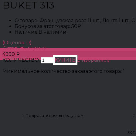
BUKET 313
О товаре:
Французская роза 11 шт., Лента 1 шт.,
Бонусов за этот товар:
50₽
Наличие:
В наличии
(Оценок: 0)
Оставить оценку
4990 ₽
КОЛИЧЕСТВО:
КУПИТЬ
В избранное
Минимальное количество заказа этого товара: 1
1. Подрезать цветы под углом
2
Хот