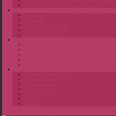
Ящики и кашпо с цветочным наполнени
Сердца, каркасы, игрушки из цветов
Подарки
Растения
Игрушки
Воздушные шарики
Конфеты и сладости
Декор и открытки
Цена
до 2000 ₽
от 2000 ₽ до 5000 ₽
от 5000 ₽ до 10000 ₽
от 10000 ₽ до 15000 ₽
от 15000 ₽ и выше
•••
Конфиденциальность
Доставка заказов
Оплата заказов
Права клиента
Уход за цветами
Отзывы
Контакты
Главная
»
TULPANSHOP
»
ROSE
»
BUKET 313