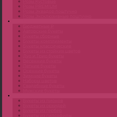
Розы Кустовые
Розы PREMIUM
Розы Эквадор поштучно
Розы Эксклюзивные поштучно
Букеты
Бюджетные ₽
Авторские букеты
Букеты сборные
Букеты-комплименты
Букеты классические
Букеты из стойких цветов
Дуо и Трио букеты
Весенние букеты
Летние букеты
Осенние букеты
Зимние букеты
Наборы цветов
Свадебные букеты
Мужские букеты
Монобукеты
Букеты из пионов
Букеты из орхидей
Букеты из гербер
Букеты из гипсофилы