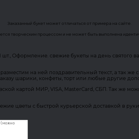
Заказанный букет может отличаться от примера на сайте.
ется творческим процессом и не может быть выполнена иденти
 1 шт., Оформление. свежие букеты на день святого 
разместим на ней поздравительный текст, а так же
заказу шарики, конфеты, торт или любые другие до
овской картой МИР, VISA, MasterCard, СБП. Так же м
ежие цветы с быстрой курьерской доставкой в руки