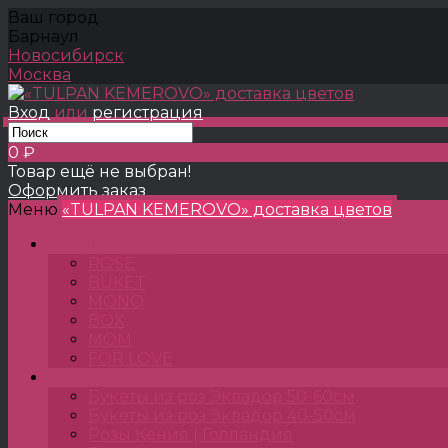
Ваш город
Барнаул
Новосибирск
Москва
Вход
или
регистрация
0 ₽
Товар ещё не выбран!
Оформить заказ
Меню
«TULPAN KEMEROVO» доставка цветов
TULPANSHOP
ROSE
BUKET
MONO
BOX
MOM
FOR LOVE
Розы
Букеты из роз Эквадор 50-60см
Букеты из роз Эквадор 40-50см
Розы Кения | Голландия