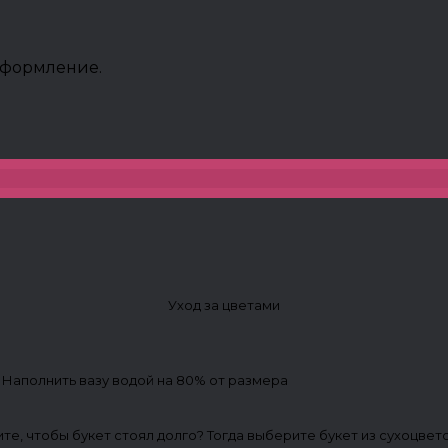
 Оформление.
Уход за цветами
. Наполнить вазу водой на 80% от размера
ите, чтобы букет стоял долго? Тогда выберите букет из сухоцвет