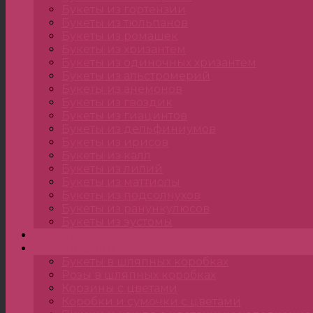
Букеты из гортензии
Букеты из тюльпанов
Букеты из ромашек
Букеты из хризантем
Букеты из одиночных хризантем
Букеты из альстромерий
Букеты из анемонов
Букеты из гвоздик
Букеты из гиацинтов
Букеты из дельфиниумов
Букеты из ирисов
Букеты из калл
Букеты из лилий
Букеты из маттиолы
Букеты из подсолнухов
Букеты из ранункулюсов
Букеты из эустомы
Цветы
Композиции
Букеты в шляпных коробках
Розы в шляпных коробках
Корзины с цветами
Коробки и сумочки с цветами