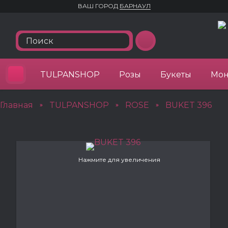
ВАШ ГОРОД
БАРНАУЛ
TULPANSHOP
Розы
Букеты
Мон
Главная
TULPANSHOP
ROSE
BUKET 396
»
»
»
Нажмите для увеличения