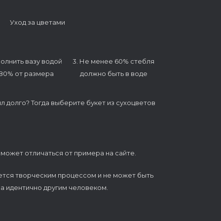
Уход за цветами
полнить вазу водой
3. Не менее 60% стебля
 80% от размера
должно быть в воде
ял долго? Тогда выберите букет из сухоцветов
 может отличаться от примера на сайте.
ется творческим процессом и не может быть
а идентично другим человеком.