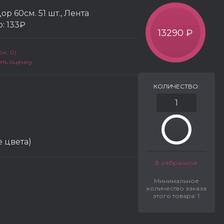
ор 60см. 51 шт., Лента
р:
133₽
13290 ₽
к: 0)
ить оценку
КОЛИЧЕСТВО:
 цвета)
В избранное
Минимальное
количество заказа
этого товара: 1