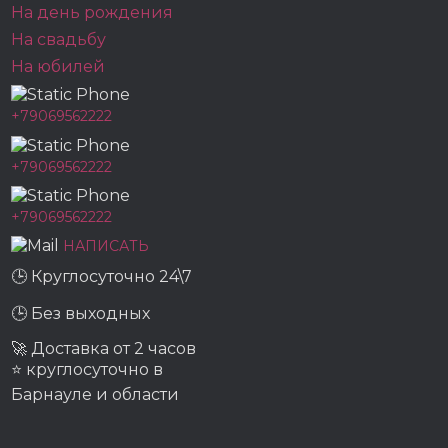
На день рождения
На свадьбу
На юбилей
+79069562222
+79069562222
+79069562222
НАПИСАТЬ
🕒 Круглосуточно 24\7
🕒 Без выходных
🚀 Доставка от 2 часов
⭐ круглосуточно в
Барнауле и области