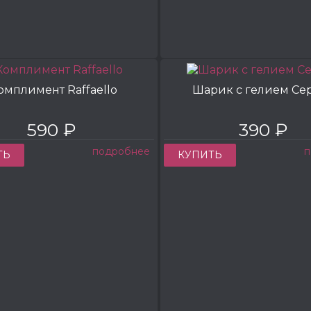
омплимент Raffaello
Шарик с гелием Се
590 ₽
390 ₽
подробнее
п
ТЬ
КУПИТЬ