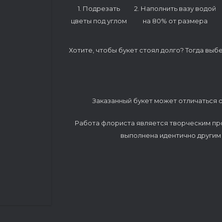
1. Подрезать
2. Наполнить вазу водой
цветы под углом
на 80% от размера
Хотите, чтобы букет стоял долго? Тогда выб
Заказанный букет может отличаться о
Работа флориста является творческим пр
выполнена идентично другим