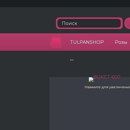
TULPANSHOP
Розы
•••
Нажмите для увеличени