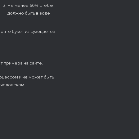
3. Не менее 60% стебля
должно быть в воде
ерите букет из сухоцветов
т примера на сайте.
оцессом и не может быть
 человеком.