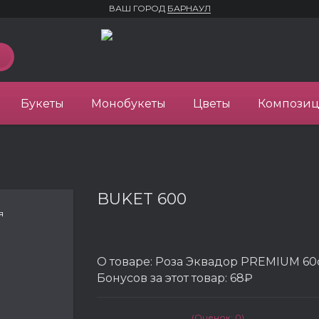
ВАШ ГОРОД
БАРНАУЛ
Букеты
Монобукеты
Цветы
Компози
BUKET 600
я
О товаре:
Роза Эквадор PREMIUM 60см
Бонусов за этот товар:
68₽
(Оценок: 0)