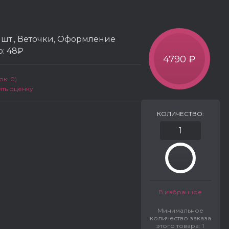
 шт., Веточки, Оформление
р:
48₽
4790 ₽
к: 0)
ить оценку
КОЛИЧЕСТВО:
В избранное
Минимальное
количество заказа
этого товара: 1