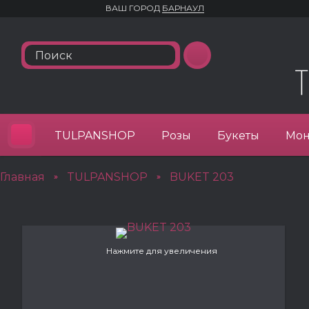
ВАШ ГОРОД
БАРНАУЛ
TULPANSHOP
Розы
Букеты
Мон
Главная
TULPANSHOP
BUKET 203
»
»
Нажмите для увеличения