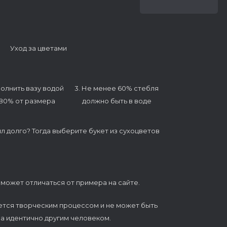
Уход за цветами
полнить вазу водой
3. Не менее 60% стебля
 80% от размера
должно быть в воде
ял долго? Тогда выберите букет из сухоцветов
 может отличаться от примера на сайте.
ется творческим процессом и не может быть
а идентично другим человеком.